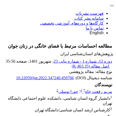
فهرست نشریات
سامانه نشر کتاب
کارگاه‌ها و دوره‌های آموزشی تخصصی
تماس با ما
English
مطالعه احساسات مرتبط با فضای خانگی در زنان جوان
پژوهش‌های انسان‌شناسی ایران
دوره 12، شماره 1 - شماره پیاپی 23
، شهریور 1401
، صفحه
35-56
اصل مقاله (
463.35 K
)
نوع مقاله: مقاله پژوهشی
شناسه دیجیتال (DOI):
10.22059/ijar.2022.347240.459766
نویسندگان
2
1
*
مریم رفعت جاه
؛
حورا توسلی
1
دانشیار گروه انسان شناسی، دانشکده علوم اجتماعی دانشگاه
تهران
2
کارشناس ارشد انسان شناسی/دانشگاه تهران