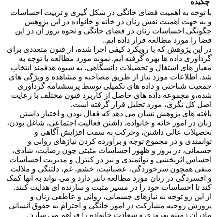
چکیده
با توجه به اهمیت فضای خانگی در شکل گیری و تربیت احساسات
و به جهت اهمیت نقش زنان در خانه و خانواده در این پژوهش
چگونگی احساسات زنان در فضای خانگی و نحوه بروز آن در این
فضا را مورد مطالعه قرار داده ایم..
در این پژوهش که با رویکرد کیفی اجرا شده، از فنون متعددی برای
گردآوری داده ها بهره گرفته ایم. نمونه مورد مطالعه با توجه به
معیار های اشتغال و تحصیلات دانشگاهی، به شیوه هدفمند انتخاب
شد. اطلاعات مورد نیاز از طریق مصاحبه و مشاهده و ویژگی های
جمعیت شناختی و داده های تکمیلی توسط پرسشنامه گردآوری
شده،و مجموعه داده های حاصل از کاربرد فنون مختلف با رعایت
اصل کل نگری، مورد تحلیل قرار گرفته است.
یافته های پژوهش نشان می دهد که فعال بودن و اختیار داشتن
زنان در امور خانه و خانواده، داشتن فعالیت اجتماعی، شاغل بودن،
تحصیلات عالی داشتن، وحرکت به سمت افزایش آگاهی و
توانمندی و در مجموع توجه و برآورده کردن نیازهای روانی و
جسمانی، در بروز و ظهور احساسات مثبتی چون رضایت، شادی،
احساس اثربخشی و توانمندی و نیز در کنترل و مدیریت احساسات
منفی همچون سرخوردگی، عصبانیت، خشم، غم، دلتنگی و ملالت
و افسردگی در زنان مورد مطالعه تاثیر دارد و می-تواند به آنها کمک
کند تا احساسات خود را در مسیر مثبت و سازنده ای هدایت کنند.
از این رو توجه به نیازهای جسمانی، روانی و عاطفی زنان و
پرورش روحیه مشارکت در امور خانگی و احترام به حقوق انسانی
مادران زمینه بهروزی و سعادت خانواده را فراهم می سازد .