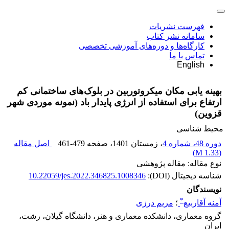
فهرست نشریات
سامانه نشر کتاب
کارگاه‌ها و دوره‌های آموزشی تخصصی
تماس با ما
English
بهینه یابی مکان میکروتوربین در بلوک‌های ساختمانی کم
ارتفاع برای استفاده از انرژی پایدار باد (نمونه موردی شهر
قزوین)
محیط شناسی
دوره 48، شماره 4
، زمستان 1401
، صفحه
461-479
اصل مقاله
)
1.33 M
(
نوع مقاله: مقاله پژوهشی
شناسه دیجیتال (DOI):
10.22059/jes.2022.346825.1008346
نویسندگان
*
آمنه آقاربیع
؛
مریم درزی
گروه معماری، دانشکده معماری و هنر، دانشگاه گیلان، رشت،
ایران