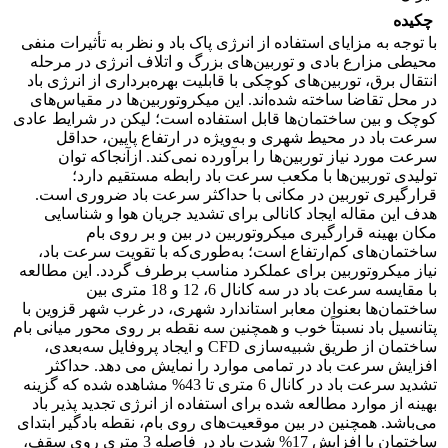
چکیده
با توجه به مزایای استفاده از انرژی پاک باد و نظر به تأثیرات منفی
محیطی مزارع بادی و توربین‌های بزرگ و اتلاف انرژی در مرحله
انتقال برق، توربین‌های کوچکی با قابلیت بهره‌برداری از انرژی باد
در محل تقاضا ساخته شده‌اند. این میکروتوربین‌ها در مقیاس‌های
کوچک و بین ساختمان‌ها قابل استفاده است؛ لیکن در شرایط عادی
سرعت باد در محیط شهری و به‌ویژه در ارتفاع پایین، حداقل
سرعت مورد نیاز توربین‌ها را برآورده نمی‌کند. ازآنجاکه توان
تولیدی توربین‌ها با مکعب سرعت باد رابطه مستقیم دارد؛
قرارگیری توربین در مکانی با حداکثر سرعت باد ضروری است.
هدف این مقاله ایجاد کانالی برای تشدید جریان هوا و شناسایی
مکان بهینه قرارگیری میکروتوربین در بین و بر روی بام
ساختمان‌های کم‌ارتفاع است؛ به‌طوری‌که با تقویت سرعت باد،
نیاز میکروتوربین برای عملکرد مناسب برطرف گردد. این مطالعه
با مقایسه سرعت باد در سه کانال 6، 12 و 18 متری بین
ساختمان‌ها بعنوان معابر استاندارد شهری، در غرب شهر قزوین با
پتانسیل باد نسبتاً خوب و همچنین سه نقطه بر روی محور میانی بام
ساختمان از طریق شبیه‌سازی CFD و ایجاد پروفایل سه‌بعدی،
افزایش سرعت باد در تمامی موارد را نمایش می دهد. حداکثر
تشدید سرعت باد در کانال 6 متری تا 43% مشاهده شده که گزینه
بهینه از موارد مطالعه شده برای استفاده از انرژی تجدید پذیر باد
می‌باشد. همچنین در بین موقعیت‌های روی بام، نقطه بادگیر ابتدای
ساختمان با افزایش 17% شدت باد در فاصله 3 متری روی سقف،