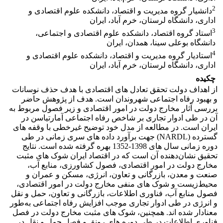
2
دانشیار گروه مدیریت و اقتصاد، دانشکده علوم اقتصادی و
اداری، دانشگاه لرستان، خرم آباد، ایران
3
استاد گروه اقتصاد، دانشکده علوم اقتصادی و اجتماعی،
دانشگاه بوعلی سینا، همدان، ایران
4
استادیار گروه مدیریت و اقتصاد، دانشکده علوم اقتصادی و
اداری، دانشگاه لرستان، خرم آباد، ایران
چکیده
از اهداف دوﻟﺖ ﺗﺤﻘﻖ ﺗﻌﺎدل ­های اﻗﺘﺼﺎدی با هدف حذف نوسانات
و بهبود رفاه اجتماعی شهروندان است. هدف از پژوهش حاضر
بررسی آثار مخارج دولت در امور اقتصادی و زیر فصول مربوط به
آن در طی ادوار تجاری بر شاخص رفاه اجتماعی آمارتیاسن در
ایران است. در مطالعه از مدل خود توضیح غیرخطی با وقفه ­های
گسترده (NARDL) جهت برآورد داده­ های سری زمانی در طی
دوره زمانی سال­ های 1398-1352 بهره گرفته شده است. ﻧﺘﺎﯾﺞ
ﺗﺤﻘﯿﻖ نشان‌دهنده آن اﺳﺖ ﮐﻪ در اﻗﺘﺼﺎد اﯾﺮان شوک ­های مثبت
مخارج دولت در امور اقتصادی، فصول کشاورزی، منابع آب،
صنعت و معدن، بازرگانی و تعاون، انرژی، مسکن و عمران و
محیط‌زیست و شوک­ های منفی مخارج دولت در امور اقتصادی،
فصول منابع آب، فناوری اطلاعات، بازرگانی و تعاون، حمل و نقل
و انرژی در طی ادوار تجاری موجب افزایش رفاه اجتماعی به‌طور
معنادار شده­ اند. همچنین، شوک­ های مثبت مخارج دولت در فصل
فناوری اطلاعات در طی دوره ­های رونق و فصل حمل و نقل در