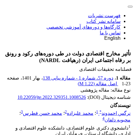
فهرست نشریات
سامانه نشر کتاب
کارگاه‌ها و دوره‌های آموزشی تخصصی
تماس با ما
English
تأثیر مخارج اقتصادی دولت در طی دوره‌های رکود و رونق
بر رفاه اجتماعی ایران (رهیافت NARDL)
فصلنامه تحقیقات اقتصادی
مقاله 1
،
دوره 57، شماره 1 - شماره پیاپی 138
، بهار 1401
، صفحه
1-23
اصل مقاله (
1.22 M
)
نوع مقاله: مقاله پژوهشی
شناسه دیجیتال (DOI):
10.22059/jte.2022.329351.1008526
نویسندگان
3
2
1
*
نرگس احمدوند
؛
محمد علیزاده
؛
محمد حسن فطرس
؛
4
محبوبه دلفان
1
دانشجوی دکتری علوم اقتصادی، دانشکده علوم اقتصادی و
اداری، دانشگاه لرستان، خرم‌آباد، ایران