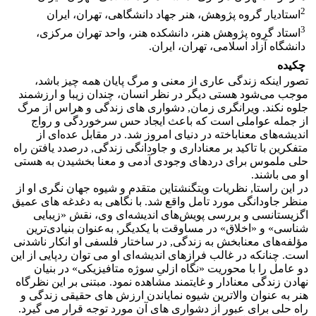
2
استادیار گروه پژوهش، هنر جهاد دانشگاهی، تهران، ایران
3
استاد گروه پژوهش هنر، دانشکده هنر، واحد تهران مرکزی،
دانشگاه آزاد اسلامی، تهران، ایران.
چکیده
تصور اینکه زندگی عاری از معنی و مرگ پایان همه چیز باشد،
موجب می‌شود هستی دیگر در نظر انسان، چندان زیبا و ارزشمند
جلوه نکند. ویرانگری زمان, دشواری های زندگی و هراس از مرگ
از جمله عواملی است که باعث ایجاد حس سرخوردگی و رواج
اندیشه‌های معناباخته در دنیای امروز شد. در‌ ‌‏مقابل عده‌ای از
متفکرین با تاکید بر معناداری و جاودانگی زندگی, درصدد یافتن راه
حلی ملموس برای دردهای وجودی آدمی و معنا بخشیدن به هستی
او می باشند.
در این راستا, نظریات ویتگنشتاین متقدم و شیوه جهان نگری او از
منظر جاودانگی مورد تامل واقع شد. با نگاهی به دغدغه های عمیق
اگزیستانسی و بررسی پویش‌های اندیشه‌ای وی، نقش «زیبایی
شناسی» و «اخلاق» در مساوقت با یکدیگر, به‌عنوان بنیادی‌ترین
مؤلفه‌های معنابخش به زندگی, در ساختار فلسفی او انکار ناشدنی
است. چنانکه در غالب فرازهای اندیشه‌ای او می توان ردپایی از این
دو عامل را با محوریت «نگاه ازلیِ سوژه متافیزیکی» در بنیان
نهادن زندگی معنادار و غایتمند مشاهده نمود. مبتنی بر این نظرگاه
هنر به عنوان والاترین شیوه نمایاندن ارزش های حقیقی زندگی و
راه حلی برای عبور از دشواری های آن مورد توجه قرار می گیرد.