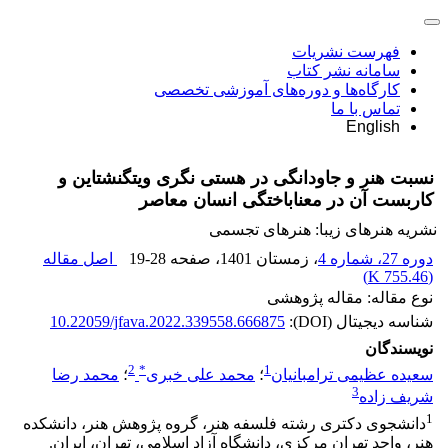
فهرست نشریات
سامانه نشر کتاب
کارگاه‌ها و دوره‌های آموزشی تخصصی
تماس با ما
English
نسبت هنر و جاودانگی در هستی نگری ویتگنشتاین و
کاربست آن در معناباختگی انسان معاصر
نشریه هنرهای زیبا: هنرهای تجسمی
دوره 27، شماره 4
، زمستان 1401
، صفحه
19-28
اصل مقاله
)
755.46 K
(
نوع مقاله: مقاله پژوهشی
شناسه دیجیتال (DOI):
10.22059/jfava.2022.339558.666875
نویسندگان
2
*
1
سعیده عظیمی ترامبانیان
؛
محمد علی خبری
؛
محمد رضا
3
شریف زاده
1
دانشجوی دکتری رشته فلسفه هنر، گروه پژوهش هنر، دانشکده
هنر، واحد تهران مرکزی، دانشگاه آزاد اسلامی، تهران، ایران.