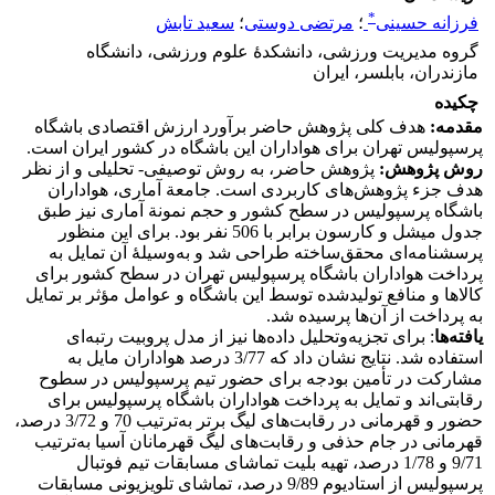
*
فرزانه حسینی
؛
مرتضی دوستی
؛
سعید تابش
گروه مدیریت ورزشی، دانشکدۀ علوم ورزشی، دانشگاه
مازندران، بابلسر، ایران
چکیده
مقدمه:
هدف کلی پژوهش حاضر برآورد ارزش اقتصادی باشگاه
پرسپولیس تهران برای هواداران این باشگاه در کشور ایران است.
روش پژوهش:
پژوهش حاضر، به روش توصیفی- تحلیلی و از نظر
هدف جزء پژوهش‌های کاربردی است. جامعة آماری، هواداران
باشگاه پرسپولیس در سطح کشور و حجم نمونة آماری نیز طبق
جدول میشل و کارسون برابر با 506 نفر بود. برای این منظور
پرسشنامه‌ای محقق‌ساخته طراحی شد و به‌وسیلۀ آن تمایل به
پرداخت هواداران باشگاه پرسپولیس تهران در سطح کشور برای
کالاها و منافع تولیدشده توسط این باشگاه و عوامل مؤثر بر تمایل
به پرداخت از آن‌ها پرسیده شد.
یافته‌ها
: برای تجزیه‌وتحلیل داده‌ها نیز از مدل پروبیت رتبه‌ای
استفاده شد. نتایج نشان داد که 3/77 درصد هواداران مایل به
مشارکت در تأمین بودجه برای حضور تیم پرسپولیس در سطوح
رقابتی‌اند و تمایل به پرداخت هواداران باشگاه پرسپولیس برای
حضور و قهرمانی در رقابت‌های لیگ برتر به‌ترتیب 70 و 3/72 درصد،
قهرمانی در جام حذفی و رقابت‌های لیگ قهرمانان آسیا به‌ترتیب
9/71 و 1/78 درصد، تهیه بلیت تماشای مسابقات تیم فوتبال
پرسپولیس از استادیوم 9/89 درصد، تماشای تلویزیونی مسابقات