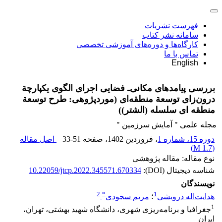
فهرست نشریات
سامانه نشر کتاب
کارگاه‌ها و دوره‌های آموزشی تخصصی
تماس با ما
English
بررسی پیامدهای مکانی‌ـ فضایی اجرای الگوی یکپارچة
درون‌زای توسعة منطقه‌ای (موردپژوهی: طرح توسعة
منطقه ‏ای سلسله (الشتر))
مجله علمی " آمایش سرزمین "
دوره 15، شماره 1
، فروردین 1402
، صفحه
33-51
اصل مقاله
)
1.7 M
(
نوع مقاله: مقاله پژوهشی
شناسه دیجیتال (DOI):
10.22059/jtcp.2022.345571.670334
نویسندگان
2
*
1
هدایت‌اله درویشی
؛
مریم سجودی
1
جغرافیا و برنامه‌ریزی شهری، دانشگاه شهید بهشتی، تهران،
ایران