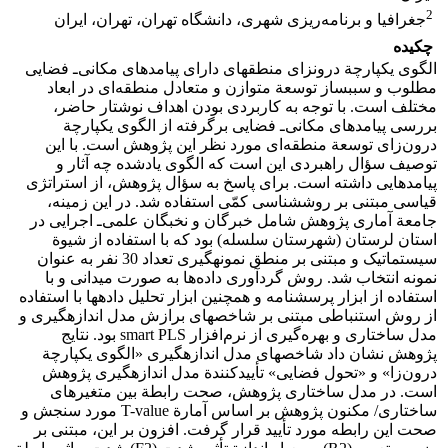
2
جغرافیا و برنامه‌ریزی شهری، دانشگاه تهران، تهران، ایران
چکیده
الگوی یکپارچة درون‏زای منطقه‏ای دارای پیامدهای مکانی‌ـ فضایی
مطلوب و سبب‏ساز توسعة متوازن و متعادل منطقه‌ای در ابعاد
مختلف است. با توجه به کاربردی بودن اهداف نوشتار حاضر،
بررسی پیامدهای مکانی‌ـ فضایی برگرفته از الگوی یکپارچة
درون‌زای توسعة منطقه‌ای مورد نظر این پژوهش است. با این
توصیف سؤال راهبردی این است که الگوی یادشده چه آثار و
پیامدهایی داشته است. برای پاسخ به سؤال پژوهش، از استراتژی
قیاسی مبتنی بر روش‏شناسی کمّی ‏استفاده شد. در ‏این زمینه،
جامعة آماری پژوهش شامل خبرگان و نخبگان علمی‌ـ اجرایی در
استان لرستان (شهرستان سلسله) بود که با استفاده از شیوة
سیستماتیک و مبتنی بر منطق نمونه‏گیری تعداد 30 نفر به عنوان
نمونه انتخاب شد. روش گردآوری داده‌ها به صورت میدانی و با
استفاده از ابزار پرسشنامه و همچنین ابزار تحلیل داده‏ها با استفاده
از روش استنباطی مبتنی بر شاخص‏های برازش مدل اندازه‏گیری و
مدل ساختاری و بهره‌گیری از نرم‌افزار smart PLS بود. نتایج
پژوهش نشان داد شاخص‏های مدل اندازه‏گیری «الگوی یکپارچة
درون‌زا» و «تحول فضایی» تأییدکنندة مدل اندازه‏گیری پژوهش
است. در مدل ساختاری پژوهش، صحت رابطة بین متغیرهای
ساختاری/ مکنون پژوهش بر اساس آمارة T-value مورد سنجش و
صحت این رابطه مورد تأیید قرار گرفت. افزون بر این، مبتنی بر