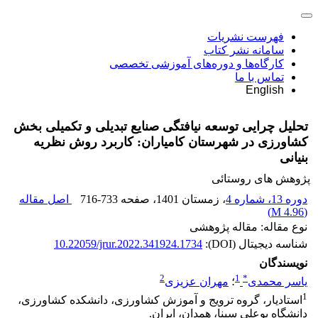
فهرست نشریات
سامانه نشر کتاب
کارگاه‌ها و دوره‌های آموزشی تخصصی
تماس با ما
English
تحلیل چرایی توسعه نیافتگی صنایع تبدیلی و تکمیلی بخش
کشاورزی در شهرستان کامیاران: کاربرد روش نظریه
بنیانی
پژوهش های روستائی
دوره 13، شماره 4
، زمستان 1401
، صفحه
716-733
اصل مقاله
)
4.96 M
(
نوع مقاله: مقاله پژوهشی
شناسه دیجیتال (DOI):
10.22059/jrur.2022.341924.1734
نویسندگان
2
1
*
یاسر محمدی
؛
مهران عزیزی
1
استادیار، گروه ترویج و آموزش کشاورزی، دانشکده کشاورزی،
دانشگاه بوعلی سینا، همدان، ایران.