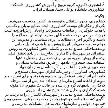
2
دانشجوی دکتری، گروه ترویج و آموزش کشاورزی، دانشکده
کشاورزی، دانشگاه بوعلی سینا، همدان، ایران.
چکیده
کشاورزی، محور استقلال و توسعه هر کشور محسوب می‌شود.
یکی از راهکارهای توسعه کشاورزی، ایجاد صنایع تبدیلی و تکمیلی
با هدف جلوگیری از ضایعات محصولات و ایجاد ارزش‌افزوده است.
هرچند، موانعی موجب شده تا این صنایع نتوانند توسعه لازم را
داشته و ناگزیر اجرای مطالعاتی برای شناسایی و مدیریت این
موانع ضرورت می‌یابد. این پژوهش نیز با هدف تحلیل چرایی
توسعه‌نیافتگی صنایع تبدیلی و تکمیلی بخش کشاورزی به روش
استقرائی در شهرستان کامیاران انجام شد. پارادایم تحقیق کیفی
بوده و از روش نظریه بنیانی برای جمع‏آوری و تحلیل داده‏ها
استفاده شد. جمع‏آوری داده‏ها از طریق مشاهدات میدانی و
مصاحبه‏های عمیق با 14 نفر از کارشناسان سازمان جهاد
کشاورزی، کشاورزان و سرمایه‏‌گذاران شهرستان سنندج و
کامیاران انجام شد. نمونه‌‏گیری به شیوه هدفمند و برای تعیین حجم
نمونه از قاعده اشباع نظریه‌ای استفاده شد. پس از سه مرحله
کدگذاری، داده‏های گردآوری‌شده در قالب 25 مفهوم، 10 مقوله
عمده کدگذاری و تحلیل شدند. نتایج نشان داد، چرایی
توسعه‌نیافتگی صنایع تبدیلی در شهرستان کامیاران را به ترتیب در
الگوی کشت نامناسب و تنوع زیاد در محصولات باغی، ضعیف بودن
حمایت‏های دولتی و سازمان‏های ذی مدخل، مشکلات مدیریتی و