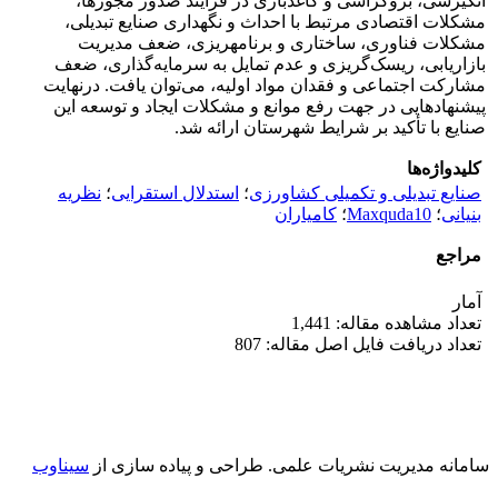
انگیزشی، بروکراسی و کاغذبازی در فرایند صدور مجوزها،
مشکلات اقتصادی مرتبط با احداث و نگهداری صنایع تبدیلی،
مشکلات فناوری، ساختاری و برنامه‏ریزی، ضعف مدیریت
بازاریابی، ریسک‌گریزی و عدم تمایل به سرمایه‏‌گذاری، ضعف
مشارکت اجتماعی و فقدان مواد اولیه، می‌توان یافت. درنهایت
پیشنهادهایی در جهت رفع موانع و مشکلات ایجاد و توسعه این
صنایع با تأکید بر شرایط شهرستان ارائه شد.
کلیدواژه‌ها
صنایع تبدیلی و تکمیلی کشاورزی
؛
استدلال استقرایی
؛
نظریه
بنیانی
؛
Maxquda10
؛
کامیاران
مراجع
آمار
تعداد مشاهده مقاله: 1,441
تعداد دریافت فایل اصل مقاله: 807
سامانه مدیریت نشریات علمی.
طراحی و پیاده سازی از
سیناوب