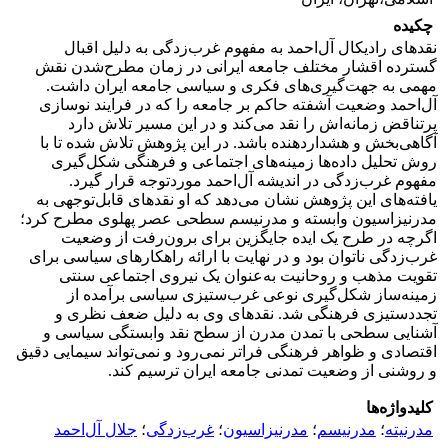
چکیده
نقدهای رادیکال آل‌احمد به مفهوم غرب‌زدگی به دلیل اقبال
گسترده اقشار مختلف جامعه ایرانی در زمان مطرح‌شدن نقش
مهمی به جهت‌گیری‌های فکری و سیاسی جامعه ایران داشت.
آل‌احمد وضعیت آشفته حاکم بر جامعه را که در فرایند نوسازی
پرتناقض زمانه‌اش را نقد می‌کند و در این مسیر تلاش دارد
آگاهی‌بخش و هشداردهنده باشد. در این پژوهش تلاش شده تا با
روش تحلیل داده‌ها زمینه‌های اجتماعی و فرهنگی شکل‌گیری
مفهوم غرب‌زدگی در اندیشه آل‌احمد موردتوجه قرار گیرد.
یافته‌های این پژوهش نشان می‌دهد که او نقدهای قابل‌توجهی به
مدرنیزاسیون وابسته و مدرنیسم سطحی عصر پهلوی مطرح کرد؛
اگرچه در طرح یک ایده جایگزین برای برون‌رفت از وضعیت
غرب‌زدگی ناتوان بود و در نهایت با ارائه راهکارهای سیاسی برای
تقویت مذهب و روحانیت به‌عنوان یک نیروی اجتماعی سنتی
زمینه‌ساز شکل‌گیری نوعی غرب‌ستیزی سیاسی برآمده از
تجددستیزی فرهنگی شد. نقد‌های وی به دلیل ضعف نظری و
آشنایی سطحی با تمدن مدرن از سطح نقد وابستگی سیاسی و
اقتصادی و ظواهر فرهنگی فراتر نمی‌رود و نمی‌تواند سیمایی دقیق
و روشنی از وضعیت تمدنی جامعه ایران ترسیم کند.
کلیدواژه‌ها
مدرنیته
؛
مدرنیسم
؛
مدرنیزاسیون
؛
غرب‌زدگی
؛
جلال آل‌احمد