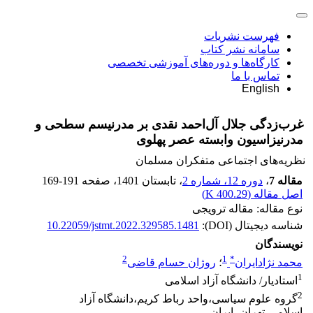
فهرست نشریات
سامانه نشر کتاب
کارگاه‌ها و دوره‌های آموزشی تخصصی
تماس با ما
English
غرب‌زدگی جلال آل‌احمد نقدی بر مدرنیسم سطحی و
مدرنیزاسیون وابسته عصر پهلوی
نظریه‌های اجتماعی متفکران مسلمان
مقاله 7
،
دوره 12، شماره 2
، تابستان 1401
، صفحه
169-191
اصل مقاله (
400.29 K
)
نوع مقاله: مقاله ترویجی
شناسه دیجیتال (DOI):
10.22059/jstmt.2022.329585.1481
نویسندگان
2
1
*
محمد نژادایران
؛
روژان حسام قاضی
1
استادیار/ دانشگاه آزاد اسلامی
2
گروه علوم سیاسی،واحد رباط کریم،دانشگاه آزاد
اسلامی،تهران، ایران