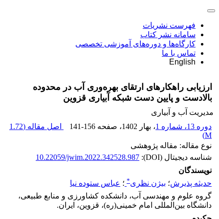
فهرست نشریات
سامانه نشر کتاب
کارگاه‌ها و دوره‌های آموزشی تخصصی
تماس با ما
English
ارزیابی راهکارهای ارتقای بهره‌وری آب در محدوده
بالادست و پایین دست شبکه آبیاری قزوین
مدیریت آب و آبیاری
دوره 13، شماره 1
، بهار 1402
، صفحه
141-156
اصل مقاله (
1.72
)
M
نوع مقاله: مقاله پژوهشی
شناسه دیجیتال (DOI):
10.22059/jwim.2022.342528.987
نویسندگان
*
حدیثه پذیرش
؛
بیژن نظری
؛
عباس ستوده نیا
گروه علوم و مهندسی آب، دانشکده کشاورزی و منابع طبیعی،
دانشگاه بین‌المللی امام خمینی(ره)، قزوین، ایران.
چکیده