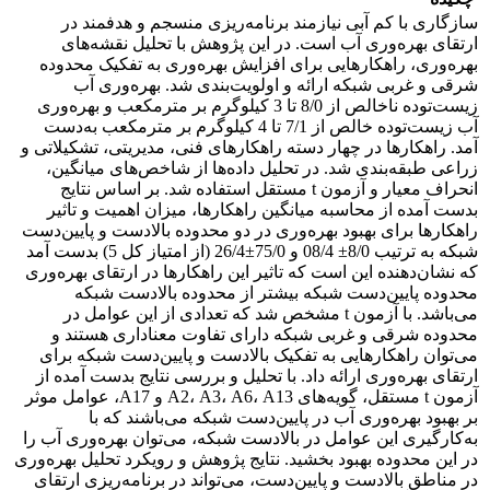
سازگاری با کم آبی نیازمند برنامه‌ریزی منسجم و هدفمند در
ارتقای بهره‌وری آب است. در این پژوهش با تحلیل نقشه‌های
بهره‌وری، راهکارهایی برای افزایش بهره‌وری به تفکیک محدوده
شرقی و غربی شبکه ارائه و اولویت‌بندی شد. بهره‌وری آب
زیست‌توده ناخالص از 8/0 تا 3 کیلوگرم بر مترمکعب و بهره‌وری
آب زیست‌توده خالص از 7/1 تا 4 کیلوگرم بر مترمکعب به‌دست
آمد. راهکارها در چهار دسته راهکارهای فنی، مدیریتی، تشکیلاتی و
زراعی طبقه‌بندی شد. در تحلیل داده‌ها از شاخص‌های میانگین،
انحراف معیار و آزمون t مستقل استفاده شد. بر اساس نتایج
بدست آمده از محاسبه میانگین راهکارها، میزان اهمیت و تاثیر
راهکارها برای بهبود بهره‌وری در دو محدوده بالادست و پایین‌دست
شبکه به ترتیب 8/0± 08/4 و 75/0±26/4 (از امتیاز کل 5) بدست آمد
که نشان‌دهنده این است که تاثیر این راهکارها در ارتقای بهره‌وری
محدوده پایین‌دست شبکه بیشتر از محدوده بالادست شبکه
می‌باشد. با آزمون t مشخص شد که تعدادی از این عوامل در
محدوده شرقی و غربی شبکه دارای تفاوت معناداری هستند و
می‌توان راهکارهایی به تفکیک بالادست و پایین‌دست شبکه برای
ارتقای بهره‌وری ارائه داد. با تحلیل و بررسی نتایج بدست آمده از
آزمون t مستقل، گویه‌های A2، A3، A6، A13 و A17، عوامل موثر
بر بهبود بهره‌وری آب در پایین‌دست شبکه می‌باشند که با
به‌کارگیری این عوامل در بالادست شبکه، می‌توان بهره‌وری آب را
در این محدوده بهبود بخشید. نتایج پژوهش و رویکرد تحلیل بهره‌وری
در مناطق بالادست و پایین‌دست، می‌تواند در برنامه‌ریزی ارتقای