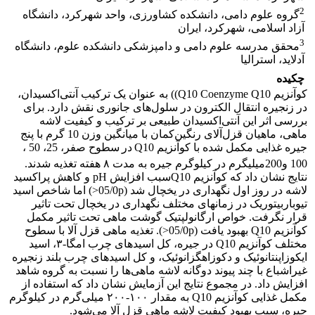
2
گروه علوم دامی، دانشکده کشاورزی، واحد شهرکرد، دانشگاه
آزاد اسلامی، شهرکرد، ایران
3
محقق مدرسه علوم دامی و دامپزشکی دانشکده علوم، دانشگاه
آدلاید، استرالیا
چکیده
کوآنزیم Q10 Coenzyme Q10)) به عنوان یک ترکیب آنتی‌اکسیدان،
در زنجیره انتقال الکترون در سلول‌های جانوری نقش دارد. برای
بررسی اثر این آنتی‌اکسیدان طبیعی بر ترکیب و کیفیت لاشه
ماهی، ماهیان قزل‌آلای رنگین‌کمان با میانگین وزن 10 گرم با پنج
جیره غذایی مکمل شده با کوآنزیم Q10
در
سطوح صفر، 25، 50 ،
100 و200میلی­گرم در کیلوگرم جیره به مدت ۸ هفته تغذیه شدند.
نتایج نشان داد که کوآنزیم Q10سبب افزایش pH و کاهش پراکسید
لاشه در روز اول نگهداری در یخچال شد (05/0p<) اما شاخص اسید
تیوباربیتوریک در زمانهای مختلف نگهداری در یخچال تحت تاثیر
قرار نگرفت. خواص ارگانولپتیک گوشت ماهی تحت تاثیر مکمل
کوآنزیم Q10 بهبود یافت (05/0p<). تغذیه ماهی قزل آلا با سطوح
مختلف کوآنزیم Q10 در جیره، کل اسیدهای چرب امگا-۳، اسید
ایکوزاپنتانوئیک و دکوزاهگزانوئیک، و کل اسیدهای چرب بلند زنجیره
غیراشباع با چند پیوند دوگانه لاشه ماهی‌ها را نسبت به گروه شاهد
افزایش داد. در مجموع نتایج این آزمایش نشان داد که استفاده از
مکمل غذایی کوآنزیم Q10 به مقدار ۱۰۰-۲۰۰ میلی‌گرم در کیلوگرم
جیره، سبب بهبود کیفیت لاشه ماهی قزل آلا می‌شود.