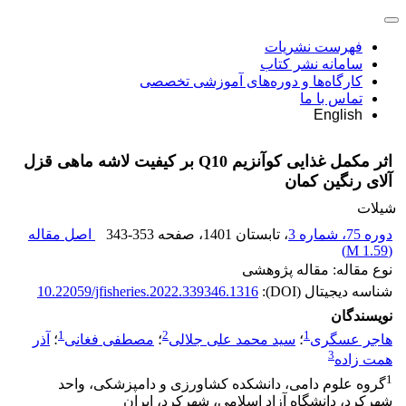
فهرست نشریات
سامانه نشر کتاب
کارگاه‌ها و دوره‌های آموزشی تخصصی
تماس با ما
English
اثر مکمل غذایی کوآنزیم Q10 بر کیفیت لاشه ماهی قزل
آلای رنگین کمان
شیلات
دوره 75، شماره 3
، تابستان 1401
، صفحه
343-353
اصل مقاله
)
1.59 M
(
نوع مقاله: مقاله پژوهشی
شناسه دیجیتال (DOI):
10.22059/jfisheries.2022.339346.1316
نویسندگان
1
2
1
هاجر عسگری
؛
سید محمد علی جلالی
؛
مصطفی فغانی
؛
آذر
3
همت زاده
1
گروه علوم دامی، دانشکده کشاورزی و دامپزشکی، واحد
شهرکرد، دانشگاه آزاد اسلامی، شهرکرد، ایران