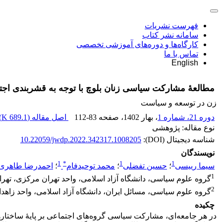
فهرست نشریات
سامانه نشر کتاب
کارگاه‌ها و دوره‌های آموزشی تخصصی
تماس با ما
English
مطالعۀ مشارکت سیاسی زنان بلوچ با توجه به قشربندی اج
زن در توسعه و سیاست
دوره 21، شماره 1
، بهار 1402
، صفحه
112-83
اصل مقاله (
689.1 K
)
نوع مقاله: پژوهشی
شناسه دیجیتال (DOI):
10.22059/jwdp.2022.342317.1008205
نویسندگان
1
*
1
1
سیما رییسی
؛
حسین تفضلی
؛
محمد توحیدفام
؛
احمدرضا طاهری
1
گروه علوم سیاسی، دانشگاه آزاد اسلامی، واحد تهران مرکزی، تهران
2
گروه علوم سیاسی، مسائل ایران، دانشگاه آزاد اسلامی، واحد زاهدان
چکیده
در هر جامعه‌ای، مشارکت سیاسی گروه‌های اجتماعی بر پایۀ ساختار