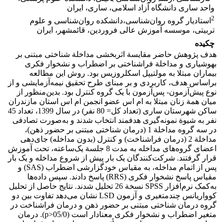
واحد ساری دانشگاه آزاد اسلامی، ساری، ایران
2
استادیار گروه روان‌شناسی،دانشکده روان‌شناسی و علوم
تربیتی، موسسه آموزش عالی فروردین، قائمشهر، ایران
چکیده
هدف پژوهش حاضر مقایسة اثربخشی مداخلة شناختی مبتنی بر
بهوشیاری و مداخلة فراشناختی بر اضطراب و نشخوار فکری
بیماران مبتلا به مولتیپل اسکلروزیس بود. روش این مطالعه
براساس هدف، کاربردی و بر مبنای طرح تحقیق نیمه‌آزمایشی و از
نوع پیش‌آزمون- پس‌آزمون با یک گروه کنترل بود. بدین‌منظور از
میان همة زنان مبتلا به ام اس عضو انجمن ام اس استان مازندران
ساکن شهرستان ساری (تعداد کل= 80 نفر) در سال 1399، تعداد 45
نفر به شیوة نمونه‌گیری هدفمند انتخاب شدند و به‌صورت تصادفی
در سه گروه مداخلة 1 (درمان شناختی مبتنی بر حضور ذهن)،
مداخلة 2 (درمان فراشناخت) و کنترل (بدون مداخله) جای‌دهی
اعضای گروه‌های مداخله به مدت 8 جلسة یک‌ساعته، تحت آموزش
قرار گرفتند. شرکت‌کنندگان یک بار پیش از شروع مداخله و یک بار
پس از اتمام مداخله، به مقیاس خودگزارشی اضطراب (SAS) و
مقیاس پاسخ نشخوار فکری (RRS) پاسخ دادند. سپس داده‌ها
به‌کمک نرم‌افزار SPSS نسخة 26 تحلیل شدند. نتایج حاصل از تحلیل
کوواریانس چندمتغیری و آزمون LSD نشان می‌دهد تفاوت بین دو
گروه درمان شناختی مبتنی بر حضور ذهن و درمان فراشناخت در
متغیر اضطراب و نشخوار فکری معنا‌دار است (05/0<p). درمان