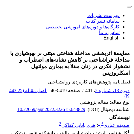
فهرست نشریات
سامانه نشر کتاب
کارگاه‌ها و دوره‌های آموزشی تخصصی
تماس با ما
English
مقایسة اثربخشی مداخلة شناختی مبتنی بر بهوشیاری با
مداخلة فراشناختی بر کاهش نشانه‌های اضطراب و
نشخوار فکری در زنان مبتلا به بیماری مولتیپل
اسکلروزیس
فصل‌نامه پژوهش‌های کاربردی روانشناختی
دوره 13، شماره 2
، 1401
، صفحه
403-419
اصل مقاله (
443.25
)
K
نوع مقاله: مقاله پژوهشی
شناسه دیجیتال (DOI):
10.22059/japr.2022.322615.643829
نویسندگان
2
1
*
صدیقه عبادی
؛
هدی بابایی کفاکی
1
کارشناسی ارشد روان‌شناسی بالینی، دانشکده علوم پزشکی،