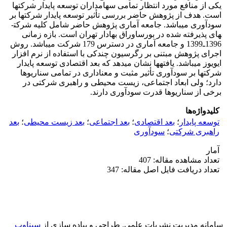
یکی از منافع مورد انتظار تمامی سهامداران توسعه پایدار شرکت­ها
است. هدف از پژوهش حاضر بررسی تأثیر توسعه پایدار شرکت­ها بر
سودآوری می­باشد. جامعه آماری پژوهش حاضر شامل کلیه شرکت­
های پذیرفته شده در بورس­اوراق ­بهادار تهران است. بازه زمانی
1396ـ1399 و جامعه آماری در دسترس 179 شرکت می­باشد. روش
اجرای پژوهش مبتنی بر رگرسیون ­چندکی با استفاده از نرم افزار
ایویوز می­باشد. یافته­ها نشان می­دهد که بعد اقتصادی توسعه پایدار
شرکت­ها بر سودآوری تأثیر مثبت و معناداری در تمامی سناریوها
دارد؛ ولی ابعاد اجتماعی، زیست محیطی و راهبری شرکتی در
برخی از سناریوها قدرت سودآوری دارند.
کلیدواژه‌ها
توسعه پایدار
؛
بعد اقتصادی
؛
بعد اجتماعی
؛
بعد زیست محیطی
؛
بعد
راهبری شرکتی
؛
سودآوری
آمار
تعداد مشاهده مقاله: 407
تعداد دریافت فایل اصل مقاله: 347
سامانه مدیریت نشریات علمی.
طراحی و پیاده سازی از
سیناوب