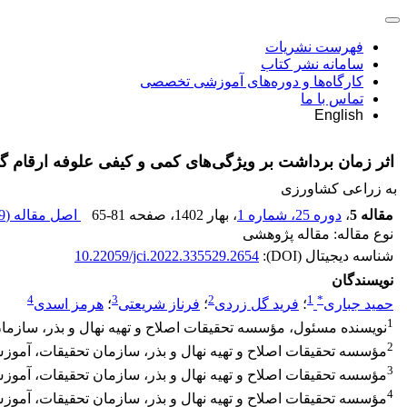
فهرست نشریات
سامانه نشر کتاب
کارگاه‌ها و دوره‌های آموزشی تخصصی
تماس با ما
English
اثر زمان برداشت بر ویژگی‌های کمی و کیفی علوفه ارقام گ
به زراعی کشاورزی
مقاله 5
،
دوره 25، شماره 1
، بهار 1402
، صفحه
65-81
اصل مقاله (
 K
نوع مقاله: مقاله پژوهشی
شناسه دیجیتال (DOI):
10.22059/jci.2022.335529.2654
نویسندگان
4
3
2
1
*
حمید جباری
؛
فرید گل زردی
؛
فرناز شریعتی
؛
هرمز اسدی
1
نویسنده مسئول، مؤسسه تحقیقات اصلاح و تهیه نهال و بذر، سازمان تحقیقات، آم
2
مؤسسه تحقیقات اصلاح و تهیه نهال و بذر، سازمان تحقیقات، آموزش و ترویج کشاورز
3
مؤسسه تحقیقات اصلاح و تهیه نهال و بذر، سازمان تحقیقات، آموزش و ترویج کشاورز
4
مؤسسه تحقیقات اصلاح و تهیه نهال و بذر، سازمان تحقیقات، آموزش و ترویج کشا