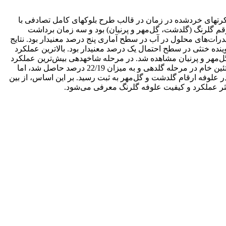
­های خردشده در زمان در قالب طرح بلوک‏های کامل تصادفی با
عامل اصلی شامل سه رقم گلرنگ (گلدشت، گل‌مهر و پرنیان) بود و سه زمان برداشت
رات‌های محلول در آب در سطح آماری پنج درصد معنی­دار بود. نتایج
نده خنثی در سطح احتمال یک درصد معنی‏دار بود. بالاترین عملکرد
ارقام گل‌مهر و پرنیان مشاهده شد. در مرحله شاخه­دهی بیش‌ترین عملکرد
ماده خشک به­میزان 11900 کیلوگرم در هکتار حاصل شد و محتوای پروتئین خام در این مرحله 57/14 درصد بود. در مقابل حداکثر محتوای پروتئین خام در مرحله گل­دهی و به میزان 22/19 درصد حاصل شد، اما
99 کیلوگرم در هکتار بود. حداکثر و حداقل ارزش نسبی تغذیه­ای (3/130 و 3/92 درصد) به‌ترتیب در علوفه ارقام گلدشت و گل‌مهر به ثبت رسید. بر این اساس، از بین
کثر عملکرد و کیفیت علوفه گلرنگ معرفی می‌شود.