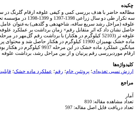
چکیده
مطالعه حاضر با هدف بررسی کمی و کیفی علوفه ارقام گلرنگ در سه
سه تکرار طی دو سا
علوفه (مراحل رشد سریع ساقه، شاخه­دهی و گل­دهی) به‌عنوان عامل فر
حاصل نشان داد که اثر متقابل رقم× زمان برداشت بر عملکرد علوفه تر
علوفه تر (52103 کیلوگرم در هکتار) با برداشت رقم گل‌م
ارقام موردبررسی رقم پرنیان و از بین مراحل رشد، برداشت علوفه د
کلیدواژه‌ها
ارزش نسبی تغذیه‌ای
؛
پروتئین خام
؛
رقم
؛
عملکرد ماده خشک
؛
قابلی
مراجع
آمار
تعداد مشاهده مقاله: 810
تعداد دریافت فایل اصل مقاله: 597