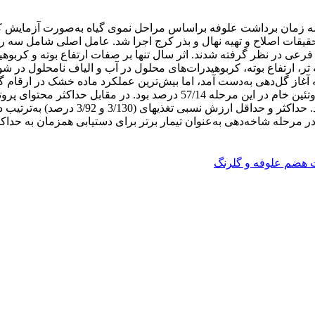
 زمان­ برداشت علوفه براساس مراحل نموی گیاه به‌صورت آزمایش کرت
ل زراعی 1398-1397 و 1399-1398 در مؤسسه تحقیقات اصلاح و تهیه نهال و بذر کرج اجرا شد. 
عی در نظر گرفته شدند. اثر سال تنها بر صفات ارتفاع بوته و کربوهید
، ارتفاع بوته، کربوهیدرات‌های محلول در آب و الیاف نامحلول در شوی
هر در مرحله آغاز گل‌‏دهی به‌دست آمد، اما بیش‌ترین عملکرد ماده خشک در 
میانگین عملکرد ماده خشک در این مرحله 37
ر مرحله شاخه‌دهی به‌عنوان تیمار برتر برای دستیابی همزمان به حدا
ت هضم علوفه و گلرنگ