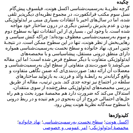
چکیده
گرچه نظریـۀ به‌رسمیت‌‌شناسی اکسل هونت، فیلسوف پیش‌گام
نسل سوم مکتب فرانکفورت، در مجموع نظریه‌ای دیگرپذیر تلقی
شده، اما در سال‌های اخیر با انتقادات بسیاری مبنی بر ایدئولوژیکی
بودن و عدم پذیرش راستین دیگری در درون ساختار خود مواجه
شده است. با وجود این ، بسیاری از این انتقادات تنها به سطوح دوم
و سوم به‌رسمیت‌‌شناسی معطوف بوده‌اند؛ چراکه کنش سیاسی و
رهایی‌بخش از نظر هونت، تنها در این سطوح ممکن است. در نتیجـۀ
چنین امری، نهاد خانواده و سطح نخست به‌رسمیت‌‌شناسی همواره
دارای منطق درونی مستقل، پیشاسیاسی و با مخمصه‌های
ایدئولوژیکی متفاوت با دیگر سطوح فرض شده است؛ اما این مقاله
می‌کوشد تا صورت‌بندی متفاوتی از سطح اول به‌رسمیت‌شناسی و
معضلات آن ارائه دهد؛ صورت‌بندی‌ای که ضمن نگاهی متفاوت و
واقع‌ گرایانه‌‌تر به رابطـۀ والد و فرزند، به بازتولید ساختارهای
سلطه در اجتماع نیز توجه جدی کند. بدین ترتیب، مقاله از طریق
بررسی مخمصه‌های ایدئولوژیکی مطرح‌شده از سوی منتقدان،
استدلال می‌کند که ضرورت دارد هم مخمصۀ مورد بحث و هم راه
حل‌های احتمالی خروج از آن به‌نحوی در هم تنیده و در ربط درونی
با سطوح سه‌گانه نظریۀ هونت پیش رود.
کلیدواژه‌ها
اکسل هونت
؛
سطح نخست به‌رسمیت‌شناسی
؛
نهاد خانواده
؛
مخمصۀ ایدئولوژیکی
؛
امر عمومی و خصوصی