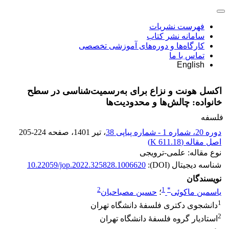
فهرست نشریات
سامانه نشر کتاب
کارگاه‌ها و دوره‌های آموزشی تخصصی
تماس با ما
English
اکسل هونت و نزاع برای به‌رسمیت‌شناسی در سطح
خانواده: چالش‌ها و محدودیت‌ها
فلسفه
دوره 20، شماره 1 - شماره پیاپی 38
، تیر 1401
، صفحه
205-224
اصل مقاله (
611.18 K
)
نوع مقاله: علمی-ترویجی
شناسه دیجیتال (DOI):
10.22059/jop.2022.325828.1006620
نویسندگان
2
1
*
یاسمین ماکوئی
؛
حسین مصباحیان
1
دانشجوی دکتری فلسفۀ دانشگاه تهران
2
استادیار گروه فلسفۀ دانشگاه تهران