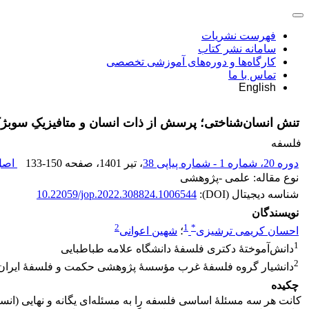
فهرست نشریات
سامانه نشر کتاب
کارگاه‌ها و دوره‌های آموزشی تخصصی
تماس با ما
English
تنش انسان‌شناختی؛ پرسش از ذات انسان و متافیزیکِ سوبژکت
فلسفه
دوره 20، شماره 1 - شماره پیاپی 38
، تیر 1401
، صفحه
133-150
اصل 
نوع مقاله: علمی -پژوهشی
شناسه دیجیتال (DOI):
10.22059/jop.2022.308824.1006544
نویسندگان
2
1
*
احسان کریمی ترشیزی
؛
شهین اعوانی
1
دانش‌آموختۀ دکتری فلسفۀ دانشگاه علامه طباطبایی
2
دانشیار گروه فلسفۀ غرب مؤسسۀ پژوهشی حکمت و فلسفۀ ایران
چکیده
کانت هر سه مسئلۀ اساسی فلسفه را به مسئله‌ای یگانه و نهایی (انسا