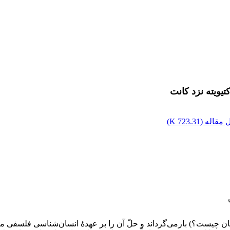
یویته نزد کانت
مقاله (
723.31 K
)
ن چیست؟) بازمی‌گرداند و حلّ آن را بر عهدۀ انسان‌شناسی فلسفی می‌گذ