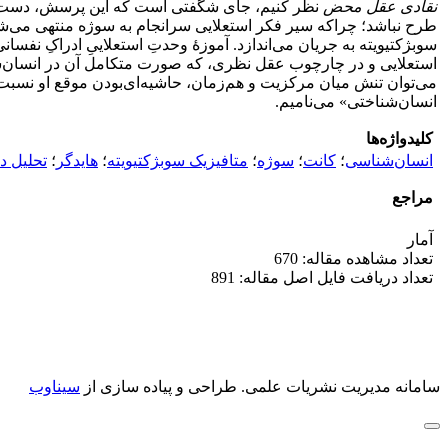
نقادی عقل محض
نظر کنیم، جای شگفتی است که این پرسش، دست ‌کم
طرح نباشد؛ چراکه سیر فکر استعلایی سرانجام به سوژه منتهی می‌شود
سوبژکتیویته به جریان می‌اندازد. آموزۀ وحدتِ استعلاییِ ادراکِ نفس
استعلایی و در چارچوب عقل نظری، که صورت متکامل آن در انسان‌شنا
می‌توان تنش میان مرکزیت و هم‌زمان، حاشیه‌ای‌بودن موقع او نسبت ب
انسان‌شناختی» می‌نامیم.
کلیدواژه‌ها
انسان‌شناسی
؛
کانت
؛
سوژه
؛
متافیزیک سوبژکتیویته
؛
هایدگر
؛
تحلیل دا
مراجع
آمار
تعداد مشاهده مقاله: 670
تعداد دریافت فایل اصل مقاله: 891
سامانه مدیریت نشریات علمی.
طراحی و پیاده سازی از
سیناوب