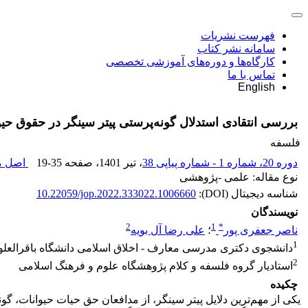
فهرست نشریات
سامانه نشر کتاب
کارگاه‌ها و دوره‌های آموزشی تخصصی
تماس با ما
English
بررسی انتقادی استدلال گونه‌پرستی پیتر سینگر در حقوق حیو
فلسفه
دوره 20، شماره 1 - شماره پیاپی 38
، تیر 1401
، صفحه
19-35
اصل مق
نوع مقاله: علمی -پژوهشی
شناسه دیجیتال (DOI):
10.22059/jop.2022.333022.1006660
نویسندگان
2
1
*
ناصر جعفری پور
؛
علی رضا آل بویه
1
دانشجوی دکتری مدرسی معارف - اخلاق اسلامی دانشگاه باقرالعلو
2
استادیار گروه فلسفه و کلام پژوهشگاه علوم و فرهنگ اسلامی
چکیده
یکی از مهم‌ترین دلایل پیتر سینگر، از مدافعان حق حیات حیوانات، گونه