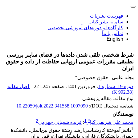
فهرست نشریات
سامانه نشر کتاب
کارگاه‌ها و دوره‌های آموزشی تخصصی
تماس با ما
English
شرط شخصی تلقی شدن داده‌ها در فضای سایبر بررسی
تطبیقی مقررات عمومی اروپایی حفاظت از داده و حقوق
ایران
مجله علمی "حقوق خصوصی"
دوره 19، شماره 1
، فروردین 1401
، صفحه
221-245
اصل مقاله
)
992.38 K
(
نوع مقاله: مقاله پژوهشی
شناسه دیجیتال (DOI):
10.22059/jolt.2022.341558.1007090
نویسندگان
2
1
*
محمد علی شریفی کیا
؛
فریده شعبانی جهرمی
1
دانش‌آموختة کارشناسی‌ارشد رشتة حقوق بین‌الملل، دانشکدة
حقوق، دانشکدگان فارابی، دانشگاه تهران، قم، ایران