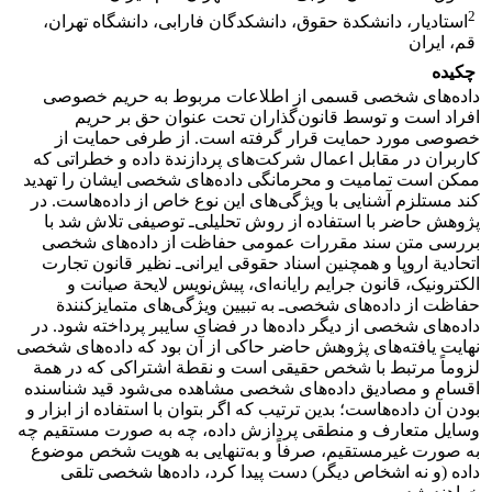
2
استادیار، دانشکدة حقوق، دانشکدگان فارابی، دانشگاه تهران،
قم، ایران
چکیده
داده‌های شخصی قسمی از اطلاعات مربوط به حریم خصوصی
افراد است و توسط قانون‌گذاران تحت عنوان حق بر حریم
خصوصی مورد حمایت قرار گرفته است. از طرفی حمایت از
کاربران در مقابل اعمال شرکت‌های پردازندة داده و خطراتی که
ممکن است تمامیت و محرمانگی داده‌های شخصی ایشان را تهدید
کند مستلزم آشنایی با ویژگی‌های این نوع خاص از داده‌هاست. در
پژوهش حاضر با استفاده از روش تحلیلی‌ـ توصیفی تلاش شد با
بررسی متن سند مقررات عمومی حفاظت از داده‌های شخصی
اتحادیة اروپا و همچنین اسناد حقوقی ایرانی‌ـ نظیر قانون تجارت
الکترونیک، قانون جرایم رایانه‌ای، پیش‌نویس لایحة صیانت و
حفاظت از داده‌های شخصی‌ـ به تبیین ویژگی‌های متمایزکنندة
داده‌های شخصی از دیگر داده‌ها در فضای سایبر پرداخته شود. در
نهایت یافته‌های پژوهش حاضر حاکی از آن بود که داده‌های شخصی
لزوماً مرتبط با شخص حقیقی است و نقطة اشتراکی که در همة
اقسام و مصادیق داده‌های شخصی مشاهده می‌شود قید شناسنده
بودن آن داده‌هاست؛ بدین ترتیب که اگر بتوان با استفاده از ابزار و
وسایل متعارف و منطقی پردازش داده، چه به صورت مستقیم چه
به صورت غیرمستقیم، صرفاً و به‌تنهایی به هویت شخص موضوع
داده (و نه اشخاص دیگر) دست پیدا کرد، داده‌ها شخصی تلقی