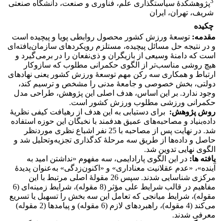
3
پژوهشکدۀ سیاستگذاری علم، فناوری و صنعت، دانشگاه صنعتی
شریف، تهران، ایران
چکیده
مقدمه
:
توسعۀ ورزش کشور محصول روابطی پویا و پیچیده است
و در نتیجه حل مسائل پیچیده، مستلزم رویکردهای سازمان‌یافته‌ای
است که دامنۀ وسیعی از بازیگران و ذی‌نفعان را در برمی‌گیرد و
هیچ روشی مناسب‌تر از الگوی حکمرانی مطلوب که سازوکار
ارتباط و همکاری سه رکن مهم توسعۀ ورزش کشور یعنی نهادهای
دولتی، بخش خصوصی و جامعۀ مدنی را مشخص و ترسیم کند،
وجود ندارد. بر این اساس، هدف اصلی این پژوهش، طراحی مدل
حکمرانی ورزشی مطلوب ورزش کشور است.
روش پژوهش:
برای دستیابی به این هدف از رهیافت کیفی نظریۀ
داده‌بنیاد و مصاحبه‌های عمیق هدفمند با نخبگان این حوزه استفاده
شد. در نهایت پس از مصاحبه با 25 نفر اشباع نظری موردنظر
حاصل و داده‌ها از طریق سه مرحلۀ کدگذاری تجزیه‌وتحلیل شد و
الگوی نهایی تدوین شد.
یافته ها:
در این الگوی پارادایمی، سه مفهوم «نداشتن امید به
آینده»، «عدم عقلانیت معناداری» و «اکنون‌زدگی» به‌عنوان پدیدۀ
مرکزی شناسایی شدند. سپس 26 مقولۀ اصلی مرتبط با این
مفاهیم در قالب شرایط علی مؤثر (8 مقوله)، شرایط زمینه‌ای (6
مقوله)، شرایط میانجی که تعامل این سه بخش را تسهیل یا تسریع
می‌کند (4 مقوله)، راهبردهای لازم (6 مقوله) و پیامدها (2 مقوله)
معرفی شدند.