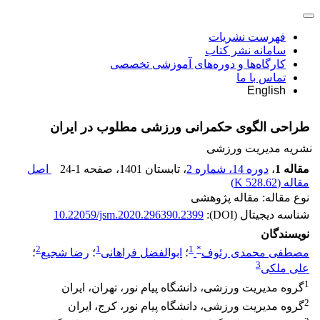
فهرست نشریات
سامانه نشر کتاب
کارگاه‌ها و دوره‌های آموزشی تخصصی
تماس با ما
English
طراحی الگوی حکمرانی ورزشی مطلوب در ایران
نشریه مدیریت ورزشی
مقاله 1
،
دوره 14، شماره 2
، تابستان 1401
، صفحه
24-1
اصل
مقاله (
528.62 K
)
نوع مقاله: مقاله پژوهشی
شناسه دیجیتال (DOI):
10.22059/jsm.2020.296390.2399
نویسندگان
2
1
1
*
مصطفی محمدی رئوف
؛
ابوالفضل فراهانی
؛
رضا شجیع
؛
3
علی ملکی
1
گروه مدیریت ورزشی، دانشگاه پیام نور، تهران، ایران
2
گروه مدیریت ورزشی، دانشگاه پیام نور، کرج، ایران