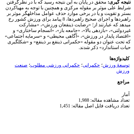
نتیجه گیری:
محقق در پایان به این نتیجه رسید که با در نظرگرفتن
شرایط علی موثر بر مقوله مرکزی و همچنین با توجه به مهیا­کردن
بستر و تقویت و یا در برخی موارد حذف عوامل مداخله­گر موثر بر
راهبردها و اجرای صحیح راهبردها، 8 پیامد برای ورزش کشور رخ
می­دهد که عبارتند از؛ «رضایت ذینفعان ورزش»، «مشارکت
غیردولتی»، «بازدهی بالا»، «جامعه باز»، «انسجام ساختاری» و
«اقتصاد پایدار در ورزش»، «آگاهی محیطی» و «سرمایه اجتماعی»
که تحت عنوان دو مقوله «حکمرانی ذینفع بر ذینفع» و «شکل­گیری
حیات استاندارد» ذکر شدند.
کلیدواژه‌ها
توسعۀ ورزش
؛
حکمرانی
؛
حکمرانی ورزشی مطلوب
؛
صنعت
ورزش
مراجع
آمار
تعداد مشاهده مقاله: 1,988
تعداد دریافت فایل اصل مقاله: 1,451