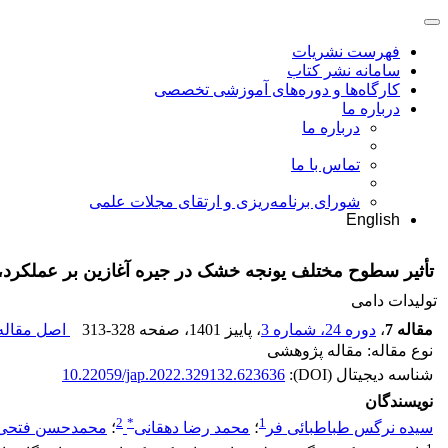
فهرست نشریات
سامانه نشر کتاب
کارگاه‌ها و دوره‌های آموزشی تخصصی
درباره ما
درباره ما
تماس با ما
شورای برنامه‌ریزی و ارتقای مجلات علمی
English
تأثیر سطوح مختلف یونجه خشک در جیره آغازین بر عملکرد، ف
تولیدات دامی
مقاله 7
،
دوره 24، شماره 3
، پاییز 1401
، صفحه
313-328
اصل مقاله 
نوع مقاله: مقاله پژوهشی
شناسه دیجیتال (DOI):
10.22059/jap.2022.329132.623636
نویسندگان
2
*
1
سیده نرگس طباطبائی فر
؛
محمد رضا دهقانی
؛
محمدحسن فتحی