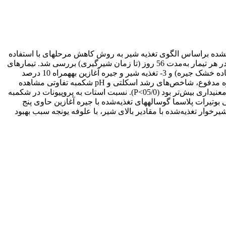
ه­شده براساس الگوی تغذیه شیر به روش کاهش مرحله­ای با استفاده
از تعداد 24 رأس گوساله هلشتاین ماده با سن 1±4 روزگی و وزن 3±2/41 کیلوگرم در قالب طرح کاملاً تصادفی با سه تیمار و هشت گوساله در هر تیمار به‌مدت 56 روز (تا زمان شیرگیری) بررسی شد. تیمارهای
آزمایشی به‌ترتیب شامل 1- تغذیه شیر بدون استفاده از یونجه خشک، 2- تغذیه شیر و جیره آغازین به­همراه پنج درصد یونجه خشک (براساس ماده خشک جیره) و 3- تغذیه شیر و جیره آغازین به­همراه 10 درصد
یونجه خشک (براساس ماده خشک جیره). بین تیمارهای آزمایشی از نظر مصرف ماده خشک، ضریب تبدیل خوراک، افزایش وزن روزانه، نمره مدفوع، شاخص‌های رشد اسکلتی و pH شکمبه تفاوتی مشاهده
نشد. میزان پروپیونات در شکمبه گوساله­هایی که با شیر و پنج درصد علوفه یونجه تغذیه شدند نسبت به تیمار شاهد و 10 درصد علوفه به‌طور معنی­داری بیش‌تر بود (05/0>P). نسبت استات به پروپیونات در شکمبه
ه به‌طور معنی­داری بیش‌تر از گوساله­های سایر تیمارها بود (05/0>P). غلظت بتاهیدروکسی بوتیرات پلاسما گوساله­های تغذیه‌شده با جیره آغازین حاوی پنج
از جیره آغازین گوساله­های شیر­خوار تغذیه‌شده با مقادیر بالای شیر، با علوفه یونجه سبب بهبود