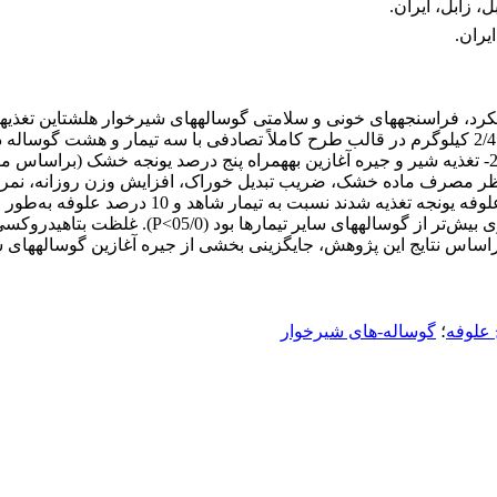
 زابل، ایران.
یران.
کرد، فراسنجه­های خونی و سلامتی گوساله­های شیرخوار هلشتاین تغذی
گوساله­های تغذیه‌شده با شیر و پنج درصد علوفه یونج
یونجه خشک بیش‌تر از گوساله­های سایر تیمارها بود (05/0>P). براساس نتایج این پژوهش، جایگزینی بخشی 
علوفه
؛
گوساله-های شیرخوار