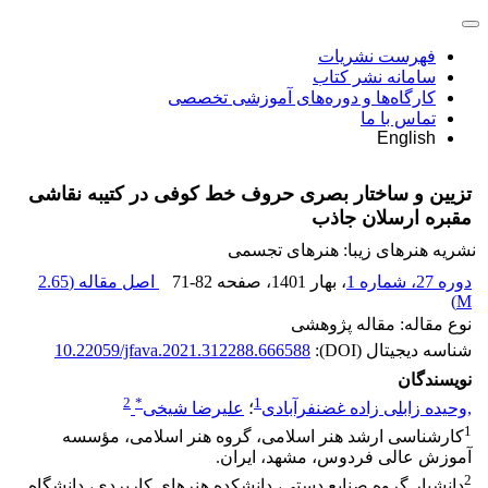
فهرست نشریات
سامانه نشر کتاب
کارگاه‌ها و دوره‌های آموزشی تخصصی
تماس با ما
English
تزیین و ساختار بصری حروف خط کوفی در کتیبه نقاشی
مقبره ارسلان جاذب
نشریه هنرهای زیبا: هنرهای تجسمی
دوره 27، شماره 1
، بهار 1401
، صفحه
71-82
اصل مقاله (
2.65
)
M
نوع مقاله: مقاله پژوهشی
شناسه دیجیتال (DOI):
10.22059/jfava.2021.312288.666588
نویسندگان
2
*
1
,وحیده زابلی زاده غضنفرآبادی
؛
علیرضا شیخی
1
کارشناسی ارشد هنر اسلامی، گروه هنر اسلامی، مؤسسه
آموزش عالی فردوس، مشهد، ایران.
2
دانشیار گروه صنایع دستی، دانشکده هنرهای کاربردی، دانشگاه