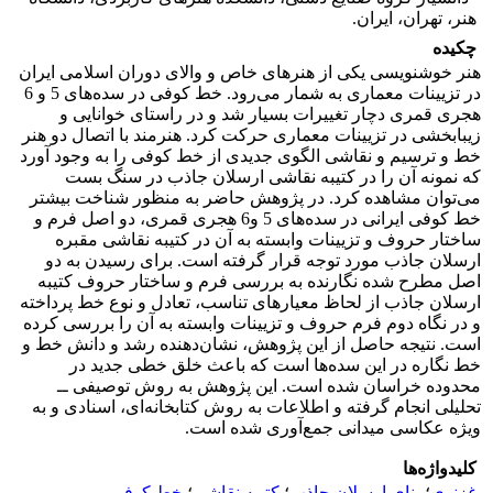
هنر، تهران، ایران.
چکیده
هنر خوشنویسی یکی از هنرهای خاص و والای دوران اسلامی ایران
در تزیینات معماری به شمار می‌رود. خط کوفی در سده‌های 5 و 6
هجری قمری دچار تغییرات بسیار شد و در راستای خوانایی و
زیبابخشی در تزیینات معماری حرکت کرد. هنرمند با اتصال دو هنر
خط و ترسیم و نقاشی الگوی جدیدی از خط کوفی را به وجود آورد
که نمونه آن را در کتیبه نقاشی ارسلان جاذب در سنگ بست
می‌توان مشاهده کرد. در پژوهش حاضر به منظور شناخت بیشتر
خط کوفی ایرانی در سده‌های 5 و6 هجری قمری، دو اصل فرم و
ساختار حروف و تزیینات وابسته به آن در کتیبه نقاشی مقبره
ارسلان جاذب مورد توجه قرار گرفته است. برای رسیدن به دو
اصل مطرح شده نگارنده به بررسی فرم و ساختار حروف کتیبه
ارسلان جاذب از لحاظ‌ معیارهای تناسب، تعادل و نوع خط پرداخته
و در نگاه دوم فرم حروف و تزیینات وابسته به آن را بررسی کرده
است. نتیجه حاصل از این پژوهش، نشان‌دهنده رشد و دانش خط و
خط نگاره در این سده‌ها است که باعث خلق خطی جدید در
محدوده خراسان شده است. این پژوهش به روش توصیفی ــ
تحلیلی انجام گرفته و اطلاعات به روش کتابخانه‌ای، اسنادی و به
ویژه عکاسی میدانی جمع‌آوری شده است.
کلیدواژه‌ها
غزنوی
؛
بنای ارسلان جاذب
؛
کتیبه نقاشی
؛
خط کوفی