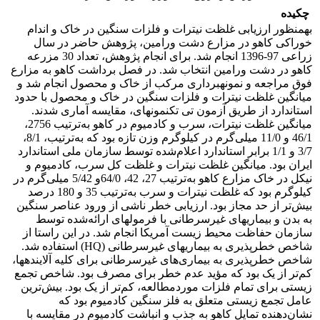
چکیده
به­منظور ارزیابی غلظت نیترات و فلزات سنگین در خاک و اندام
خوراکی کاهو در مزارع دشت ورامین، پژوهش حاضر در سال
زراعی 97-1396 انجام شد. برای انجام پژوهش، تعداد 30 مزرعه
کاهو در دشت ورامین انتخاب شد. در فصل برداشت کاهو به مزارع
فوق مراجعه و نمونه­برداری مرکب از خاک و محصول انجام شد و
میانگین غلظت نیترات و فلزات سنگین در خاک و محصول با حدود
استاندارد از طریق آزمون تی تک­نمونه­ای، مقایسه آماری شدند.
میانگین غلظت نیترات، سرب و کادمیوم در کاهو به‌ترتیب 2756،
46/1 و 11/0 میلی‌گرم در کیلوگرم وزن تازه بود که به‌ترتیب، 8/1،
3/7 و 1/1 برابر استاندارد اعلام‌شده توسط سازمان ملی استاندارد
ایران بود. میانگین غلظت نیترات و غلظت کل سرب، کادمیوم و
نیکل در خاک مزارع کاهو به‌ترتیب 27، 42، 64/­0و 5/42 میلی‌گرم در
کیلوگرم بود که غلظت نیترات و سرب به‌ترتیب 35 و 180 درصد
بیش‌تر از حد مجاز بود. ارزیابی خطر ناشی از ورود عناصر سنگین
به بدن و بیماری­های غیرسرطانی با فرمول­های ارائه‌شده توسط
سازمان حفاظت محیط زیست آمریکا انجام شد. در این راستا از
شاخص خطرپذیری به بیماری­های غیرسرطانی (HQ) استفاده شد.
شاخص خطرپذیری به بیماری‌های غیرسرطانی برای کلیه آلاینده­ها،
کم‌تر از یک بود که مؤید عدم خطر برای مصرف بود. شاخص تجمع
زیستی برای تمام فلزات موردمطالعه، کم‌تر از یک بود. بیش‌ترین
عامل تجمع زیستی متعلق به فلز سنگین کادمیوم بود که
نشان‌دهنده تمایل کاهو به جذب و انباشت کادمیوم در مقایسه با