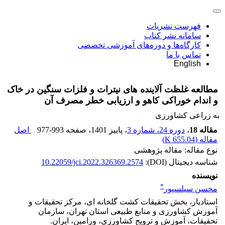
فهرست نشریات
سامانه نشر کتاب
کارگاه‌ها و دوره‌های آموزشی تخصصی
تماس با ما
English
مطالعه غلظت آلاینده های نیترات و فلزات سنگین در خاک
و اندام خوراکی کاهو و ارزیابی خطر مصرف آن
به زراعی کشاورزی
مقاله 18
،
دوره 24، شماره 3
، پاییز 1401
، صفحه
977-993
اصل
مقاله (
655.04 K
)
نوع مقاله: مقاله پژوهشی
شناسه دیجیتال (DOI):
10.22059/jci.2022.326369.2574
نویسنده
*
محسن سیلسپور
استادیار، بخش تحقیقات کشت گلخانه ای، مرکز تحقیقات و
آموزش کشاورزی و منابع طبیعی استان تهران، سازمان
تحقیقات، آموزش و ترویج کشاورزی، ورامین، ایران.