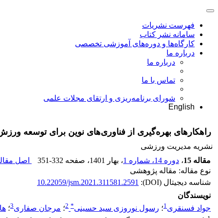
فهرست نشریات
سامانه نشر کتاب
کارگاه‌ها و دوره‌های آموزشی تخصصی
درباره ما
درباره ما
تماس با ما
شورای برنامه‌ریزی و ارتقای مجلات علمی
English
راهکارهای بهره‌گیری از فناوری‌های نوین برای توسعه ورزش‌
نشریه مدیریت ورزشی
مقاله 15
،
دوره 14، شماره 1
، بهار 1401
، صفحه
351-332
اصل مقاله
نوع مقاله: مقاله پژوهشی
شناسه دیجیتال (DOI):
10.22059/jsm.2021.311581.2591
نویسندگان
3
2
*
1
جواد فسنقری
؛
رسول نوروزی سید حسینی
؛
مرجان صفاری
؛
ها