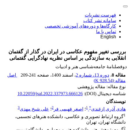
فهرست نشریات
سامانه نشر کتاب
کارگاه‌ها و دوره‌های آموزشی تخصصی
تماس با ما
English
بررسی تغییر مفهوم عکاسی در ایران در گذار از گفتمان
انقلابی به سازندگی بر اساس نظریه نهادگرایی گفتمانی
دوفصلنامۀ جامعه‌شناسی هنر و ادبیات
مقاله 8
،
دوره 13، شماره 2
، اسفند 1400
، صفحه
209-241
اصل
مقاله (
928.54 K
)
نوع مقاله: مقاله پژوهشی
شناسه دیجیتال (DOI):
10.22059/jsal.2022.337973.666126
نویسندگان
3
2
1
*
هادی آذری ازغندی
؛
اصغر فهیمی فر
؛
علی شیخ مهدی
1
گروه ارتباط تصویری و عکاسی، دانشکده هنرهای تجسمی،
دانشگاه تهران، تهران
2
گروه پژوهش هنر، دانشکده هنر و معماری، دانشگاه تربیت