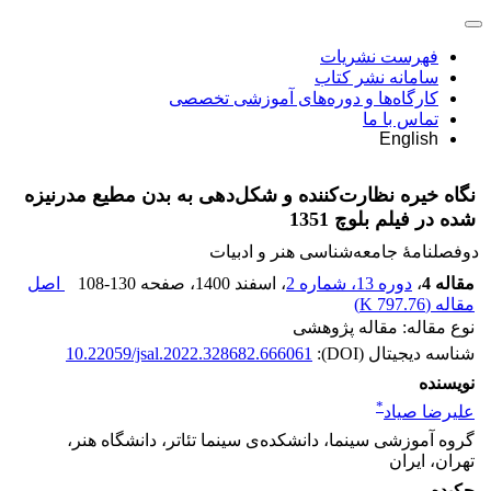
فهرست نشریات
سامانه نشر کتاب
کارگاه‌ها و دوره‌های آموزشی تخصصی
تماس با ما
English
نگاه خیره نظارت‌کننده و شکل‌دهی به بدن مطیع مدرنیزه
شده در فیلم بلوچ 1351
دوفصلنامۀ جامعه‌شناسی هنر و ادبیات
مقاله 4
،
دوره 13، شماره 2
، اسفند 1400
، صفحه
108-130
اصل
مقاله (
797.76 K
)
نوع مقاله: مقاله پژوهشی
شناسه دیجیتال (DOI):
10.22059/jsal.2022.328682.666061
نویسنده
*
علیرضا صیاد
گروه آموزشی سینما، دانشکده‌ی سینما تئاتر، دانشگاه هنر،
تهران، ایران
چکیده