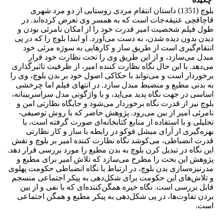
بلوچ (1351) داستان انتقام مردی روستایی از دو مرد شهری
قاچاقچی عتیقه‌جات است که به همسر وی تعرض کرده‌اند. در
طول فیلم شخصیت امیر قدرت خود را از امکان نامرئی بودن و
دیدن بدون دیده شدن، به دست می‌آورد. او ابتدا بلوچ را که در پی
انتقام‌گیری است از طریق ساز و کارهایی به سوژه مرئی خود
مبدل می‌سازد، و از این طریق وی را تحت نظارت خود قرار
می‌دهد. با این حال نگاه نظارت کننده امیر، از ظرفیت تاثیرگذاری
برخوردار است و می‌تواند با حکاکی اصول خود بر بدن بلوچ، وی را
به بدنی مطیع و منضبط مبدل سازد. در انتهای فیلم اما چرخشی
اساسی در جهت نگاه پدید می‌اید، و با واژگونی مدل سراسربینانه،
بلوچ نیز از قدرت نگاه برخوردار می‌شود و جایگاه نظارتی امن و
نامرئی امیر از بین می‌رود. پژوهش حاضر که با روش توصیفی-
تحلیلی و با استفاده از منابع کتابخانه‌ای صورت گرفته است، با
بهره‌گیری از آرای میشل فوکو در رابطه با ساز و کار نظارتی
قدرت انضباطی، می‌کوشد نگاه نظارت کننده امیر بر بلوچ و نقش
این نگاه در تبدیل کرن بلوچ به بدن مطیع را مورد بررسی قرار دهد.
پژوهش این بحث را مطرح می‌سازد که تلاش امیر برای مطیع و
مدرنیزه‌سازی بدن بلوچ، در ارتباط با نگاه انضباطی حکومت پهلوی
و تلاش‌های این حکومت برای شکل‌دهی به پیکر اجتماعی منسجم
قابل بررسی است. نگاه خیره همگن‌کننده‌‌ای که با نفی و از بین
بردن تفاوت‌ها، در پی شکل‌دهی به پیکر مطیع و همگن اجتماعی
است.