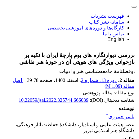
فهرست نشریات
سامانه نشر کتاب
کارگاه‌ها و دوره‌های آموزشی تخصصی
تماس با ما
English
بررسی دیوارنگاره های بوم پارچۀ ایران با تکیه بر
بازخوانی ویژگی های هویتی آن در حوزۀ هنر نقاشی
دوفصلنامۀ جامعه‌شناسی هنر و ادبیات
مقاله 2
،
دوره 13، شماره 2
، اسفند 1400
، صفحه
39-78
اصل
مقاله (
1.09 M
)
نوع مقاله: مقاله پژوهشی
شناسه دیجیتال (DOI):
10.22059/jsal.2022.325744.666039
نویسنده
*
یاسر حمزوی
عضو هیئت علمی و استادیار، دانشکدۀ حفاظت آثار فرهنگی،
دانشگاه هنر اسلامی تبریز
چکیده