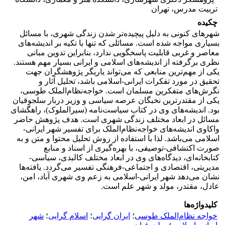
تربیت مدرس، تهران
چکیده
شهرهای کنونی به دلیل پیچیده‌تر شدن زندگی شهری، با مسائل
بسیاری مواجه شده است. مسائلی که تنها با تکیه بر اندیشه‌های
معاصر و غربی قابلیت پاسخگویی ندارد، بنابراین تدوین مبانی
نظری برگرفته از اندیشه‌های اسلامی و ایرانی بسیار مهم هستند.
یکی از مهم‌ترین منابعی که می‌تواند یاریگر پژوهشگران جهت
تحقیق در مورد تفکرات ایرانی-اسلامی باشد، تحلیل آثار و
نگرش‌های متفکرین مسلمان است. خواجه‌نظام‌الملک طوسی،
یکی از مقتدرترین نخبگان عرصه سیاسی و وزیر دربار سلجوقیان
بود. اندیشه‌های وی در کتاب سیاست‌نامه (سیرالملوک)، راهگشای
مسائل در ابعاد مختلف زندگی شهری است. هدف پژوهش حاضر
واکاوی اندیشه‌های خواجه‌نظام‌الملک برای تفسیر شهر ایرانی-
اسلامی می‌باشد. لذا با استفاده از روش تحلیل محتوا و متن و به
صورت اکتشافی-توصیفی، با بهره‌گیری از اسناد و منابع
کتابخانه‌ای، دیدگاه‌های وی در ابعاد مختلف کالبدی، سیاسی-
مدیریتی، اقتصادی و اجتماعی-فرهنگی تفسیر می‌گردد. یافته‌ها
نشان می‌دهد شهر ایرانی-اسلامی به زعم وی شهری آباد، امن،
عادل، مقتدر، مولد و شهر علم است.
کلیدواژه‌ها
خواجه نظام‌الملک طوسی
؛
ایران گرایی
؛
اسلام گرایی
؛
شهر