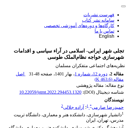
فهرست نشریات
سامانه نشر کتاب
کارگاه‌ها و دوره‌های آموزشی تخصصی
تماس با ما
English
تجلی شهر ایرانی- اسلامی در آراء سیاسی و اقدامات
شهرسازی خواجه نظام‌الملک طوسی
نظریه‌های اجتماعی متفکران مسلمان
مقاله 2
،
دوره 12، شماره 1
، بهار 1401
، صفحه
31-48
اصل
مقاله (
463.6 K
)
نوع مقاله: مقاله پژوهشی
شناسه دیجیتال (DOI):
10.22059/jstmt.2022.294453.1320
نویسندگان
2
1
*
حمیدرضا صارمی
؛
آزاده جلالی
1
دانشیار شهرسازی، دانشکده هنر و معماری، دانشگاه تربیت
مدرس، تهران، ایران
2
پژوهشگر دکتری شهرسازی، دانشکده هنر و معماری، دانشگاه