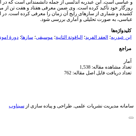
و عباسی است. ابن عبدربه اندلسی از جمله دانشمندانی است که در ای
روزگار خود تأکید کرده است. وی ضمن معرفی هفتاد و هفت تن از موسیق
کشیده و شماری از سازهای رایج آن زمان را معرفی کرده است. در این
عباسی، به صورت تحلیلی و آماری بررسی شود.
کلیدواژه‌ها
ابن عبدربه
؛
العقد الفرید
؛
الیاقوتة الثانیة
؛
موسیقی
؛
سازها
؛
دورۀ امو
مراجع
آمار
تعداد مشاهده مقاله: 1,538
تعداد دریافت فایل اصل مقاله: 762
سامانه مدیریت نشریات علمی.
طراحی و پیاده سازی از
سیناوب