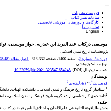
فهرست نشریات
سامانه نشر کتاب
کارگاه‌ها و دوره‌های آموزشی تخصصی
تماس با ما
English
موسیقی درکتاب عقد الفرید ابن عبدربه: جواز موسیقی، نوازن
پژوهشنامه تاریخ تمدن اسلامی
دوره 54، شماره 2
، اسفند 1400
، صفحه
313-332
اصل مقاله (
8.48 K
نوع مقاله: پژوهشی
شناسه دیجیتال (DOI):
10.22059/jhic.2021.323547.654246
نویسندگان
2
1
*
فریبا پات
؛
زهرا حبیبی
1
استادیار گروه تاریخ فرهنگ و تمدن اسلامی، دانشکده الهیات، دانشگاه
2
دانشجوی کارشناسی ارشد گروه تاریخ فرهنگ و تمدن اسلامی، دانشکده
چکیده
بخش «الیاقوتة ‌الثانیة فی علم‌الالحان و اختلاف‌الناس فیه» در کتاب
ال