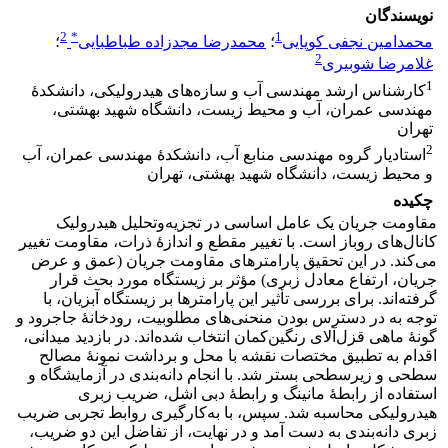
نویسندگان
2
*
1
محمدامین نجفی کوپایی
؛
محمدرضا مجدزاده طباطبایی
؛
2
غلامرضا شوبیری
1
کارشناس ارشد مهندسی آب و سازه‌های هیدرولیکی، دانشکدۀ
مهندسی عمران، آب و محیط زیست، دانشگاه شهید بهشتی،
تهران
2
استادیار گروه مهندسی منابع آب، دانشکدۀ مهندسی عمران، آب
و محیط زیست، دانشگاه شهید بهشتی، تهران
چکیده
مقاومت جریان یک عامل اساسی در تجزیه‌و‌تحلیل هیدرولیک
کانال‌های روباز است. با تغییر مقطع و اندازۀ ذرات، مقاومت تغییر
می‌کند. در این تحقیق پارامترهای مقاومت جریان (عمق و عرض
جریان، ارتفاع معادل زبری) مؤثر بر زیستگاه مورد بحث قرار
گرفته‌اند. برای بررسی تأثیر این پارامترها بر زیستگاه آبزیان، با
توجه به در دسترس بودن منحنی‌های مطلوبیت، رودخانۀ جاجرود و
گونۀ ماهی قزل‌آلای رنگین‌کمان انتخاب شده‌اند. در بازدید میدانی،
اقدام به تطبیق مختصات نقشه با محل و برداشت نمونۀ مصالح
سطحی و زیرسطحی بستر شد. با انجام دانه‌بندی در آزمایشگاه و
استفاده از رابطۀ مانینگ و رابطۀ دبی اشل، ضریب زبری
هیدرولیکی محاسبه شد. سپس، با به‌کارگیری روابط تجربی ضریب
زبری دانه‌بندی به دست آمد و در نهایت، از تفاضل این دو ضریب،