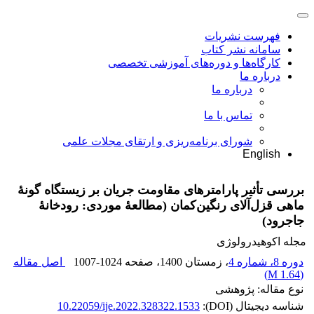
فهرست نشریات
سامانه نشر کتاب
کارگاه‌ها و دوره‌های آموزشی تخصصی
درباره ما
درباره ما
تماس با ما
شورای برنامه‌ریزی و ارتقای مجلات علمی
English
بررسی تأثیر پارامتر‌های مقاومت جریان بر زیستگاه گونۀ
ماهی قزل‌آلای رنگین‌کمان (مطالعۀ موردی: رودخانۀ
جاجرود)
مجله اکوهیدرولوژی
دوره 8، شماره 4
، زمستان 1400
، صفحه
1007-1024
اصل مقاله
)
1.64 M
(
نوع مقاله: پژوهشی
شناسه دیجیتال (DOI):
10.22059/ije.2022.328322.1533