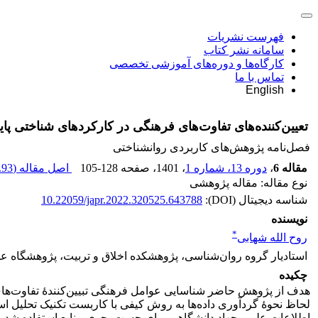
فهرست نشریات
سامانه نشر کتاب
کارگاه‌ها و دوره‌های آموزشی تخصصی
تماس با ما
English
تعیین‌کننده‌های تفاوت‌های فرهنگی در کارکردهای شناختی پا
فصل‌نامه پژوهش‌های کاربردی روانشناختی
مقاله 6
،
دوره 13، شماره 1
، 1401
، صفحه
105-128
اصل مقاله (
93 K
نوع مقاله: مقاله پژوهشی
شناسه دیجیتال (DOI):
10.22059/japr.2022.320525.643788
نویسنده
*
روح الله شهابی
استادیار گروه روان‌شناسی، پژوهشکده اخلاق و تربیت، پژوهشگاه عل
چکیده
هدف از پژوهش حاضر شناسایی عوامل فرهنگی تبیین‌کنندۀ تفاوت‌های 
لحاظ نحوۀ گردآوری داده‌ها به روش کیفی با کاربست تکنیک تحلیل اسنا