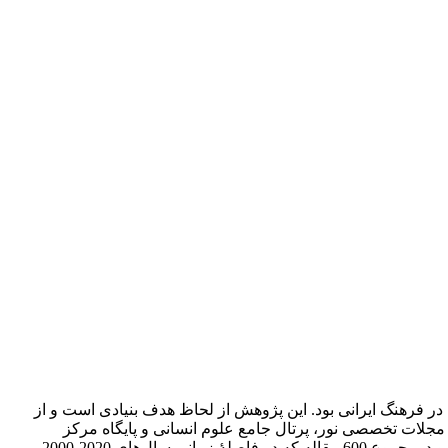
ر فرهنگ ایرانی بود. این پژوهش از لحاظ هدف بنیادی است و از
اه مجلات تخصصی نور، پرتال جامع علوم انسانی و پایگاه مرکز
اطلاعات علمی جهاد دانشگاهی برای جست‌وجوی منابع استفاده شد. پس از جست‌وجوی کلیدواژه‌ها، 100 مقاله نخست هریک از این پایگاه‌ها و درمجموع 600 مقاله که در فاصلۀ زمانی سال‌های 2020-2000