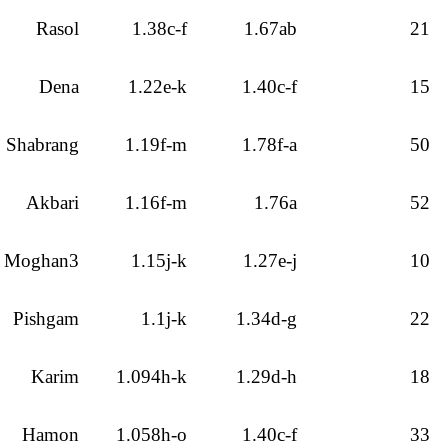
Rasol
1.38c-f
1.67ab
21
Dena
1.22e-k
1.40c-f
15
Shabrang
1.19f-m
1.78f-a
50
Akbari
1.16f-m
1.76a
52
Moghan3
1.15j-k
1.27e-j
10
Pishgam
1.1j-k
1.34d-g
22
Karim
1.094h-k
1.29d-h
18
Hamon
1.058h-o
1.40c-f
33