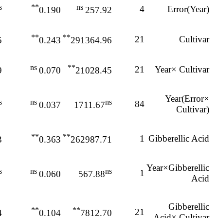
s
**
ns
4
Error(Year)
0.190
257.92
**
**
21
Cultivar
5
0.243
291364.96
ns
**
21
Year× Cultivar
9
0.070
21028.45
Year(Error×
s
ns
ns
84
0.037
1711.67
Cultivar)
**
**
1
Gibberellic Acid
3
0.363
262987.71
Year×Gibberellic
s
ns
ns
1
0.060
567.88
Acid
Gibberellic
**
**
21
4
0.104
7812.70
Acid× Cultivar