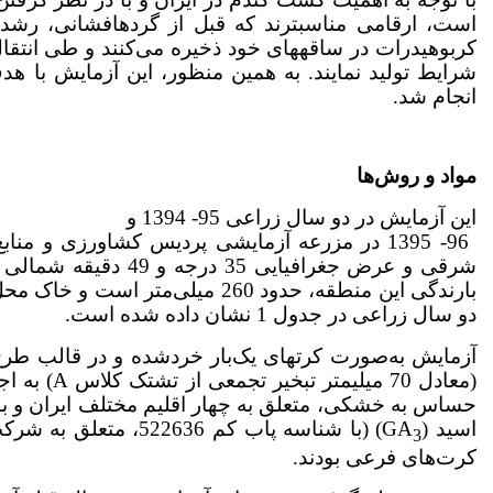
است، ارقامی مناسب­ترند که قبل از گرده­افشانی، ر
کربوهیدرات در ساقه­های خود ذخیره می‌کنند و طی انتقال مج
شرایط تولید نمایند. به همین منظور، این آزمایش با هد
انجام شد.
مواد
و
روش‌ها
این آزمایش در دو سال زراعی 95- 1394 و
بارندگی این منطقه، حدود 260 میل
دو سال زراعی در جدول 1 نشان داده ­شده است.
آزمایش به‌صورت کرت­های یک‌بار خرد­شده و در قالب طرح
حساس به خشکی، متعلق به چهار اقلیم مختلف ایران و با 
اسید ­(GA
3
کرت‌های فرعی بودند.