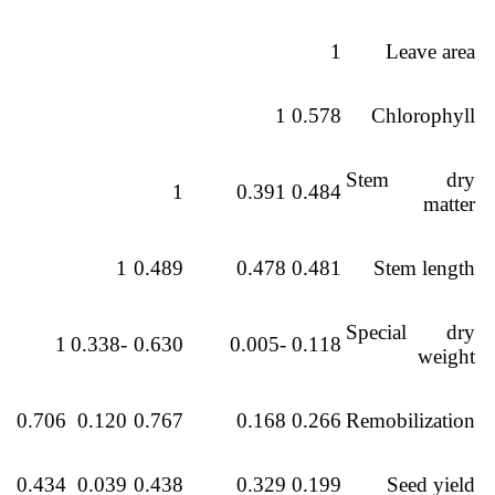
1
Leave area
1
0.578
Chlorophyll
Stem dry
1
0.391
0.484
matter
1
0.489
0.478
0.481
Stem length
Special dry
1
-0.338
0.630
-0.005
0.118
weight
1
0.706
0.120
0.767
0.168
0.266
Remobilization
8
0.434
0.039
0.438
0.329
0.199
Seed yield