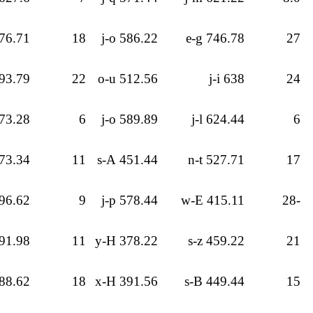
6.71 g-i
18
586.22 j-o
746.78 e-g
27
3.79 f-i
22
512.56 o-u
638 j-i
24
3.28 j-q
6
589.89 j-o
624.44 j-l
6
3.34 j-q
11
451.44 s-A
527.71 n-t
17
6.62 p-v
9
578.44 j-p
415.11 w-E
-28
1.98 p-v
11
378.22 y-H
459.22 s-z
21
8.62 q-w
18
391.56 x-H
449.44 s-B
15