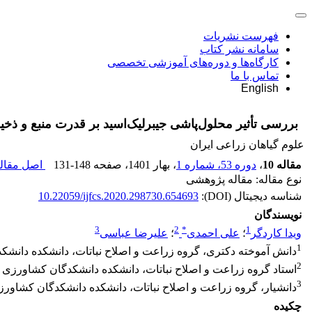
فهرست نشریات
سامانه نشر کتاب
کارگاه‌ها و دوره‌های آموزشی تخصصی
تماس با ما
English
بررسی تأثیر محلول‌پاشی جیبرلیک‌اسید بر قدرت منبع و ذخی
علوم گیاهان زراعی ایران
مقاله 10
،
دوره 53، شماره 1
، بهار 1401
، صفحه
131-148
اصل مقاله
نوع مقاله: مقاله پژوهشی
شناسه دیجیتال (DOI):
10.22059/ijfcs.2020.298730.654693
نویسندگان
3
2
*
1
ویدا کاردگر
؛
علی احمدی
؛
علیرضا عباسی
1
دانش آموخته دکتری، گروه زراعت و اصلاح نباتات، دانشکده دانشک
2
استاد گروه زراعت و اصلاح نباتات، دانشکده دانشکدگان کشاورزی و
3
دانشیار، گروه زراعت و اصلاح نباتات، دانشکده دانشکدگان کشاورز
چکیده