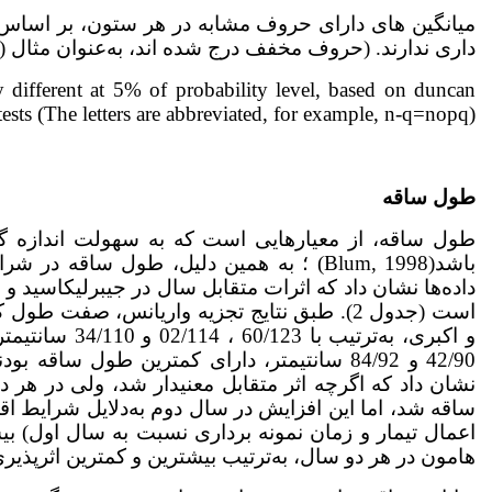
میانگین های دارای حروف مشابه در هر ستون، بر اساس 
داری ندارند. (حروف مخفف درج شده اند، به‌عنوان مثال (n-q=nopq).
y different at 5% of probability level, based on duncan
tests (The letters are abbreviated, for example, n-q=nopq)
طول ساقه
طول ساقه، از معیارهایی است که به سهولت اندازه گی
باشد(Blum, 1998) ؛ به همین دلیل، طول ساق
داده‌ها نشان داد که اثرات متقابل سال در
جیبرلیک­اسید و 
42/90 و 84/92 سانتیمتر، دارای کمترین طول ساقه بودند (جدول 6). در بررسی اثر متقابل سال
نشان داد که اگرچه اثر متقابل معنی­دار شد، ولی در ه
ساقه شد، اما این افزایش در سال دوم به‌دلایل شرایط ا
هامون در هر دو سال، به‌ترتیب بیشترین و کمترین اثرپذیری