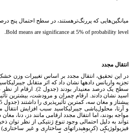
میانگین‌هایی که پررنگ‌ترهستند، در سطح احتمال پنج درصد 
Bold means are significance at 5% of probability level.
انتقال مجدد
در این تحقیق، انتقال مجدد بر اساس تغییرات وزن خشک
تجزیه واریانس داده­ها نشان داد که اثر متقابل جیبرلیک­اس
سطح یک درصد معنی­دار ب
اسید نشان دادند. ارقام چمران و مرودشت، بیشترین تأثیرپ
و آرتا، محلول‌پاشی جیبرلیک­اسید سبب افزایش انتقال م
تواند به دلیل احتمالی وجود تنوع ژنتیکی از نظر توان ذخ
فیزیولوژیکی (کربوهیدراتهای ساختاری و غیر ساختاری) 