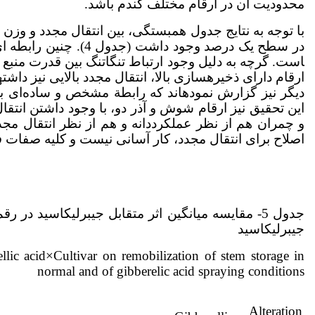
محدودیت آن در ارقام مختلف گندم باشد.
با توجه به نتایج جدول همبستگی، بین انتقال مجدد و 
در سطح یک درصد وجود داشت (جدول 4). چنین رابطه ای توسط Ehdaie
است. گرچه به دلیل وجود ارتباط تنگاتنگ بین قدرت منب
ارقام دارای ذخیره­سازی بالا، انتقال مجدد بالایی نیز داش
دیگر نیز گزارش نموده­اند که رابطة مشخص و ساده‌ای بی
این تحقیق نیز ارقام شوش و آذر ­دو، با وجود داشتن انتقال 
اصلاح برای انتقال مجدد، کار آسانی نیست و کلیه صفات ف
جدول 5- مقایسه میانگین اثر متقابل جیبرلیک­اسید 
جیبرلیک­اسید
llic acid×Cultivar on remobilization of stem storage in
normal and of gibberelic acid spraying conditions
Alteration