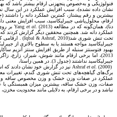
فنولوژیکی و به‌خصوص پنجه­زنی ارقام بیشتر باشد که به­نو
نشان داده نشده)، سبب افزایش عملکرد در این سال ن
ارقام، محلول‌پاشی جیبرلیک­اسید، سبب افزایش معنی دار
دنا)، همان‌گونه که در مطالعه Yang
al
et
. (2013
عملکرد دانه شد. همچنین محققین دیگر گزارش کردند که کار
تحت تنش شوری شد(10
جیبرلیک­اسید مواجه هستند یا به سطوح بالاتری از جیبرلیک­
بهبود فتوسنتز سنبله از طریق افزایش سنتز آنزیم ساکارز 
2013)، اما برخی ارقام مانند شوش، شیراز، زارع، ز
جیبرلیک­اسید نداشتند (جدول 3). در همین راستا،
et al
Ashraf
برگ‌های گیاهچه­‌های تحت تنش شوری گندم، تغییرات معنی
صفات، وزن خشک ساقه، بیشترین میزان همبستگی با عم
نباشد و در برخی ارقام، به دلایلی مانند محدودیت مخزن، 