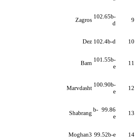
102.65b-
Zagros
9
d
Dez
102.4b-d
10
101.55b-
Bam
11
e
100.90b-
Marvdasht
12
e
99.86 b-
Shabrang
13
e
Moghan3
99.52b-e
14