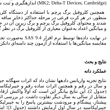
(MK2; Delta-T Devices, Cambridge) اندازه­گیری و ثبت شد
شدند و محتوای کلروفیل برگ پرچم و برگ زیرین آن در حدا
و میانگین اعداد به‌عنوان معیاری از کلروفیل برگ در نظر گ
در نهایت داده‌ها تو
ﻣﻘﺎﻳﺴﻪ میانگین‌ها ﺑﺎ ﺍﺳﺘﻔﺎﺩﻩ ﺍﺯ ﺁﺯﻣﻮﻥ ﭼﻨﺪ ﺩﺍﻣﻨﻪﺍﻱ ﺩﺍﻧ
نتایج و بحث
عملکرد دانه
نتایج تجزیه واریانس داده­ها نشان داد که اثرات سه­گانه ج
و سال در رقم و همچنین اثرات ساده رقم و جیبرلیک­اسی
(جدول 2). این نتایج بیانگر این است که اولاً واکنش 
متقابل از سالی به سال دیگر تفاوت داشت. در بررسی اثرا
پیشتاز، پیشگام و مرودشت بیشترین پاسخ را به جیبرلیک­ا
جیبرلیک­