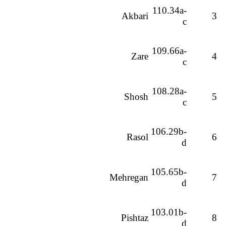
110.34a-
Akbari
3
c
109.66a-
Zare
4
c
108.28a-
Shosh
5
c
106.29b-
Rasol
6
d
105.65b-
Mehregan
7
d
103.01b-
Pishtaz
8
d