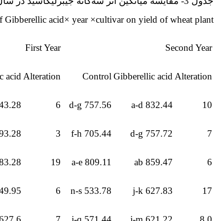
جدول 3- مقایسه میانگین اثر سه‌گانه جیبرلیک­اسید در سال در رقم بر صفت عملکرد دانه (گرم در متر مربع) در گیاه گندم
 Gibberellic acid× year ×cultivar on yield of wheat plant
First Year
Second Year
c acid
Alteration
Control
Gibberellic acid
Alteration
3.28 a-c
6
757.56 d-g
832.44 a-d
10
3.28 b-e
3
705.44 f-h
757.72 d-g
7
83.28 a
19
809.11 a-e
859.47 ab
6
9.95 j-i
6
533.78 n-s
627.83 j-k
17
627.6 j-k
7
571.44 j-q
621.22 j-m
8.0