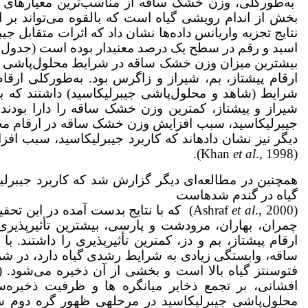
به‌طورکلی، وزن خشک ساقه از مناسب‌ترین معیارهای ذخ
بخش از اندام رویشی گیاه است که بالقوه می‌تواند بر 
نتایج تجزیه واریانس داده‌ها نشان داد که اثرات متقابل ج
بیشترین میزان وزن خشک ساقه در شرایط محلول‌پاشی جیب
ارقام پیشتاز، بم، شیراز و زاگرس بود. به‌طورکلی ار
شرایط (شاهد و محلول‌پاشی جیبرلیک­اسید) داشتند که بیا
جیبرلیک­اسید، سبب افزایش وزن خشک ساقه در ارقام مخت
دیگر نیز نشان داده­اند که کاربرد جیبرلیک­اسید، س
et al
., 1998).
(Khan
همچنین در مطالعه‌ای دیگر گزارش شد که کاربرد جیبرلی
گیاه در گندم شده­است
et al
(Ashraf
چمران، بهاران، مرودشت و پارسی، بیشترین تأثیر­پذیر
ارقام پیشتاز، بم و دز، کمترین تأثیر­پذیری را داشتند. ب
ساقه، وابستگی زیادی به شرایط رشدی گیاه دارد، در ش
افشانی، بر تجمع ذخایر میانگره ها و ظرفیت ذخیره‌
محلول‌پاشی جیبرلیک­اسید در مرحله­ی ظهور گره دوم س