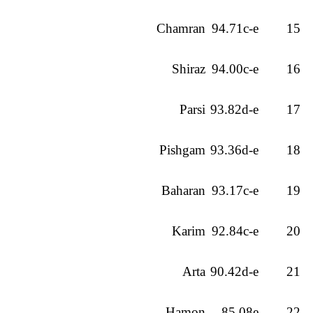
Chamran
94.71c-e
15
Shiraz
94.00c-e
16
Parsi
93.82d-e
17
Pishgam
93.36d-e
18
Baharan
93.17c-e
19
Karim
92.84c-e
20
Arta
90.42d-e
21
Hamon
85.08e
22