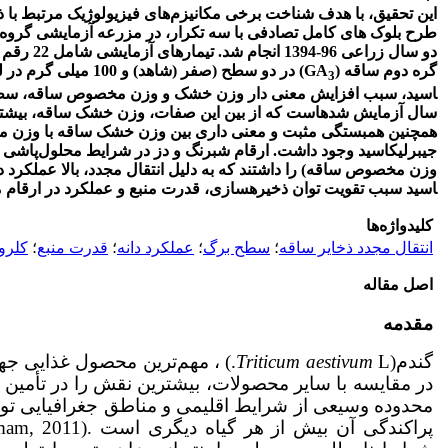
این تحقیق، با هدف شناخت برخی مکانیزم‌های فیزیولوژیک مرتبط با 
طرح بلوک های کامل تصادفی با
سه تکرار، در مزرعه آزمایشی گروه 
دو سال زر
گره دوم ساقه
(GA
)
در دو
سطح (صفر (شاهد) و 0
3
اسید، سبب افزایش معنی دار وزن خشک و وزن مخصوص ساقه، سطح بر
سال آزمایش شده­است که از بین این صفات، وزن خشک ساقه، بیشترین 
همچنین همبستگی مثبت و معنی داری بین وزن خشک ساقه با وزن مخ
جیبرلیک­اسید وجود داشت. ارقام شبرنگ و دز در شرایط محلول‌پاشی 
وزن مخصوص ساقه) را داشتند که به دلیل انتقال مجدد، بالا عملکرد دانه 
اسید
سبب تقویت توان ذخیره­سازی، قدرت منبع و عملکرد در ارقام 
کلیدواژه‌ها
انتقال مجدد ذخایر ساقه
؛
سطح برگ
؛
عملکرد دانه
؛
قدرت منبع
؛
کلرو
اصل مقاله
مقدمه
گندم(
Triticum aestivum
L.) ، مهم‌ترین محصول غذایی 
در مقایسه با سایر محصولات، بیشترین نقش را در تأمین امنیت
محدوده وسیعی از شرایط اقلیمی و مناطق جغرافیایی تولید 