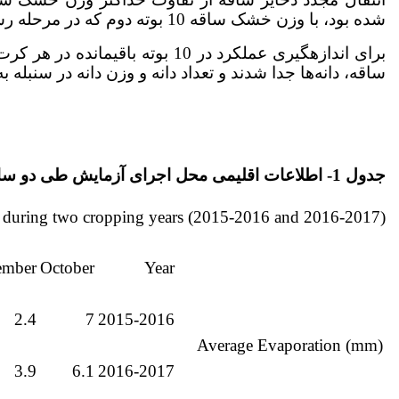
شده ­بود، با وزن خشک ساقه 10 بوته دوم که در مرحله رسیدگی برداشت شدند، محاسبه شد.
برای اندازه­گیری عملکرد در 10 ب
ساقه، دانه‌ها جدا شدند و تعداد دانه و وزن دانه در سنبله
جدول 1- اطلاعات اقلیمی محل اجرای آزمایش طی دو سال زراعی (1395ـ1394 و 1396ـ 1395)
ite during two cropping years (2015-2016 and 2016-2017)
ember
October
Year
2.4
7
2015-2016
Average Evaporation (mm)
3.9
6.1
2016-2017