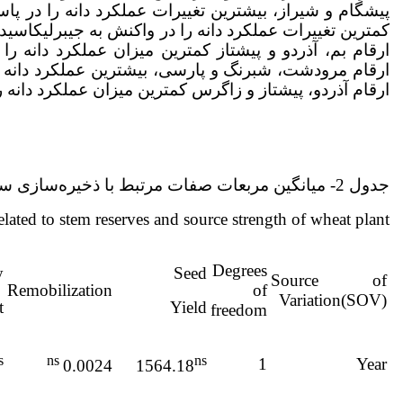
پیشگام و شیراز، بیشترین تغییرات عملکرد دانه را در پاسخ
کمترین تغییرات عملکرد دانه را در واکنش به جیبرلیک­اسید
ارقام بم، آذردو و پیشتاز کمترین میزان عملکرد دانه را
ارقام مرودشت، شبرنگ و پارسی، بیشترین عملکرد دانه ر
ارقام آذردو، پیشتاز و زاگرس کمترین میزان عملکرد دانه را 
جدول 2- میانگین مربعات صفات مرتبط با ذخیره‌سازی ساقه و قدرت منبع در گیاه گندم
elated to stem reserves and source strength of wheat plant
Degrees
y
Seed
Source of
Remobilization
of
Variation(SOV)
t
Yield
freedom
s
ns
ns
1
Year
0.0024
1564.18