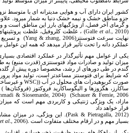
شرایط نامطلوب محیطی، پایین­تر از میزان متوسط تولید جهانی می­ب
جزو مناطق خشک و نیمه خشک دنیا به شمار می­رود. عل
و گرمای آخر فصل، از ویژگی­های بارز این مناطق است و و
(Galle
., 2010) ، غلظت کلروفیل، غلظت پروتئین­های محلول برگ­ها (Rodriguez
et al
نهایت سرعت فتوسنتز(Yang & zhang, 2006) و تسریع پیری برگ‌ها(Martinez
عملکرد دانه را تحت تأثیر قرار می­دهد که همه این عوامل
یکی از عوامل مهم تأثیرگذار در عملکرد اقتصادی بسیاری ا
میزان تولید و صادرات مواد فتوسنتزی (قدرت منبع) به ط
گندم در طی دوره­ای از رشد، مخصوصاً دوره پیش از گلدهی
که شرایط برای فتوسنتز مساعد­تر است، تولید مواد پرورده
صورت کربوهیدرات 
ساکارز، هگزوزها و الیگوساکارید فروکتوز (فروکتان‌ها ) هس
مازاد، یک ویژگی ژنتیکی و کاربردی مهم است که میزان انت
قرار خواهد ­داد
(Pask & Pietragalla, 2012). این وی
بسیار مهم و در ارقام مختلف متفاوت است .(Ehdaie
., 2006)
et al
یکی از راهکارهای بهبود ظرفیت ذخیره­سازی، افزایش ق