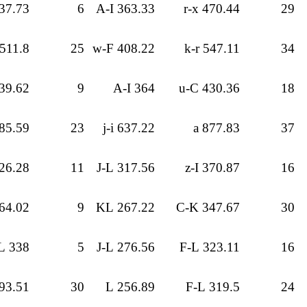
7.73 u-A
6
363.33 A-I
470.44 r-x
29
511.8 o-t
25
408.22 w-F
547.11 k-r
34
9.62 t-B
9
364 A-I
430.36 u-C
18
5.59 q-w
23
637.22 j-i
877.83 a
37
6.28 w-D
11
317.56 J-L
370.87 z-I
16
4.02 A-I
9
267.22 KL
347.67 C-K
30
338 D-L
5
276.56 J-L
323.11 F-L
16
3.51 x-G
30
256.89 L
319.5 F-L
24