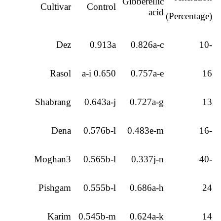
Gibberellic
Cultivar
Control
acid
(Percentage)
Dez
0.913a
0.826a-c
-10
Rasol
0.650 a-i
0.757a-e
16
Shabrang
0.643a-j
0.727a-g
13
Dena
0.576b-l
0.483e-m
-16
Moghan3
0.565b-l
0.337j-n
-40
Pishgam
0.555b-l
0.686a-h
24
Karim
0.545b-m
0.624a-k
14