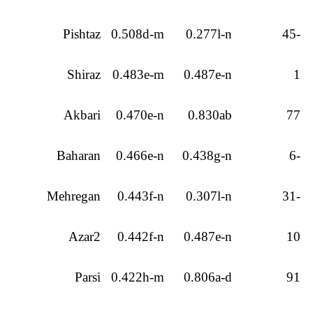
Pishtaz
0.508d-m
0.277l-n
-45
Shiraz
0.483e-m
0.487e-n
1
Akbari
0.470e-n
0.830ab
77
Baharan
0.466e-n
0.438g-n
-6
Mehregan
0.443f-n
0.307l-n
-31
Azar2
0.442f-n
0.487e-n
10
Parsi
0.422h-m
0.806a-d
91