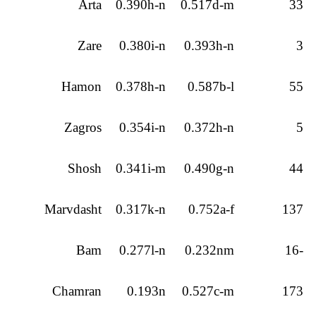
Arta
0.390h-n
0.517d-m
33
Zare
0.380i-n
0.393h-n
3
Hamon
0.378h-n
0.587b-l
55
Zagros
0.354i-n
0.372h-n
5
Shosh
0.341i-m
0.490g-n
44
Marvdasht
0.317k-n
0.752a-f
137
Bam
0.277l-n
0.232nm
-16
Chamran
0.193n
0.527c-m
173