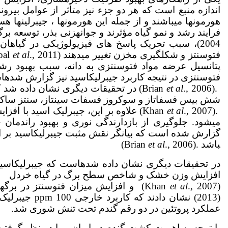
اندازه منبع است که هر دو جزء نیز متأثر از عوامل بیرون
فرایند رشد و نمو گیاه مؤثرند و جوانه­زنی بذر، توسعه برگ­ها
2004)، سبب تحریک پاسخ های فیزیولوژیکی در گیاها
فتوسنتز و شکل­گیری مخزن تغییر می­دهند (Igbal
et al
پتانسیل عرضه مواد فتوسنتزی به دانه، سبب بهبود رشد دانه
فتوسنتزی در نتیجه کاربرد جیبرلیک­اسید نیز گزارش شده­
.(Brian
et al
., 2006) در تحقیقات دیگری نشان داده 
شش بیس فسفاتاز و سوکروز فسفات سینتاز، سنتز ساکارز را
.(Khan
et al
., 2007) علاوه ­بر این، جیبرلیک ­اسید
می­شود. جلوگیری از بازدارندگی نوری و بهبود راندمان 
گزارش شده است که بیانگر نقش مثبت جیبرلیک­اسید بر افز
باشد .(Brian
., 2006)
et al
افزایش وزن خشک و شاخص سطح برگ در گیاه خردل
(Khan
., 2007) و افزایش میزان فتوسنتز در برگ­های گندم(Ashraf
et al
(2013) نشان د
عملکرد پروتئین در دو رقم گندم تحت تنش شوری شد.
با توجه به اهمیت کشت گندم در ایران و با در نظر گرفت