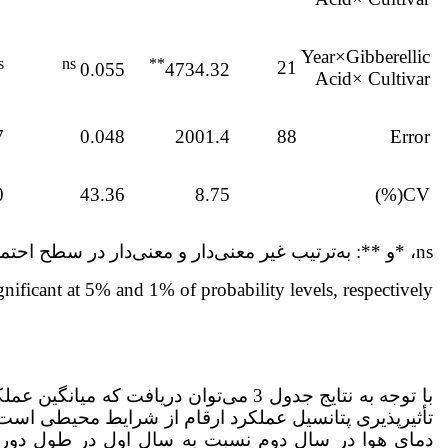
Year×Gibberellic
s
ns
**
21
0.055
4734.32
Acid× Cultivar
7
0.048
2001.4
88
Error
0
43.36
8.75
CV(%)
ns، *و **: به‌ترتیب غیر معنی‌دار و معنی‌دار در سطح احتمال پنج و یک درصد.
gnificant at 5% and 1% of probability levels, respectively.
با توجه به نتایج جدول 3 می‌توان دریافت ک
تأثیرپذیری پتانسیل عملکرد ارقام از شرایط محیطی است،
دمای هوا در سال دوم نسبت به سال اول در طول دوره