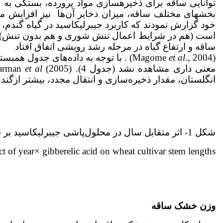
توانایی ساقه برای ذخیره­سازی مواد پرورده، بستگی به
بخش­های مختلف ساقه، میزان ذخایر آن‌ها نیز افزایش می­یابد .
خود گزارش نمودند که کاربرد جیبرلیک­اسید در گیاه گندم
است (هم در شرایط اعمال تنش شوری و هم بدون تنش)،
ساقه و ارتفاع گیاه در مرحله رشد رویشی اتفاق افتاد
(Magome
et al
., 2004) . با توجه به داده‌های جدول
معنی داری مشاهده نشد (جدول 4). Shearman
al
et
انگلستان، مقدار ذخیره‌سازی و انتقال مجدد، بیشتر ازگندم
شکل 1- اثر متقابل سال در محلول‌پاشی جیبرلیک­اسید بر طول ساقه ارقام گندم
ct of year× gibberelic acid on wheat cultivar stem lengths.
وزن خشک ساقه