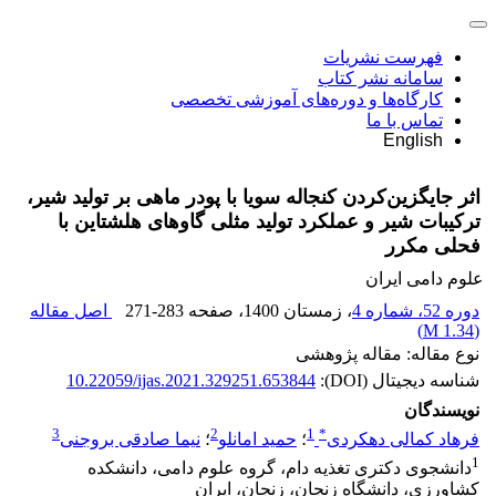
فهرست نشریات
سامانه نشر کتاب
کارگاه‌ها و دوره‌های آموزشی تخصصی
تماس با ما
English
اثر جایگزین‌کردن کنجاله سویا با پودر ماهی بر تولید شیر،
ترکیبات شیر و عملکرد تولید مثلی گاوهای ‏هلشتاین با
فحلی مکرر
علوم دامی ایران
دوره 52، شماره 4
، زمستان 1400
، صفحه
271-283
اصل مقاله
)
1.34 M
(
نوع مقاله: مقاله پژوهشی
شناسه دیجیتال (DOI):
10.22059/ijas.2021.329251.653844
نویسندگان
3
2
1
*
فرهاد کمالی دهکردی
؛
حمید امانلو
؛
نیما صادقی بروجنی
1
دانشجوی دکتری تغذیه دام، گروه علوم دامی، دانشکده
کشاورزی، دانشگاه زنجان، زنجان، ایران