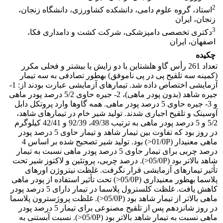
2
استاد، گروه علوم دامی، دانشکده کشاورزی، دانشگاه زنجان،
زنجان، ایران
3
دکتری تخصصی دامپزشکی، شرکت کشت و دامداری فکا،
اصفهان، ایران
چکیده
تعداد 261 رأس گاو هلشتاین با دو زایش یا بیشتر و فحلی مکرر
(کمینه سه تلقیح پی در پی ناموفق) به­طور تصادفی به سه تیمار
آزمایشی اختصاص داده شد. تیمارهای آزمایشی عبارت بودند از: 1-
جیره شاهد (بدون پودر ماهی)، 2- جیره حاوی 5/2 درصد پودر ماهی
و 3- جیره حاوی 5 درصد پودر ماهی. همه­ گاوها وارد پروتکل دابل
آوسینک و تلقیح اجباری شدند. تولید شیر خام در تیمارهای شاهد،
5/2 و 5 درصد پودر ماهی به ترتیب 49/38، 92/39 و 42/41 کیلوگرم
در روز بود که تفاوت بین تیمار شاهد و تیمار حاوی 5 درصد پودر
ماهی معنی­دار (01/0P<) بود. تولید شیر تصحیح شده بر اساس 4
درصد چربی برای تیمار حاوی 5 درصد پودر ماهی نسبت به تیمار
شاهد بالاتر بود (05/0P<). درصد چربی، پروتئین و لاکتوز شیر تحت
تأثیر تیمارهای آزمایشی قرار نگرفت. غلظت نیتروژن اوره­ای
پلاسما به­طور معنی­داری (05/0P<) تحت تأثیر استفاده از پودر ماهی
کاهش یافت. غلظت کلسترول پلاسما در تیمار دارای 5 درصد پودر
ماهی بالاتر از تیمار شاهد بود (05/0P<). غلظت پروژسترون پلاسما
در روز شانزدهم پس از تلقیح مصنوعی برای تیمار 5 درصد پودر
ماهی نسبت به تیمار شاهد بالاتر بود (05/0P<). نسبت آبستنی به