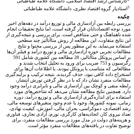
کارشناس ارشد اقتصاد اسلامی، دانشگاه علامه طباطبائی
3
استادیار گروه اقتصاد نظری، دانشگاه علامه طباطبائی
چکیده
بررسی رابطه بین آزادسازی مالی و توزیع درآمد در دهه‌های اخیر
مورد توجه اقتصاددانان قرار گرفته است، اما نتایج تحقیقات انجام
شده ناهماهنگ و حتی متناقض است. برای بررسی و نتیجه‌گیری از
این نتایج متفاوت، این مطالعه از روش متاآنالیز چند سطحی
استفاده می‌نماید. به این منظور پس از بررسی محتوا و نتایج
مطالعات تجربی حوزه آزادسازی مالی و توزیع درآمد و فیلتر آن‌ها
بر اساس پروتکل متاآنالیز، 28 مطالعه بین کشوری شامل 591
رگرسیون و 753 ضریب برای ورود به تحلیل انتخاب شدند و
مطالعاتی که متناسب با پروتکل نبودند، یا اطلاعات آن‌ها برای
استخراج داده کافی نبود، حذف گردیدند. نتیجه ترکیب و برآیندگیری
مطالعات منفرد نشان داد که با در نظر گرفتن تورش انتشار،
رابطه منفی و کوچک بین آزادسازی مالی و نابرابری درآمد وجود
دارد. همچنین نتایج مطالعه نشان می‌دهد که شاخص‌های مورد
استفاده برای اندازه‌گیری آزادسازی مالی و توزیع درآمد، دوره
زمانی، نمونه کشورها، وجود یا عدم وجود متغیرهای توسعه مالی،
رشد اقتصادی، دموکراسی، بحران مالی، آموزش، کیفیت نهادی،
تعداد نیروی کار، اتحادیه‌های کارگری، تورم، آزادی تجاری، فناوری
و هزینه‌های دولت در مدل مورد بررسی مطالعات منفرد، برای
توضیح تفاوت در یافته‌های مطالعات منفرد مؤثر است.