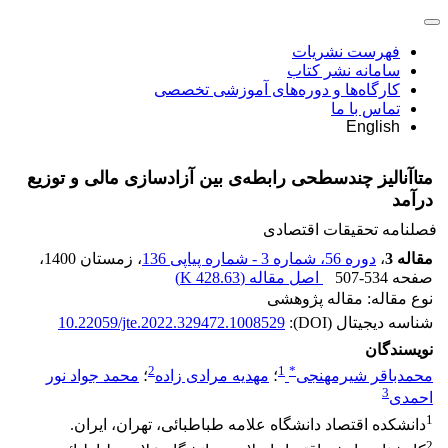
فهرست نشریات
سامانه نشر کتاب
کارگاه‌ها و دوره‌های آموزشی تخصصی
تماس با ما
English
متاآنالیز چندسطحی رابطه‌ی بین آزادسازی مالی و توزیع
درآمد
فصلنامه تحقیقات اقتصادی
مقاله 3
،
دوره 56، شماره 3 - شماره پیاپی 136
، زمستان 1400
،
صفحه
507-534
اصل مقاله (
428.63 K
)
نوع مقاله: مقاله پژوهشی
شناسه دیجیتال (DOI):
10.22059/jte.2022.329472.1008529
نویسندگان
2
1
*
محمدباقر شیرمهنجی
؛
مهدیه مرادی زاده
؛
محمد جواد نور
3
احمدی
1
دانشکده اقتصاد دانشگاه علامه طباطبائی، تهران، ایران.
2