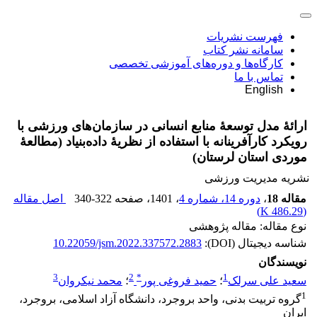
فهرست نشریات
سامانه نشر کتاب
کارگاه‌ها و دوره‌های آموزشی تخصصی
تماس با ما
English
ارائۀ مدل توسعۀ منابع انسانی در سازمان‌های ورزشی با
رویکرد کارآفرینانه با استفاده از نظریۀ داده‌بنیاد (مطالعۀ
موردی استان لرستان)
نشریه مدیریت ورزشی
مقاله 18
،
دوره 14، شماره 4
، 1401
، صفحه
340-322
اصل مقاله
)
486.29 K
(
نوع مقاله: مقاله پژوهشی
شناسه دیجیتال (DOI):
10.22059/jsm.2022.337572.2883
نویسندگان
3
2
*
1
سعید علی سرلک
؛
حمید فروغی پور
؛
محمد نیکروان
1
گروه تربیت بدنی، واحد بروجرد، دانشگاه آزاد اسلامی، بروجرد،
ایران