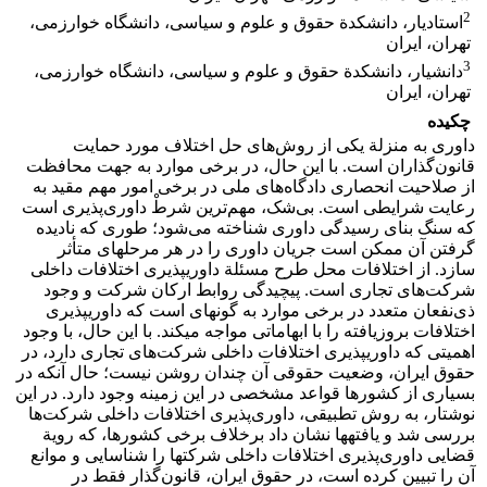
2
استادیار، دانشکدة حقوق و علوم و سیاسی، دانشگاه خوارزمی،
تهران، ایران
3
دانشیار، دانشکدة حقوق و علوم و سیاسی، دانشگاه خوارزمی،
تهران، ایران
چکیده
داوری به منزلة یکی از روش‌های حل اختلاف مورد حمایت
قانون‌گذاران است. با این حال، در برخی موارد به جهت محافظت
از صلاحیت انحصاری دادگاه‌های ملی در برخی امور مهم مقید به
رعایت شرایطی است. بی‌شک، مهم‌ترین شرطْ داوری‌پذیری است
که سنگ بنای رسیدگی داوری شناخته می‌شود؛ طوری که نادیده
گرفتن آن ممکن است جریان داوری را در هر مرحله‏ای متأثر
سازد. از اختلافات محل طرح مسئلة داوری‏پذیری اختلافات داخلی
شرکت‌های تجاری است. پیچیدگی روابط ارکان شرکت و وجود
ذی‌نفعان متعدد در برخی موارد به گونه‏ای است که داوری‏پذیری
اختلافات بروزیافته را با ابهاماتی مواجه می‏کند. با این حال، با وجود
اهمیتی که داوری‎پذیری اختلافات داخلی‌ شرکت‌های تجاری دارد، در
حقوق ایران، وضعیت حقوقی آن چندان روشن نیست؛ حال آنکه در
بسیاری از کشورها قواعد مشخصی در این زمینه وجود دارد. در این
نوشتار، به روش تطبیقی، داوری‌پذیری اختلافات داخلی شرکت‌ها
بررسی شد و یافته‏ها نشان داد برخلاف برخی کشورها، که رویة
قضایی داوری‌پذیری اختلافات داخلی‏ شرکت‏ها را شناسایی و موانع
آن را تبیین کرده است، در حقوق ایران، قانون‌گذار فقط در