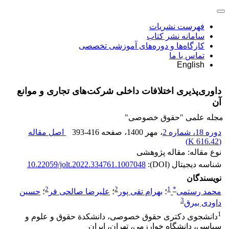
فهرست نشریات
سامانه نشر کتاب
کارگاه‌ها و دوره‌های آموزشی تخصصی
تماس با ما
English
داوری‌پذیری اختلافات داخلی شرکت‌های تجاری و موانع
آن
مجله علمی "حقوق خصوصی"
دوره 18، شماره 2
، مهر 1400
، صفحه
393-416
اصل مقاله
)
616.42 K
(
نوع مقاله: مقاله پژوهشی
شناسه دیجیتال (DOI):
10.22059/jolt.2022.334761.1007048
نویسندگان
2
2
1
*
محمد رستمی
؛
بهرام تقی پور
؛
علیرضا صالحی فر
؛
حسین
3
داودی بیرق
1
دانشجوی دکتری حقوق خصوصی، دانشکدة حقوق و علوم و
سیاسی، دانشگاه خوارزمی، تهران، ایران