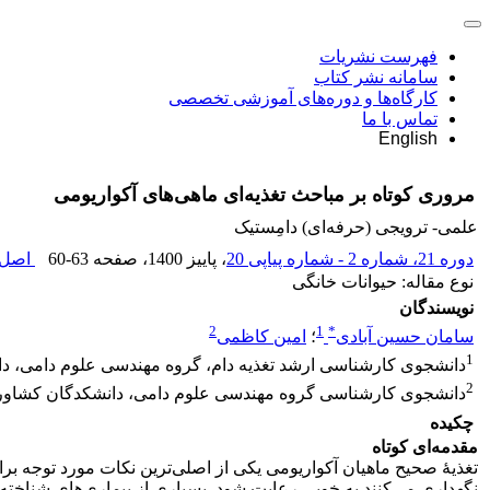
فهرست نشریات
سامانه نشر کتاب
کارگاه‌ها و دوره‌های آموزشی تخصصی
تماس با ما
English
مروری کوتاه بر مباحث تغذیه‌ای ماهی‌های آکواریومی
علمی- ترویجی (حرفه‌ای) دامِستیک
دوره 21، شماره 2 - شماره پیاپی 20
، پاییز 1400
، صفحه
60-63
اصل م
نوع مقاله: حیوانات خانگی
نویسندگان
2
1
*
سامان حسین آبادی
؛
امین کاظمی
1
دانشجوی کارشناسی ارشد تغذیه دام، گروه مهندسی علوم دامی، دان
2
دانشجوی کارشناسی گروه مهندسی علوم دامی، دانشکدگان کشاورزی 
چکیده
مقدمه‌ای کوتاه
تغذیۀ صحیح ماهیان آکواریومی یکی از اصلی‌ترین نکات مورد توجه برای
نگهداری می‌کنند به خوبی رعایت شود. بسیاری از بیماری‌های شناخته شد