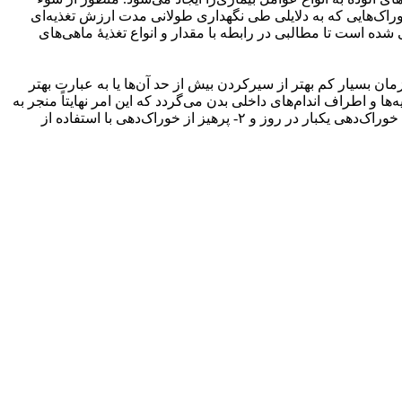
خوراک‌هایی که به دلایلی طی نگهداری طولانی مدت ارزش تغذیه‌ای
یجی (حرفه‌ای) دامِستیک، سعی شده است تا مطالبی در رابطه با مقدار و انواع تغذیۀ ماهی‌های
زمان بسیار کم بهتر از سیرکردن بیش از حد آن‌ها یا به عبارت بهتر
 اطراف اندام­‌های داخلی بدن می­‌گردد که این امر نهایتاً منجر به
اختلال در عملکرد هر یک از ارگان‌­های درگیر می‌شود (عمادی، ۱۳۸۹). در این رابطه یک قانون عمومی وجود دارد که شامل دو اصل است: ١- خوراک‌­دهی یکبار در روز و ۲- پرهیز از خوراک‌­دهی با استفاده از