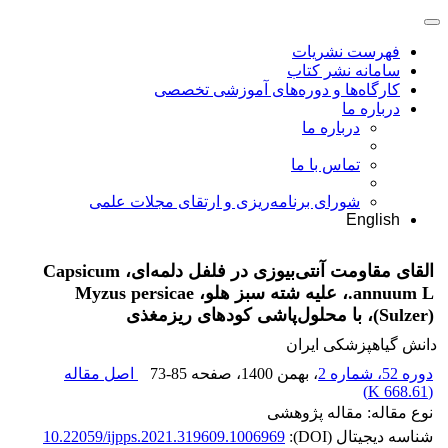
فهرست نشریات
سامانه نشر کتاب
کارگاه‌ها و دوره‌های آموزشی تخصصی
درباره ما
درباره ما
تماس با ما
شورای برنامه‌ریزی و ارتقای مجلات علمی
English
القای مقاومت آنتی‌بیوزی در فلفل دلمه‌ای، Capsicum
annuum L.، علیه شته سبز هلو، Myzus persicae
(Sulzer)، با محلول‌پاشی کودهای ریزمغذی
دانش گیاهپزشکی ایران
دوره 52، شماره 2
، بهمن 1400
، صفحه
73-85
اصل مقاله
)
668.61 K
(
نوع مقاله: مقاله پژوهشی
شناسه دیجیتال (DOI):
10.22059/ijpps.2021.319609.1006969