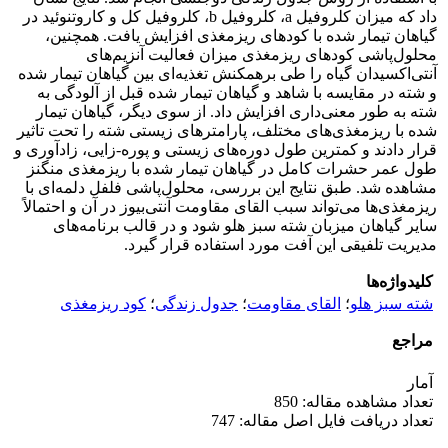
داد که میزان کلروفیل a، کلروفیل b، کلروفیل کل و کاروتنوئید در
گیاهان تیمار شده با کودهای ریزمغذی افزایش یافت. همچنین،
محلول‌پاشی کودهای ریزمغذی میزان فعالیت آنزیم‌های
آنتی‌اکسیدان گیاه را طی برهمکنش تغذیه‌ای بین گیاهان تیمار شده
و شته در مقایسه با شاهد و گیاهان تیمار شده قبل از آلودگی به
شته به طور معنی‌داری افزایش داد. از سوی دیگر، گیاهان تیمار
شده با ریزمغذی‌های مختلف، پارامترهای زیستی شته را تحت تاثیر
قرار دادند و کمترین طول دوره‌های زیستی و پوره-‌زایی، زادآوری و
طول عمر حشرات کامل در گیاهان تیمار شده با ریزمغذی منگنز
مشاهده شد. طبق نتایج این بررسی، محلول‌پاشی فلفل دلمه‌ای با
ریزمغذی‌‌ها می‌‌تواند سبب القای مقاومت آنتی‌‌بیوز در آن و احتمالاً
سایر گیاهان میزبان شته سبز هلو شود و در قالب برنامه‌‌های
مدیریت تلفیقی این آفت مورد استفاده قرار گیرد.
کلیدواژه‌ها
شته سبز هلو
؛
القای مقاومت
؛
جدول زندگی
؛
کود ریزمغذی
مراجع
آمار
تعداد مشاهده مقاله: 850
تعداد دریافت فایل اصل مقاله: 747