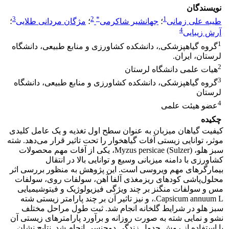
نویسندگان
3
2
*
1
طیبه علی زمانی
؛
جهانشیر شاکرمی
؛
مژگان مردانی طلایی
؛
4
آرش زیبایی
1
گروه گیاهپزشکی,، دانشکده کشاورزی و منابع طبیعی، دانشگاه
لرستان، ایران.
2
هیات علمی دانشگاه لرستان
3
گروه گیاهپزشکی، دانشکده کشاورزی و منابع طبیعی، دانشگاه
لرستان
4
عضو هیئت علمی
چکیده
کیفیت گیاهان میزبان به عنوان سطح اول تغذیه و یک عامل کلیدی
موثر، توانایی زیستی آفات گیاهخوار را تحت تاثیر قرار می‌‎دهد. شته
سبز هلو، Myzus persicae (Sulzer)، یکی از آفات مهم محصولات
کشاورزی با دامنه میزبانی وسیع و توانایی بالا در انتقال
بیمارگر‌‌های مهم ویروسی است. این پژوهش به منظور بررسی اثر
محلول‌‌پاشی کودهای ریزمغذی آلفا آهن، سولفات روی، سولفات
مس و سولفات منگنز بر چند ویژگی فیزیولوژیک و فیتوشیمیایی
Capsicum annuum L.، و نیز تاثیر آن بر چند پارامتر زیستی شته
سبز هلو در شرایط گلخانه انجام شد. ثبت طول مراحل مختلف
نشو و نمایی شته به صورت روزانه و برآورد پارامترهای زیستی آن
با استفاده از روش جدول زندگی دوجنسی انجام شد. نتایج نشان