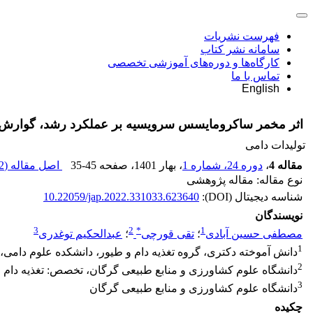
فهرست نشریات
سامانه نشر کتاب
کارگاه‌ها و دوره‌های آموزشی تخصصی
تماس با ما
English
اثر مخمر ساکرومایسس سرویسیه بر عملکرد رشد، گوارش‌پذ
تولیدات دامی
مقاله 4
،
دوره 24، شماره 1
، بهار 1401
، صفحه
35-45
اصل مقاله (
 K
نوع مقاله: مقاله پژوهشی
شناسه دیجیتال (DOI):
10.22059/jap.2022.331033.623640
نویسندگان
3
2
*
1
مصطفی حسین آبادی
؛
تقی قورچی
؛
عبدالحکیم توغدری
1
دانش آموخته دکتری، گروه تغذیه دام و طیور، دانشکده علوم دامی،
2
دانشگاه علوم کشاورزی و منابع طبیعی گرگان، تخصص: تغذیه دام
3
دانشگاه علوم کشاورزی و منابع طبیعی گرگان
چکیده