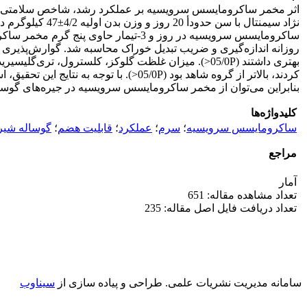
روزانه اندازه‌گیری و ضریب تبدیل خوراک محاسبه شد. گوارش‌پذیری م
بهتری داشتند (05/0P<). میزان غلظت گلوکز، کلسترول
کردند، بالاتر از گروه شاهد بود (05/0P
بنابراین می‌توان از مخمر ساکرومایسس سرویسیه در جیره‌های گوسال
کلیدواژه‌ها
ساکرومایسس سرویسیه
؛
سرم
؛
عملکرد
؛
قابلیت هضم
؛
گوساله شیر
مراجع
آمار
تعداد مشاهده مقاله: 651
تعداد دریافت فایل اصل مقاله: 235
سامانه مدیریت نشریات علمی.
طراحی و پیاده سازی از
سیناوب