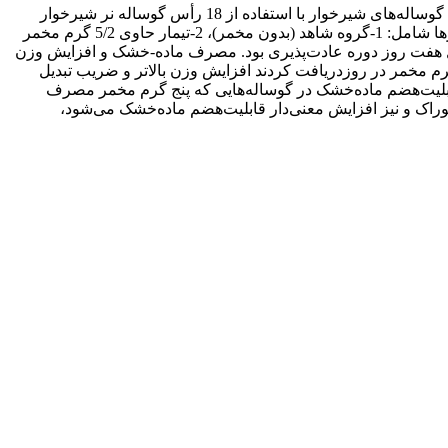
اثر مخمر ساکرومایسس سرویسیه بر عملکرد رشد، شاخص سلامتی، گوارش‌پذیری مواد مغذی، متابولیت‌های سرم و رفتار مصرف خوراک گوساله‌های شیرخوار با استفاده از 18 رأس گوساله نر شیرخوار
نژاد سیمنتال با سن حدودأ 20 روز و وزن بدن اولیه 4/2±47 کیلوگرم در قالب طرح کاملاً تصادفی با سه تیمار و شش تکرار بررسی شد. تیمارها شامل: 1-گروه شاهد (بدون مخمر)، 2-تیمار حاوی 5/2 گرم مخمر
تیمار حاوی پنج گرم مخمر ساکرومایسس سرویسیه در روز بود. طول دوره آزمایشی 60 روز که شامل هفت روز دوره عادت‌پذیری بود. مصرف ماده-خشک و افزایش وزن
رم مخمر در روزدریافت کردند افزایش وزن بالاتر و ضریب تبدیل
نگرفت. قابلیت‌هضم ماده‌خشک در گوساله‌هایی که پنج گرم مخمر مصرف
بود ضریب تبدیل خوراک و نیز افزایش معنی‌دار قابلیت‌هضم ماده‌خشک می‌شود،