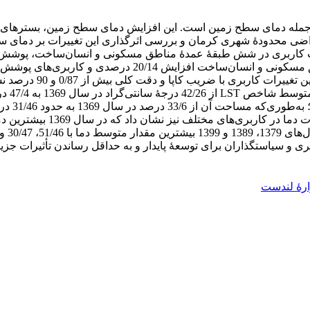
از جمله دمای سطح زمین است. این افزایش دمای سطح زمین، بسترهای
تحقق این هدف، تغییرات کاربری در شش طبقۀ عمدۀ مناطق مسکونی و انسان‌سا
گیاهی بررسی شد. نتایج نشان داد که در دامنۀ زمانی پژوهش، م
پوشش گیاهی نیز به‌ترت
بود، اما در سال 1399 مقدار 
ان شهری و سیاستگذاران برای توسعۀ پایدار و به حداقل رساندن تأثیرا
ارۀ لندست