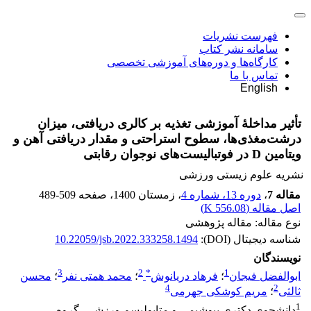
فهرست نشریات
سامانه نشر کتاب
کارگاه‌ها و دوره‌های آموزشی تخصصی
تماس با ما
English
تأثیر مداخلۀ آموزشی تغذیه بر کالری دریافتی، میزان
درشت‌‌مغذی‌ها، سطوح استراحتی و مقدار دریافتی آهن و
ویتامین D در فوتبالیست‌های نوجوان رقابتی
نشریه علوم زیستی ورزشی
مقاله 7
،
دوره 13، شماره 4
، زمستان 1400
، صفحه
489-509
اصل مقاله (
556.08 K
)
نوع مقاله: مقاله پژوهشی
شناسه دیجیتال (DOI):
10.22059/jsb.2022.333258.1494
نویسندگان
3
2
*
1
ابوالفضل فیجان
؛
فرهاد دریانوش
؛
محمد همتی نفر
؛
محسن
4
2
ثالثی
؛
مریم کوشکی جهرمی
1
دانشجوی دکتری بیوشیمی و متابولیسم ورزشی، گروه