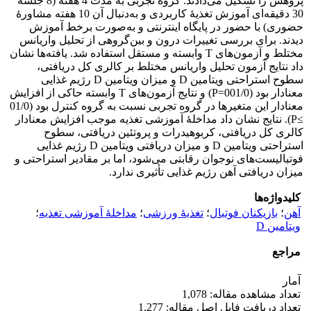
پژوهش را تشکیل می‌دادند. گروه تجربی به مدت 4 هفته (8 جلسه
30 دقیقه‌ای آموزش تغذیۀ کاربردی و به‌دنبال آن 10 هفته مشاورۀ
حضوری) با حضور در پایگاه اینترنتی و به‌صورت برخط آموزش
دیدند. برای بررسی تغییرات درون و بین‌گروهی از تحلیل واریانس
مختلط و آزمون‌های T وابسته و مستقل استفاده شد. یافته‌ها نشان
داد نتایج آزمون تحلیل واریانس مختلط بر کالری کل دریافتی،
سطوح استراحتی ویتامین D و میزان ویتامین D رژیم غذایی
معنادار بود (001/0=P) و نتایج آزمون‌های T وابسته حاکی از افزایش
معنادار این متغیرها در گروه تجربی نسبت به گروه کنترل بود (01/0
≥P). نتایج نشان داد مداخلۀ آموزشی تغذیه موجب افزایش معنادار
کالری کل دریافتی، کربوهیدرات و پروتئین دریافتی، سطوح
استراحتی ویتامین D و میزان دریافتی ویتامین D رژیم غذایی
فوتبالیست‌های نوجوان رقابتی می‌شود، اما بر مقادیر استراحتی و
میزان دریافتی آهن رژیم غذایی تأثیری ندارد.
کلیدواژه‌ها
آهن
؛
بازیکنان فوتبال
؛
تغذیۀ ورزشی
؛
مداخلۀ آموزشی تغذیه
؛
ویتامین D
مراجع
آمار
تعداد مشاهده مقاله: 1,078
تعداد دریافت فایل اصل مقاله: 1,277