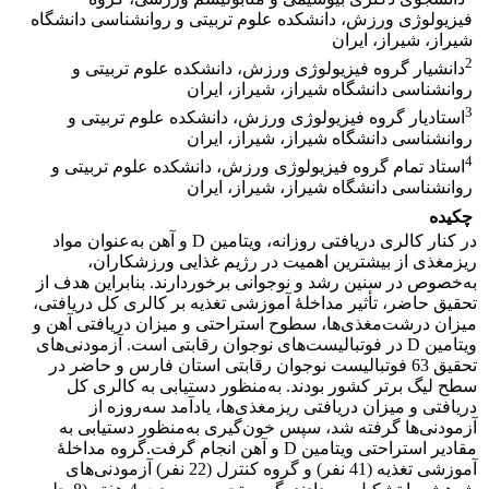
فیزیولوژی ورزش، دانشکده علوم تربیتی و روانشناسی دانشگاه
شیراز، شیراز، ایران
2
دانشیار گروه فیزیولوژی ورزش، دانشکده علوم تربیتی و
روانشناسی دانشگاه شیراز، شیراز، ایران
3
استادیار گروه فیزیولوژی ورزش، دانشکده علوم تربیتی و
روانشناسی دانشگاه شیراز، شیراز، ایران
4
استاد تمام گروه فیزیولوژی ورزش، دانشکده علوم تربیتی و
روانشناسی دانشگاه شیراز، شیراز، ایران
چکیده
در کنار کالری دریافتی روزانه، ویتامین D و آهن به‌عنوان مواد
ریزمغذی از بیشترین اهمیت در رژیم غذایی ورزشکاران،
به‌خصوص در سنین رشد و نوجوانی برخوردارند. بنابراین هدف از
تحقیق حاضر، تأثیر مداخلۀ آموزشی تغذیه بر کالری کل دریافتی،
میزان درشت‌مغذی‌ها، سطوح استراحتی و میزان دریافتی آهن و
ویتامین D در فوتبالیست‌های نوجوان رقابتی است. آزمودنی‌های
تحقیق 63 فوتبالیست نوجوان رقابتی استان فارس و حاضر در
سطح لیگ برتر کشور بودند. به‌منظور دستیابی به کالری کل
دریافتی و میزان دریافتی ریزمغذی‌ها، یادآمد سه‌روزه از
آزمودنی‌ها گرفته شد، سپس خون‌گیری به‌منظور دستیابی به
مقادیر استراحتی ویتامین D و آهن انجام گرفت.گروه مداخلۀ
آموزشی تغذیه (41 نفر) و گروه کنترل (22 نفر) آزمودنی‌های