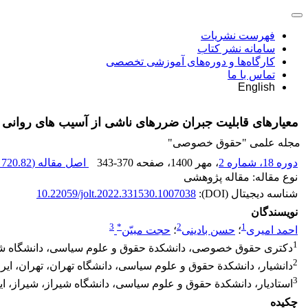
فهرست نشریات
سامانه نشر کتاب
کارگاه‌ها و دوره‌های آموزشی تخصصی
تماس با ما
English
معیارهای قابلیت جبران ضررهای ناشی از آسیب ‏های روانی د
مجله علمی "حقوق خصوصی"
دوره 18، شماره 2
، مهر 1400
، صفحه
343-370
اصل مقاله (
720.82 K
نوع مقاله: مقاله پژوهشی
شناسه دیجیتال (DOI):
10.22059/jolt.2022.331530.1007038
نویسندگان
3
*
2
1
احمد امیری
؛
حسن بادینی
؛
حجت مبیّن
1
دکتری حقوق خصوصی، دانشکدة حقوق و علوم سیاسی، دانشگاه شیرا
2
دانشیار، دانشکدة حقوق و علوم سیاسی، دانشگاه تهران، تهران، ایر
3
استادیار، دانشکدة حقوق و علوم سیاسی، دانشگاه شیراز، شیراز، ای
چکیده