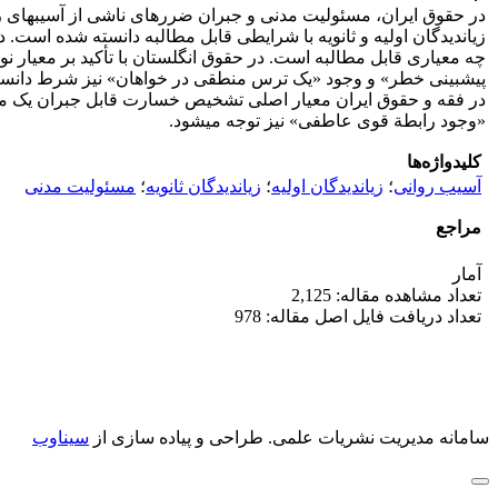
در حقوق ایران، مسئولیت مدنی و جبران ضررهای ناشی از آسیب‏های ر
زیان‏دیدگان اولیه و ثانویه با شرایطی قابل مطالبه دانسته شده است. 
چه معیاری قابل مطالبه است. در حقوق انگلستان با تأکید بر معیار ن
پیش‏بینی خطر» و وجود «یک ترس منطقی در خواهان» نیز شرط دانسته
در فقه و حقوق ایران معیار اصلی تشخیص خسارت قابل جبران یک معیا
«وجود رابطة قوی عاطفی» نیز توجه می‏شود.
کلیدواژه‌ها
آسیب روانی
؛
زیان‏دیدگان اولیه
؛
زیان‏دیدگان ثانویه
؛
مسئولیت مدنی
مراجع
آمار
تعداد مشاهده مقاله: 2,125
تعداد دریافت فایل اصل مقاله: 978
سامانه مدیریت نشریات علمی.
طراحی و پیاده سازی از
سیناوب