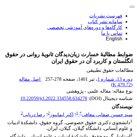
فهرست نشریات
سامانه نشر کتاب
کارگاه‌ها و دوره‌های آموزشی تخصصی
تماس با ما
English
ضوابط مطالبۀ خسارت زیان‌دیدگان ثانویۀ روانی در حقوق
انگلستان و کاربرد آن در حقوق ایران
مطالعات حقوق تطبیقی
دوره 13، شماره 1
، تیر 1401
، صفحه
257-278
اصل مقاله
)
479.72 K
(
نوع مقاله: مقاله علمی - پژوهشی
شناسه دیجیتال (DOI):
10.22059/jcl.2022.334558.634278
نویسندگان
2
2
1
*
سید حسین صفایی معافی
؛
اکبر ایمانپور
؛
رضا دریایی
1
دانشجوی دکتری حقوق خصوصی، گروه حقوق، دانشکدۀ ادبیات
و علوم انسانی، دانشگاه گیلان، گیلان، ایران.
2
استادیار گروه حقوق، دانشکدۀ ادبیات و علوم انسانی، دانشگاه