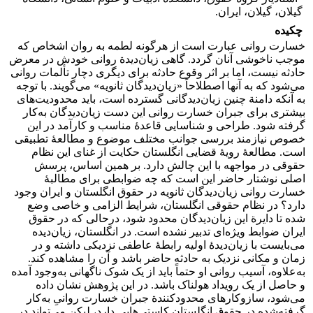
گیلان، گیلان، ایران.
چکیده
خسارت روانی عبارت است از هرگونه لطمه به روان اشخاص که
موجب ناخوشی آنان گردد. گاهی زیان‌دیدة روانی خودش در معرض
حادثه نیست، اما بر اثر وقوع حادثه برای دیگری دچار تألمات روانی
می‌شود که به آنها اصطلاحاً «زیان‌دیدگان ثانویه» می‌گویند. با توجه
به آنکه دامنة چنین زیان‌دیدگانی گسترده است، باید محدودیت‌های
بیشتری برای جبران خسارت روانی این دست زیان‌دیدگان به‌کار
گرفته شود. طراحی و شناسایی قاعدۀ مناسب و کارآمد در این
خصوص نیازمند بررسی جوانب مختلف موضوع و مطالعۀ تطبیقی
است. مطالعۀ رویۀ قضایی انگلستان حکایت از غنای این نظام
حقوقی در مواجهه با این چالش دارد. بر همین اساس، پرسش
اصلی نوشتار حاضر این است که چه ضوابطی برای مطالبۀ
خسارت روانی زیان‌دیدگان ثانویه در حقوق انگلستان و ایران وجود
دارد؟ در نظام حقوقی انگلستان، شرایط الزامی و خاصی وضع
شده تا دایرة این زیان‌دیدگان محدود شود، درحالی که در حقوق
ایران ضوابط ویژه‌ای تدبیر نشده است. در انگلستان، زیان‌دیده
می‌بایست با زیان‌دیدۀ اولیه رابطۀ عاطفی نزدیکی داشته و در
زمان و مکانی نزدیک به حادثه حاضر باشد و آن را مشاهده کند.
به‌علاوه، آسیب روانی او حتماً باید از یک شوک ناگهانی به‌وجود آمده
و حاصل از یک رویداد هولناک باشد. در این پژوهش نشان داده
می‌شود، سازوکارهای محدودکنندة جبران خسارت روانیِ به‌کار
گرفته‌شده در حقوق انگلستان کاستی‌هایی دارد، لیکن می‌تواند در