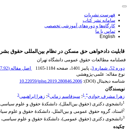
فهرست نشریات
سامانه نشر کتاب
کارگاه‌ها و دوره‌های آموزشی تخصصی
تماس با ما
English
قابلیت دادخواهی حق مسکن در نظام بین‌المللی حقوق بشر 
فصلنامه مطالعات حقوق عمومی دانشگاه تهران
دوره 52، شماره 3
، پاییز 1401
، صفحه
1165-1184
اصل مقاله (
7.92 K
نوع مقاله: علمی-پژوهشی
شناسه دیجیتال (DOI):
10.22059/jplsq.2019.280846.2006
نویسندگان
3
2
1
*
زهرا مشرف جوادی
؛
سیدقاسم زمانی
؛
زهرا ابراهیمی
1
دانشجوی دکتری (حقوق بین‌الملل)، دانشکدۀ حقوق و علوم سیاسی، د
2
استاد، گروه حقوق عمومی و بین‌الملل، دانشکدۀ حقوق و علوم سیاس
3
دانشجوی دکتری (حقوق عمومی)، دانشکدۀ حقوق و علوم سیاسی، دان
چکیده