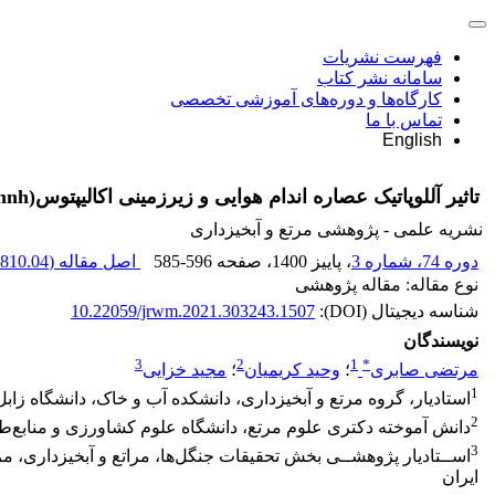
فهرست نشریات
سامانه نشر کتاب
کارگاه‌ها و دوره‌های آموزشی تخصصی
تماس با ما
English
تاثیر آللوپاتیک عصاره اندام هوایی و زیرزمینی اکالیپتوس(Eucalyptus camaldulensis Dehnh.) بر خصوصیات جوانه‌زنی سه گونه دارویی
نشریه علمی - پژوهشی مرتع و آبخیزداری
دوره 74، شماره 3
، پاییز 1400
، صفحه
585-596
اصل مقاله (
810.04 K
نوع مقاله: مقاله پژوهشی
شناسه دیجیتال (DOI):
10.22059/jrwm.2021.303243.1507
نویسندگان
3
2
1
*
مرتضی صابری
؛
وحید کریمیان
؛
مجید خزایی
1
استادیار، گروه مرتع و آبخیزداری، دانشکده آب و خاک، دانشگاه زابل.
2
دانش آموخته دکتری علوم مرتع، دانشگاه علوم کشاورزی و منابع‌طب
3
اســتادیار پژوهشــی بخش تحقیقات جنگل‌ها، مراتع و آبخیزداری، 
ایران