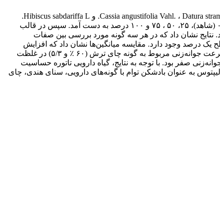
این تحقیق به منظور بررسی اثر آللوپاتیک عصاره اندام هوایی و زیرزمینی اکالیپتوس بر مراحل جوانه‌زنی و رشد گیاهچه‌ی گونه‌های Cassia angustifolia Vahl. ، Datura stramonium L. و Hibiscus sabdariffa L.
انجام گرفت. ابتدا عصاره استخراج شده از اندام‌های ‌هوایی و زیر‌زمینی گونه مذکور تهیه شد و از این عصاره با افزودن آب مقطر غلظت‌های‌۰ (شاهد)، ۲۵، ۵۰ ، ۷۵ و ۱۰۰ درصد به دست آمد. سپس در قالب
د. نتایج نشان داد که در هر سه گونه مورد بررسی بین صفات
یک درصد وجود دارد. مقایسه میانگین‌ها نشان داد که افزایش
غلظت عصاره آللوپاتیک اکالیپتوس باعث کاهش جوانه‌زنی و رشد اولیه گیاهچه‌ها به طور معنی‌داری در هر سه گونه شد. بیشترین درصد و سرعت جوانه‌زنی مربوط به گونه چای ترش (۶۰ ٪ و ۵/۳) در غلظت
 همچنین در گونه تاتوره فقط تا غلظت ۲۵ درصد (۲۰ ٪) شاهد جوانه‌زنی بودیم و در غلظت‌های ۵۰، ۷۵ و ۱۰۰ درصد جوانه‌زنی صفر بود. با توجه به نتایج، گیاه دارویی تاتوره حساسیت
لیپتوس به عنوان بادشکن توام با گونه‌های دارویی، سنای هندی، چای