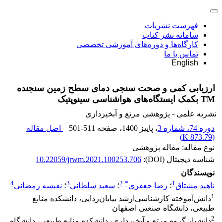
فهرست نشریات
سامانه نشر کتاب
کارگاه‌ها و دوره‌های آموزشی تخصصی
تماس با ما
English
ارزیابی کمی و صحت سنجی دمای سطح زمین سنجنده
TM بکمک ایستگاه‌های هواشناسی سینوپتیک
نشریه علمی - پژوهشی مرتع و آبخیزداری
دوره 74، شماره 3
، پاییز 1400
، صفحه
501-511
اصل مقاله
)
873.79 K
(
نوع مقاله: مقاله پژوهشی
شناسه دیجیتال (DOI):
10.22059/jrwm.2021.100253.706
نویسندگان
4
3
2
*
1
ناهید مشتاق
؛
رضا جعفری
؛
سعید سلطانی
؛
نفیسه رمضانی
1
دانش‌آموخته کارشناسی‌ارشد بیابان‌زدایی، دانشکده منابع
طبیعی، دانشگاه صنعتی اصفهان
2
دانشیار گروه مرتع و آبخیزداری، دانشکده منابع طبیعی، دانشگاه