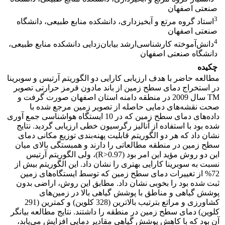
صنعتی اصفهان
3
استاد گروه مرتع و آبخیزداری، دانشکده منابع طبیعی، دانشگاه
صنعتی اصفهان
4
دانش‌آموخته کارشناسی‌ارشد بیابان‌زدایی دانشکده منابع طبیعی،
دانشگاه صنعتی اصفهان
چکیده
مطالعه حاضر با هدف ارزیابی کارایی دو الگوریتم آرتیس و سوبرینا
در استخراج دمای سطح زمین از باند مادون قرمز حرارتی تصویر
TM سال 2009 در منطقه دامنه استان اصفهان صورت گرفت و
صحت نقشه‌های دمایی حاصله از تصویر زمین مرجع شده با
داده‌های دمای سطح زمین که در 10 ایستگاه هواشناسی جمع آوری
شده بود با استفاده از آنالیز رگرسیون خطی ارزیابی گردید. نتایج
نشان داد که هر دو الگوریتم قابلیت پهنه‌بندی توزیع مکانی دمای
سطح زمین در منطقه مطالعاتی را دارند و همبستگی بالای میان
این دو روش مؤید این امر بود (R>0.97)، ولی الگوریتم آرتیس
نسبت به سوبرینا کارایی بهتری را نشان داد. این الگوریتم بیش از
72% از تغییرات دمای سطح زمین که توسط ایستگاه‌های زمین
ثبت شده بود را بخوبی نشان داد. مطابق این روش، اراضی بدون
پوشش گیاهی و مناطق با پوشش گیاهی بالا در زمین‌های
کشاورزی و مراتع بترتیب بالاترین (328 کلوین) و کمترین (291
کلوین) دمای سطح زمین در منطقه را داشتند. نتایج مطالعه بیانگر
آن بود که با کاهش پوشش گیاهی مقادیر دمایی افزایش می‌یابد،