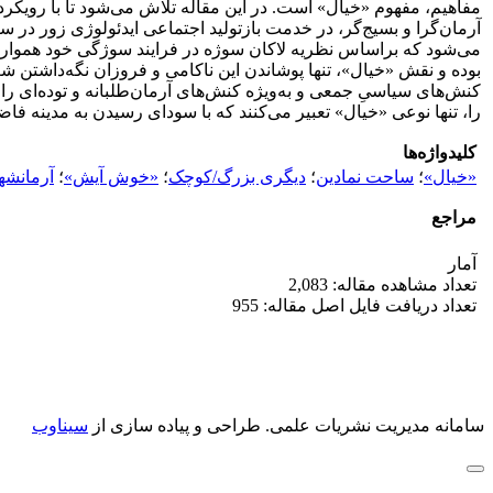
مفاهیم، مفهوم «خیال» است. در این مقاله تلاش می‌شود تا با رویکرد
آرمان‌گرا و بسیج‌گر، در خدمت بازتولید اجتماعی ایدئولوژی زور در
می‌شود که براساس نظریه لاکان سوژه در فرایند سوژگی خود همواره 
بوده و نقش «خیال»، تنها پوشاندن این ناکامی و فروزان نگه‌داش
کنش‌های سیاسیِ جمعی و به‌ویژه کنش‌های آرمان‌طلبانه و توده‌ای 
را، تنها نوعی «خیال» تعبیر می‌کنند که با سودای رسیدن به مدینه فا
کلیدواژه‌ها
«خیال»
؛
ساحت نمادین
؛
دیگری بزرگ/کوچک
؛
«خوش آیش»
؛
آرمانشه
مراجع
آمار
تعداد مشاهده مقاله: 2,083
تعداد دریافت فایل اصل مقاله: 955
سامانه مدیریت نشریات علمی.
طراحی و پیاده سازی از
سیناوب