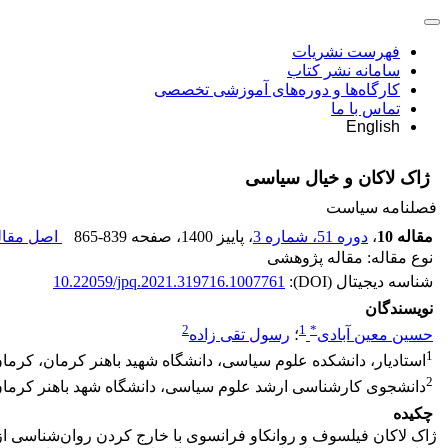
فهرست نشریات
سامانه نشر کتاب
کارگاه‌ها و دوره‌های آموزشی تخصصی
تماس با ما
English
ژاک لاکان و خیال سیاسی
فصلنامه سیاست
مقاله 10
،
دوره 51، شماره 3
، پاییز 1400
، صفحه
865-839
اصل مقاله
نوع مقاله: مقاله پژوهشی
شناسه دیجیتال (DOI):
10.22059/jpq.2021.319716.1007761
نویسندگان
2
1
*
حسین معین آبادی
؛
رسول تقی زاده
1
استادیار، دانشکده علوم سیاسی، دانشگاه شهید باهنر کرمان، کرما
2
دانشجوی کارشناسی ارشد علوم سیاسی، دانشگاه شهد باهنر کرما
چکیده
ژاک لاکان فیلسوف و روانکاو فرانسوی با خارج کردن روان‌شناسی از 