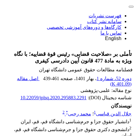
فهرست نشریات
سامانه نشر کتاب
کارگاه‌ها و دوره‌های آموزشی تخصصی
تماس با ما
English
تأملی بر «صلاحیت قضایی» رئیس قوة قضاییه؛ با نگاه
ویژه به مادة 477 قانون آیین دادرسی کیفری
فصلنامه مطالعات حقوق عمومی دانشگاه تهران
دوره 52، شماره 1
، بهار 1401
، صفحه
439-461
اصل مقاله
)
401.09 K
(
نوع مقاله: علمی-پژوهشی
شناسه دیجیتال (DOI):
10.22059/jplsq.2020.295883.2291
نویسندگان
2
*
1
جلال الدین قیاسی
؛
محمد رجبی
1
دانشیار حقوق جزا و جرم‌شناسی دانشگاه قم، قم، ایران
2
دانشجوی دکتری حقوق جزا و جرم‌شناسی دانشگاه قم، قم،
ایران