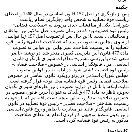
چکیده
پس از بازنگری در اصل 157 قانون اساسی در سال 1368 و اعطای
ریاست قوة قضاییه به شخص واحد (جایگزین نظام ریاست
شورایی)، یکی از مناقشات جدی مربوط به «صلاحیت قضایی»
رئیس قوة قضاییه بود که در زمان تصویب اصل مذکور نیز موافقان
و مخالفانی داشت. با این حال پس از تصویب اصل 157 ق.ا قوانینی
از سوی مجلس به تصویب رسید که «صلاحیت قضایی» رئیس قوة
قضاییه را به رسمیت شناخت. سیر نهایی این قوانین به تصویب
مادة 477 قانون آیین دادرسی کیفری منجر شد. در نوشتة حاضر
سعی شده با بررسی مشروح مذاکرات شورای بازنگری قانون
اساسی، مراد قانونگذار اساسی در خصوص «صلاحیت قضایی»
رئیس قوة قضاییه کشف شود. در ادامه، سیر قوانین مصوب
مجلس شورای اسلامی در پرتو رویکرد قانون اساسی در خصوص
صلاحیت قضایی رئیس قوة قضاییه محل توجه قرار گرفته است.
نهایت اینکه، با تأمل در فرایند تصویب و نیز نظرهای شورای نگهبان
به‌ویژه ناظر به مادة 477 ق.آ.د.ک به‌عنوان آخرین قانون مصوب در
خصوص صلاحیت مذکور، به این نتیجه دست یافته‌ایم که با وجود به
رسمیت نشناختن «صلاحیت قضایی» رئیس قوة قضاییه در قانون
اساسی، قانونگذار عادی در مغایرت با ظاهر و روح قانون اساسی
و نیز بدون منطق توجیهی کارکردی اقدام به اعطای صلاحیت
مذکور به رئیس قوة قضاییه کرده است.
کلیدواژه‌ها