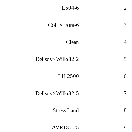
L504-6
2
Col. × Fora-6
3
Clean
4
Dellsoy×Willo82-2
5
LH 2500
6
Dellsoy×Willo82-5
7
Stress Land
8
AVRDC-25
9