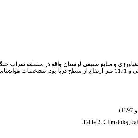
20 دقیقه عرض شمالی و 48 درجه و 18 دقیقه طول شرقی و 1171 متر ارتفاع ا
Table 2. Climatological