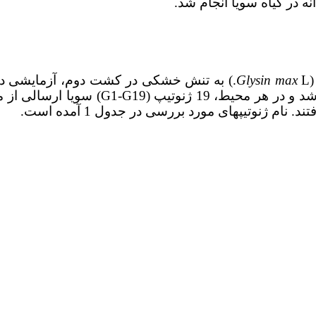
 در گیاه سویا انجام شد.
(
Glysin max
آبیاری هفتگی) و تنش (S2: آبیاری هر دوهف
م ژنوتیپ­های مورد بررسی در جدول 1 آمده است.