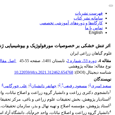
فهرست نشریات
سامانه نشر کتاب
کارگاه‌ها و دوره‌های آموزشی تخصصی
تماس با ما
English
اثر تنش خشکی بر خصوصیات مورفولوژیک و بیوشیمیایی ژن
علوم گیاهان زراعی ایران
مقاله 4
،
دوره 53، شماره 2
، تابستان 1401
، صفحه
45-55
اصل مقاله
نوع مقاله: مقاله پژوهشی
شناسه دیجیتال (DOI):
10.22059/ijfcs.2021.312462.654768
نویسندگان
4
3
2
*
1
سعید امیری
؛
مسعود رفیعی
؛
جهانفر دانشیان
؛
علی خورگامی
1
دانشجوی دکتری زراعت و دانشیار گروه زراعت و اصلاح نباتات، واحد خ
2
استادیار پژوهش، بخش تحقیقات علوم زراعی و باغی، مرکز تحقیقا
3
استاد پژوهش، مؤسسه اصلاح و تهیه نهال و بذر، سازمان تحقیقات،
4
دانشیار گروه زراعت و اصلاح نباتات، واحد خرم‌آباد، دانشگاه آزاد اسل