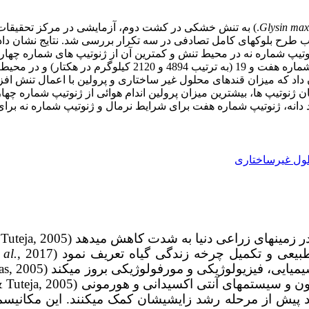
Glysin max
د و در هر محیط، 19 ژنوتیپ سویا در قالب طرح بلوک­های کامل تصادفی در سه تکرار بررس
 دانه، ژنوتیپ شماره هفت برای شرایط نرمال و ژنوتیپ شماره نه برای
ول غیرساختاری
عی و تکمیل چرخه زندگی گیاه تعریف نمود (Moosavi
 al.
یی، فیزیولوژیکی و مورفولوژیکی بروز می­کند (Wang
د پیش از مرحله رشد زایشی­شان کمک می­کنند. این مکانی