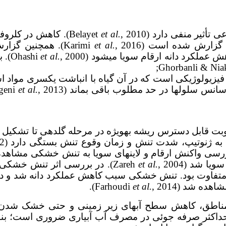
ر منفی دارد (Belayet
et al.
رش شده است (Karimi
et al.
, 2016). همچنین
ملکرد دانه ارقام سویا می­شود (Ohashi
et al.
, 0
یم اسمزی یک فرآیند فیزیولوژیکی است که در آن گیاه با انباشت یک­س
ل­ها در حد مطلوب باقی بماند (Bahramichegeni
et al.
ل دسترس ریشه به­ویژه در مرحله گل­دهی تا تشکیل دانه،
). با بررسی واکنش ارقام و لاین­های سویا به تنش خشکی مشاه
 شد (Zareh
et al.
, 2004). در بررسی اثر تنش خ
وت بود. تنش خشکی سبب کاهش عملکرد دانه شد و در 
 شد (Farhoudi
, 2014).
et al.
مناطق، کاهش سطح آب­های زیر زمینی و حتی خشک شدن بس
اکثر صرفه جوئی در مصرف آب آبیاری ضروری است؛ بناب