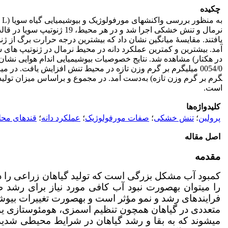
چکیده
به­ منظور بررسی واکنش­های مورفولوژیک و بیوشیمیایی گیاه سویا (
نرمال و تنش خشکی اجرا ش
گرم بر گرم وزن تازه) به‌دست آمد. در مجموع و براساس میزان تولید
است.
کلیدواژه‌ها
پرولین
؛
تنش خشکی
؛
صفات مورفولوژیک
؛
عملکرد دانه
؛
قندهای محل
اصل مقاله
مقدمه
را می­توان به­صورت نبود آب کافی مورد نیاز برای رشد طبی
فرایندهای رشد و نمو مؤثر است و به­صورت تغییرات بیوشیمیا
می­شوند که به بقا و رشد گیاهان در شرایط محیطی شدی