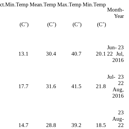
ct.Min.Temp
Mean.Temp
Max.Temp
Min.Temp
Month-
Year
(˚C)
(˚C)
(˚C)
(˚C)
23 Jun-
13.1
30.4
40.7
20.1
22 Jul,
2016
23 Jul-
22
17.7
31.6
41.5
21.8
Aug,
2016
23
Aug-
14.7
28.8
39.2
18.5
22