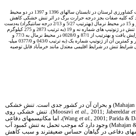
L.) به تنش خشکی در کشت دوم، آزمایشی در مرکز تحقیقات کشاورزی لرستان در تابستان سال­های 1396 و 1397 در دو محیط
ی شد. نتایج نشان داد که کلیه صفات ب­جز درجه حرارت برگ در اثر تنش خشکی کاهش
یافتند. مقایسۀ میانگین نشان داد که بیشترین درجه حرارت برگ از ژنوتیپ شماره نه در محیط تنش و کمترین آن از ژنوتیپ­ های شماره چهار و 15 در محیط نرمال (به­ترتیب 5/27 و 2/13 درجه سانتی­گراد) به‌دست
آمد. بیشترین و کمترین عملکرد دانه در محیط نرمال در ژنوتیپ­ های شماره هفت و 19 (به­ ترتیب 4894 و 2120 کیلوگرم در هکتار) و در محیط تنش در ژنوتیپ­ های شماره نه و 19 (به­ ترتیب 2873 و 275 کیلوگرم
در هکتار) مشاهده شد. نتایج خصوصیات بیوشیمیایی اندام هوایی نشان داد که میزان قندهای محلول غیر ساختاری و پرولین با اعمال تنش افزایش یافت و به­ترتیب از 87/1 و 0028/0 در محیط نرمال به 77/3 و
0054/0 میلی­گرم بر گرم وزن تازه در محیط تنش افزایش یافت. در میان ژنوتیپ­ ها، بیشترین میزان پرولین اندام هوائی از ژنوتیپ شماره چهار و کمترین آن از ژنوتیپ شماره یک (به ­ترتیب 043/0 و 0377/0 میلی­
 شرایط تنش در شرایط اقلیمی معتدل مانند خرم­آباد قابل توصیه
کمبود آب مشکل بزرگی است که تولید گیاهان زراعی را در زمین­های زراعی دنیا به شدت کاهش می­دهد (Mahajan Tuteja, 2005) و بحران آن در کشور جدی است. تنش خشکی
et
, 2011; Jabereldar
et al.
, 2017). تنش خشکی روی
et al.
, 2001; Parida & Das, 2005)، اما مکانیسم­های دفاعی
متعددی در گیاهان همچون تنظیم اسمزی، هومئوستازی یون و سیستم­های آنتی اکسیدانی و هورمونی (Mahajan & Tuteja, 2005) وجود دارد که موجب تحمل به تنش کمبود آب
سم­های دفاعی در گیاهان حساس ضعیف­ترند و سبب کاهش