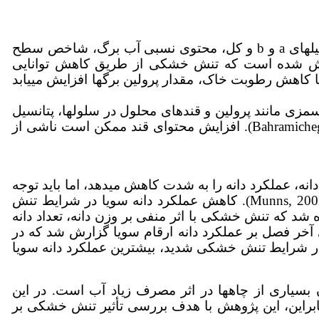
, 2010). کاهش در کلروفیل­های a و b و کل، محتوی نسبی آب برگ، شاخص سطح
 گزارش شده است که تنش خشکی از طریق کاهش توانایی
200). با کاهش رطوبت خاک، مقدار پرولین برگ­ها افزایش می­یابد
ری مواد اسمزی مانند پرولین و قندهای محلول در سلول­ها، پتانسیل
, 2013). افزایش محتوای قند ممکن است ناشی از
 عملکرد دانه را به شدت کاهش می­دهد، اما باید توجه
نمود که واکنش سویا به تنش خشکی مانند سایر گیاهان به ژنوتیپ، شدت تنش و زمان وقوع تنش بستگی دارد (Munns, 2002). کاهش عملکرد دانه سویا در شرایط تنش
ده شد که تنش خشکی با اثر منفی بر وزن دانه، تعداد دانه
شکی آخر فصل بر عملکرد دانه ارقام سویا گزارش شد که در
شرایط تنش خشکی شدید، بیشترین عملکرد دانه سویا
یاری از چاه­ها در اثر مصرف زیاد آب است. در این
راین، این پژوهش با هدف بررسی تأثیر تنش خشکی بر