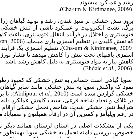
رشد و عملکرد می­شوند
(Cha-um & Kirdmanee, 2009).
بروز تنش خشکی بر سبز شدن، رشد و تولید گیاهان زراعی تأثی
برگ، نشت الکترولیت و عملکرد ناشی از تنش خشکی گزا
فتوسنتزی و اختلال در فرآیند انتقال فتوسنتزی، باعث کاهش ع
که نقش کلیدی در تنظیم اسمزی بازی می­نماید (Ghorbanli & Niakan, 2006;
Cha-um & Kirdmanee, 2009). تنظ
اسمزی بافت­های تحت تنش را کاهش می­دهد تا فشار تورژسانس سلو
کاهش نیاز به مواد فتوسنتزی به دلیل کاهش رشد باشد
et al.
, 2006).
(Ehdaie
سویا گیاهی است حساس به تنش خشکی که کمبود رطوبت قاب
خشکی گزارش شده است (Abdipour
et al.
, 2010
در غلاف و تعداد شاخه فرعی، سبب کاهش عملکرد دانه سویا
شرایط تنش خشکی شدید، شاخص تحمل خشکی ارقام متفا
در رقم ویلیامز و کمترین آن در ارقام همیلتون و صفی­آباد مشاهده
یکی از مشکلات اصلی در استان لرستان همانند دیگر 
خصوص، بررسی دامنه تحمل به خشکی سویا به­منظور حد