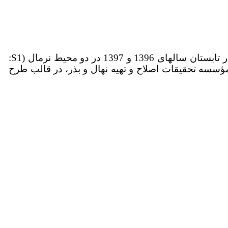
L.) به تنش خشکی در کشت دوم، آزمایشی در تابستان سال­های 1396 و 1397 در دو محیط نرمال (S1:
ته یکبار) اجرا شد و در هر محیط، 19 ژنوتیپ (G1-G19) سویا ارسالی از مؤسسه تحقیقات اصلاح و تهیه نهال و بذر، در قالب طرح