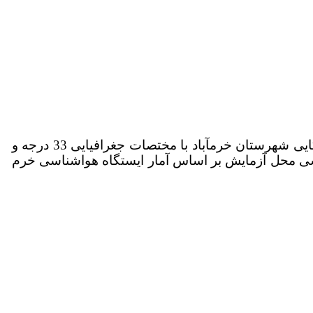
محل اجرای آزمایش، ایستگاه مرکز تحقیقات و آموزش کشاورزی و منابع طبیعی لرستان واقع در منطقه سراب چنگایی شهرستان خرم­آباد با مختصات جغرافیایی 33 درجه و
ز سطح دریا بود­. مشخصات هواشناسی محل آزمایش بر اساس آمار ایستگاه هواشناسی خرم