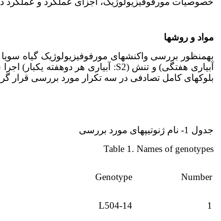
خصوصیات مورفوفیزیولوژیک، اجزای عملکرد و عملکرد دانه
مواد و روش­ها
به­منظور بررسی واکنش­های مورفوفیزیولوژیک گیاه سویا 
بلوک­های کامل تصادفی در سه تکرار مورد بررسی قرار گرفتند. نا
جدول 1- نام ژنوتیپ­های مورد بررسی
Table 1. Names of genotypes
Genotype
Number
L504-14
1