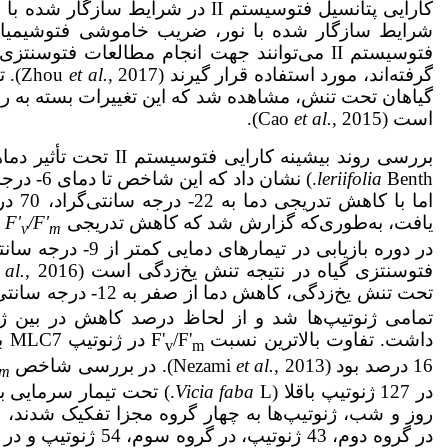
شرایط سازگار شده با نور، ضریب خاموشی فتوشیمیای
فتوسیستم II می‌توانند جهت انجام مطالعات فتو
گرفته‌اند، مورد استفاده قرار گیرند (Zhou
et al.,
017
گیاهان تحت تنش، مشاهده شد که این تغییرات بسته به
است (Cao
2015).
et al.,
بررسی روند بیشینه‌ کارایی فتوسیستم II تحت تأثیر دماهای یخ‌زدگی در گیاه نوروزک (
leriifolia
Benth.) نشا
اما با
یافت، به‌طوری‌که گزارش شد که کاهش تدریجی
/F'
F'
v
m
در دوره بازیابی در تیم
فتوسنتزی گیاه در نتیجه تنش یخ‌زدگی است (Dashti
 al.,
تحت تنش یخ‌زدگی، کاهش دما از صفر به 12- درجه سانتی‌گراد، سبب کاهش نسبت
تمامی ژنوتیپ‌ها شد و از لحاظ درصد کاهش در بین ژن
داشت. تفاوت بالاترین نسبت F'
/F'
در
v
m
16 درصد بود (Nezami
2013). در بررسی شاخص
et al.,
m
در 127 ژنوتیپ باقلا (
Vicia faba
L.) تحت تیمار سرمایی ب