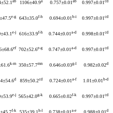
ab
a
ab
cd
4±52.1
1106±40.9
0.757±0.01
0.997±0.01
e-g
f-h
b-i
cd
±47.5
643±35.0
0.694±0.01
0.997±0.01
e-j
f-h
a-d
cd
9±43.1
616±33.9
0.744±0.01
0.998±0.01
ef
e-g
a-d
cd
6±68.6
702±52.6
0.747±0.01
0.997±0.01
k-m
mn
g-l
d
±61.6
350±57.7
0.646±0.03
0.982±0.02
d
cd
a-f
b-d
4±54.6
859±50.2
0.724±0.01
1.01±0.01
e-j
g-k
f-k
cd
0±53.9
565±42.0
0.665±0.02
0.997±0.01
f-k
h-l
a-e
d
±45.7
535±39.1
0.738±0.01
0.988±0.01