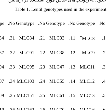
Table 1. Lentil genotypes used in the experiment
pe
No.
Genotype
No.
Genotype
No.
Genotype
No.
†
34
31.
MLC84
21.
MLC33
11.
1.
MLC8
37
32.
MLC91
22.
MLC38
12.
MLC9
2.
94
33.
MLC95
23.
MLC47
13.
MLC11
3.
07
34.
MLC103
24.
MLC55
14.
MLC12
4.
09
35.
MLC151
25.
MLC61
15.
MLC13
5.
10
36.
MLC163
26.
MLC70
16.
MLC16
6.