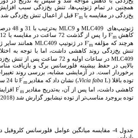
همچنین در تمام ژنوتیپ‌ها، تنش یخ‌زدگی سبب افزایش F
یخ‌زدگی در مقایسه با F'
قبل از اعمال تنش یخ‌زدگی شد.
m
ژنوتیپ‌های 
کاهش F'
ر
m
هرچند که مؤلفه F'
m
تنش یخ‌زدگی روند کاهشی داشت، اما با توجه به اختلاف
MLC409 در ساعات اولیه و 72 ساعت پس
برخوردار است. در آزمایشی مشابه، بررسی روند تغییر
'
توده باقلا (
L
Vicia faba
.
) نشان داد که مقادیر
F
تا 
m
'
کاهشی داشت، اما پس‌ از آن، به‌تدریج مقادیر
F
افزایش
m
توده بروجرد مناسب‌تر از توده نیشابور گزارش شد (Nabati
2018).
جدول 4- مقایسه میانگین عوامل فلورسانس کلروفی
بازیابی