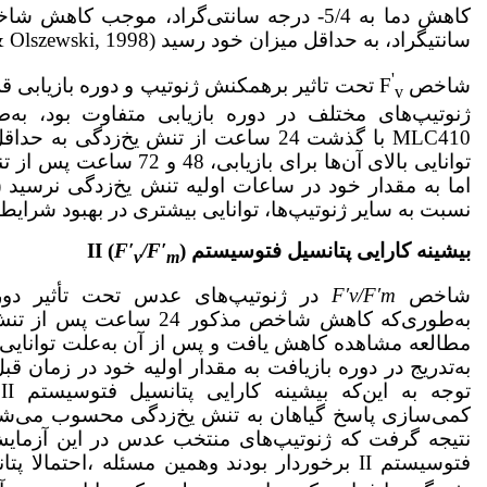
سانتی­گراد، به حداقل میزان خود رسید (Herzog & Olszewski, 1998).
'
شاخص F
تحت تاثیر
v
MLC410 با گذشت 24 ساعت از تنش یخ‌زدگی
نسبت به سایر ژنوتیپ‌ها، توانایی بیشتری در بهبود شرایط
بیشینه‌ کارایی پتانسیل فتوسیستم
)
/F′
F′
(
II
v
m
شاخص
F′v/F′m
به‌طوری‌که کاهش شاخص مذکور
مطالعه مشاهده کاهش یافت و پس ‌از آن به‌علت توانایی با
ت
کمی‌سازی پاسخ گیاهان به تنش یخ‌زدگی محسوب می‌شود (
نتیجه گرفت که ژنوتیپ‌های منتخب عدس در این آزمایش،
فتوسیستم II برخوردار بودند وهمین مسئله ،احتمالا پتانسیل جذب CO