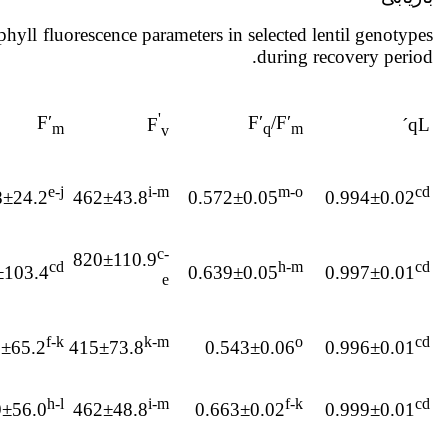
yll fluorescence parameters in selected lentil genotypes
during recovery period.
'
F′
F′
/F′
qL´
F
m
q
m
v
e-j
i-m
m-o
cd
8±24.2
462±43.8
0.572±0.05
0.994±0.02
c-
820±110.9
cd
h-m
cd
±103.4
0.639±0.05
0.997±0.01
e
f-k
k-m
o
cd
±65.2
415±73.8
0.543±0.06
0.996±0.01
h-l
i-m
f-k
cd
9±56.0
462±48.8
0.663±0.02
0.999±0.01