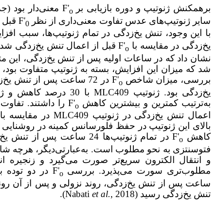
برهمکنش ژنوتیپ و دوره بازیابی بر F'
o
سایر ژنوتیپ‌های عدس تفاوت معنی‌داری از نظر F'
قبل ا
0
با این وجود، تنش یخ‌زدگی در تمام ژنوتیپ‌ها، سبب افزایش
یخ‌زدگی در مقایسه با F'
قبل از اعمال تنش یخ‌زدگی شد. (جدول 4). بررسی رو
o
نشان داد که در ساعات اولیه پس از تنش یخ‌زدگی، این 
شد که میزان این افزایش، بسته به ژنوتیپ متفاوت بود، ب
بررسی، میزان شاخص F'
o
به‌ترتیب کمترین و بیشترین کاهش F'
را داشتند. تفاوت ک
o
اعمال تنش یخ‌زدگی در ژن
بالای این ژنوتیپ در حفظ فلورسانس کمینه در روشنایی
کاهش F'
در تمام ژنوتیپ‌ها 24 ساعت پس 
o
فتوسنتزی به نحو مطلوب است. به‌عبارتی‌دیگر، هرچه شا
مطلوب‌تری سورت می‌پذیرد. بررسی F'
o
ساعت پس از تنش یخ‌زدگی، روند نزولی و پس از آن روند
تنش یخ‌زدگی رسید (Nabati
, 2018).
et al.