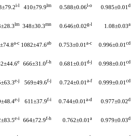
i-l
lm
l-o
d
3±79.2
410±79.9
0.588±0.06
0.985±0.01
lm
mn
g-l
a
3±28.3
348±30.3
0.646±0.02
1.08±0.03
a-c
ab
a-c
cd
±74.8
1082±47.6
0.753±0.01
0.996±0.01
e
f-h
d-j
cd
82±44.6
666±31.0
0.681±0.01
0.998±0.01
e-j
f-j
a-f
cd
5±63.3
569±49.6
0.724±0.01
0.999±0.01
e-j
f-i
a-d
d
0±48.4
611±37.9
0.744±0.01
0.977±0.02
e-i
f-h
a
d
2±83.5
664±72.9
0.762±0.01
0.979±0.03