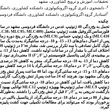
تحقیقات، آموزش و ترویج کشاورزی، مشهد
4
- دانشجوی دکتری گروه اگروتکنولوژی، دانشکده کشاورزی، دانشگ
5
استادیار گروه اگروتکنولوژی، دانشکده کشاورزی، دانشگاه فردوس
چکیده
فلورسانس‌کلروفیل هفت ژنوتیپ متحمل (
MLC409
،
MLC95
،
LC38
MLC410
) و یک ژنوتیپ حساس (
MLC9
پس از اعمال دمای‌های 13-، 15- و 18- درجه سا
بلوک کامل تصادفی با سه تکرار بررسی شد. مقدار
F'm
در ژنوتیپ
09
بر بیشینه‌ی کارایی پتانسیل فتوسیستم
) معنی‌داری نبود. این درحالی است که در ژنوتیپ
/F'
F'
(
II
v
m
کاهش دما از 13- به 18- درجه سانتی‌گراد، منجر به کاهش 26 درصدی
یخ‌زدگی،
/F'
F'
در دمای18- درجه سانتی‌گر
v
m
دماهای 13- و 15- درجه سانتی‌گراد بود
یخ‌زدگی مشهود بود. هرچند که 24 ساعت پس‌از تنش یخ‌زدگی، کارایی عملیاتی فتوسیستم
دما کاهش یافت، اما این کاهش در دمای 18-
ژنوتیپ
MLC9
، سایر ژنوتیپ‌ها به­ویژه
ژنوتیپ
MLC12
بازگشت تدریجی به
/F'
F'
قبل از تنش یخ‌زدگی را داشتند. به‌طورک
v
m
بیش از 80 درصد در دمای 18- درجه سانتی‌گراد، از پتانسیل بالایی در بازیابی عملکرد فتوسیستم
برخوردار بودند که می‌توانند برای مطالعات تکمیلی جهت کشت پاییزه
گیرند.