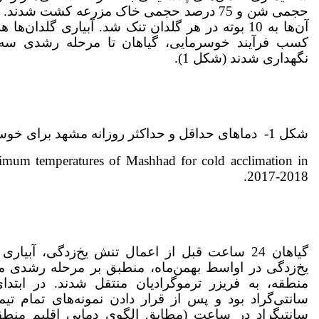
حجمی شن و 75 درصد حجمی خاک مزرعه کشت شدند
آن‌ها به 10 بوته در هر گلدان تنک شد. آبیاری گلدان‌
کسب فرآیند خوسرمایی، گیاهان تا مرحله رشدی س
نگهداری شدند (شکل 1).
شکل 1- دماهای حداقل و حداکثر روزانه مشهد برای خوسرمایی گیاهان در سال 1396
mum temperatures of Mashhad for cold acclimation in
2017-2018.
گیاهان 24 ساعت قبل از اعمال تنش یخ‌زدگی، آب
یخ‌زدگی در اواسط بهمن‌ماه، منطبق بر مرحله رشدی مو
منطقه، به فریزر ترموگرادیان منتقل شدند. در ابتد
سانتی‌گراد بود و پس از قرار دادن نمونه‌های تمام تی