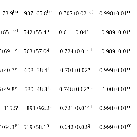
b-d
bc
a-g
cd
±73.9
937±65.8
0.707±0.02
0.998±0.01
e-h
h-l
k-n
d
±65.1
542±55.4
0.611±0.04
0.989±0.01
e-j
g-l
a-f
d
7±69.1
563±57.0
0.724±0.01
0.989±0.01
e-i
f-i
a-i
cd
3±40.7
608±38.4
0.701±0.02
0.999±0.01
e-j
f-j
a-c
cd
6±49.8
580±48.8
0.748±0.02
1.00±0.01
d
c
a-f
cd
±115.5
891±92.2
0.721±0.01
0.998±0.01
e-j
h-l
g-l
cd
7±64.3
519±58.1
0.642±0.02
0.999±0.01