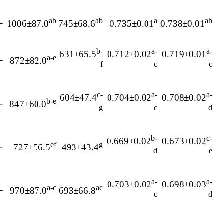
ab
ab
a
ab
-18
1006±87.0
745±68.6
0.735±0.01
0.738±0.01
b-
a-
a-
631±65.5
0.712±0.02
0.719±0.01
a-e
-13
872±82.0
f
c
c
c-
a-
a-
604±47.4
0.704±0.02
0.708±0.02
b-e
-15
847±60.0
g
c
d
b-
c-
0.669±0.02
0.673±0.02
ef
g
-18
727±56.5
493±43.4
d
e
a-
a-
0.703±0.02
0.698±0.03
a-c
ac
-13
970±87.0
693±66.8
c
d