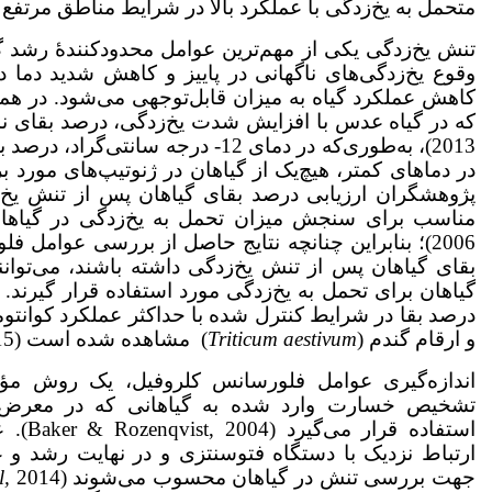
متحمل به یخ‌زدگی با عملکرد بالا در شرایط مناطق مرتفع ای
تنش یخ‌زدگی یکی از مهم‌ترین عوامل محدودکنندۀ رشد گیاهان 
وقوع یخ‌زدگی‌های ناگهانی در پاییز و کاهش شدید دما 
کاهش عملکرد گیاه به میزان قابل‌توجهی می‌شود. در هم
که در گیاه عدس با افزایش شدت یخ‌زدگی، درصد بقای نمونه‌ه
در دماهای کمتر، هیچ‌یک از گیاهان در ژنوتیپ‌های مورد 
پژوهشگران ارزیابی درصد بقای گیاهان پس از تنش یخ‌زد
2006)؛ بنابراین چنانچه نتایج حاصل از بررسی عوامل 
بقای گیاهان پس از تنش یخ‌زدگی داشته باشند، می‌توا
گیاهان برای تحمل به یخ‌زدگی مورد استفاده قرار گیرند. 
و ارقام گندم (
Triticum aestivum
) مشاهده شده است (Rapacz
).
اندازه‌گیری عوامل فلورسانس کلروفیل، یک روش مؤث
تشخیص خسارت وارد شده به گیاهانی که در معرض 
استفاده
ارتباط نزدیک با دستگاه فتوسنتزی و در نهایت رشد و
جهت بررسی تنش در گیاهان محسوب می‌شوند (Rivero
l,