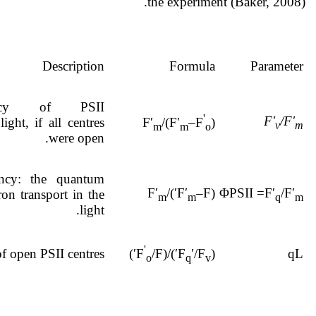
the experiment (Baker, 2008).
Description
Formula
Parameter
ency of PSII
'
F'
/F'
ight, if all centres
)/F′
–F
(F′
v
m
m
m
o
were open.
ency: the quantum
–F′)/F′
(F′
ΦPSII =F′
/F′
ron transport in the
m
m
q
m
light.
'
of open PSII centres.
qL
/F′)
′)/(F
′/F
(F
o
q
v