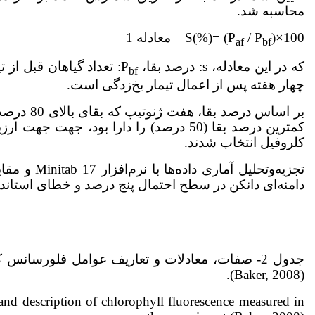
محاسبه شد.
)×100 معادله 1
/ P
S(%)= (P
af
bf
که در این معادله، s: درصد بقا، P
: تعداد گیاهان قبل از تی
bf
چهار هفته پس از اعمال تیمار یخ‌زدگی است.
کمترین درصد بقا (50 درصد) را دارا بود، جه
کلروفیل انتخاب شدند.
تجزیه‌و‌تحلیل 
دامنه‌ای دانکن در سطح احتمال پنج درصد و خطای استاندا
جدول 2- صفات، معادلات و تعاریف عوامل فلورسانس
(Baker, 2008).
 and description of chlorophyll fluorescence measured in