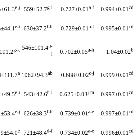
e-j
g-l
a-f
cd
5±61.3
559±52.7
0.727±0.01
0.994±0.01
e-i
f-h
a-f
cd
5±44.1
630±37.2
0.729±0.01
0.995±0.01
h-
546±101.4
g-k
a-h
b
101.2
0.702±0.05
1.04±0.02
l
a
ab
c-j
cd
4±111.7
1062±94.3
0.688±0.02
0.999±0.01
e-i
h-l
j-m
cd
2±49.5
543±42.6
0.625±0.03
0.997±0.01
e-j
f-h
a-e
cd
1±53.4
626±38.3
0.739±0.01
0.997±0.01
e
d-f
a-e
cd
79±54.0
721±48.4
0.734±0.02
0.996±0.01