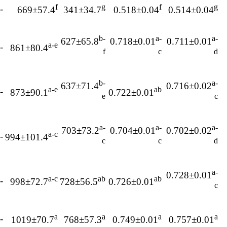
f
g
f
g
-18
669±57.4
341±34.7
0.518±0.04
0.514±0.04
b-
a-
a-
627±65.8
0.718±0.01
0.711±0.01
a-e
-13
861±80.4
f
c
d
b-
a-
637±71.4
0.716±0.02
a-e
ab
-15
873±90.1
0.722±0.01
e
c
a-
a-
a-
703±73.2
0.704±0.01
0.702±0.02
a-c
-18
994±101.4
c
c
d
a-
0.728±0.01
a-c
ab
ab
-13
998±72.7
728±56.5
0.726±0.01
c
a
a
a
a
-15
1019±70.7
768±57.3
0.749±0.01
0.757±0.01