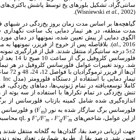
سانتی‌گراد، تشکیل بلورهای یخ توسط پاشش باکتری‌های 
et al.,
2002).
(Wisniewski
مدت منطقه، در هر تیمار دمایی یک ساعت نگهداری شد
الگوی دمایی از پیش تعیین شده، نمونه­ها در دمای مورد نظر
al
2±5 درجه سانتی‏گراد منتقل شدند. قبل از قرارگیری نمو
فلورسانس کلر
شد. روند تغییرات عوامل فلورسانس کلروفیل در هر تیم
آن‌ها از 
کاملاً توسعه‌یافته در تمام ژنوتیپ‌ها، دماهای یخ‌زدگی، 
تنش یخ‌زدگی در تمام تکرارها با استفاده از سه بوته ا
اندازه‌گیری شده شامل کمینه بازتاب فلورسانس از برگ
'
فلورسانس برگ سازگار شده به نور (F
) و فلورسانس مت
m
از این عوامل، شاخص‌های
/F′
F′
،
/F'
F'
و qL محاسبه شدند (جدول 2).
v
m
q
m
جهت ارزیابی درصد بقا، گلدان‌ها به گلخانه منتقل شدند و