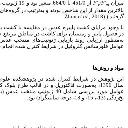
میزان
/F'
F'
v
m
بالاترین مقدار از این شاخص بودند و به‌ترتیب در گروه‌
گرفتند (.(Zhou
2018
et al.,
با وجود مزایای کشت پاییزه عدس در مقایسه با کشت بهار
در فصول پاییز و زمستان برای کاشت در مناطق مرتفع 
به‌منظور ارزیابی روند بازیابی ژنوتیپ‌های منتخب عدس
عوامل فلورسانس کلروفیل در شرایط کنترل شده انجام 
مواد و روش‌ها
این پژوهش در شرایط کنترل شده در پژوهشکده علوم
سال 1396، به‌صورت فاکتوریل و در قالب طرح بلو
یخ‌زدگی (13-، 15- و 18- درجه سانتی‏گراد) بود.
جدول 1- ژنوتیپ‌های عدس مورد استفاده در آزمایش