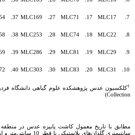
54
37.
MLC169
27.
MLC71
17.
MLC17
7.
58
38.
MLC253
28.
MLC74
18.
MLC22
8.
69
39.
MLC286
29.
MLC81
19.
MLC29
9.
72
40.
MLC303
30.
MLC83
20.
MLC31
10.
†
Collection)