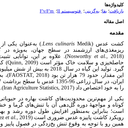
کلیدواژه‌ها
بازیافت
؛
بقا
؛
به‌گزینی
؛
فتوسیستم II
؛
F'v/F'm
اصل مقاله
مقدمه
کشت عدس (
Lens culinaris
Medik.) به‌عنوان یکی
ریزمغذی‌های ارزشمند در سطح جهان، به‌ویژه در 
(Nosworthy
et al.,
2018). علاوه بر این، توانایی ت
حاصلخیز
گیرد. تولید این گیاه در سال 2018 
این مقدا
را به خود اختصاص داد (Iran Agriculture Statistics, 2017).
یکی از مهم‌ترین محدودیت‌های کاشت بهاره در حبوب
کوتاه و مواجهۀ دوره گل‌دهی آن با تنش‌های گرما و 
است؛ بنابراین به‌منظور افزایش طول دوره رشد و بهر
رویکرد کاشت پاییزه عدس ضروری است (Link
et al.,
ez
همین رو با توجه به وقوع تنش یخ‌زدگی در فصول پاییز و