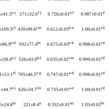
e-j
f-j
a-f
d
5±41.5
571±32.6
0.726±0.01
0.987±0.01
j-l
j-m
k-n
cd
±109.5
439±99.6
0.612±0.05
1.00±0.01
a-d
bc
e-k
cd
±86.9
932±77.4
0.675±0.03
0.998±0.01
e-j
h-l
i-m
cd
5±58.4
526±43.9
0.635±0.02
0.999±0.01
ef
e-g
a-d
cd
1±53.1
705±46.5
0.747±0.01
0.998±0.01
e-j
f-h
a-e
cd
1±44.7
626±34.7
0.735±0.01
1.00±0.01
m
n
no
bc
5±24.8
221±8.4
0.552±0.01
1.03±0.02