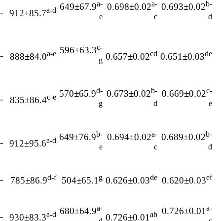
a-
a-
b-
649±67.9
0.698±0.02
0.693±0.02
a-d
-15
912±85.7
e
c
d
c-
596±63.3
a-e
cd
de
-18
888±84.0
0.657±0.02
0.651±0.03
g
d-
b-
c-
570±65.9
0.673±0.02
0.669±0.02
c-e
-13
835±86.4
g
d
e
b-
a-
b-
649±76.9
0.694±0.02
0.689±0.02
a-d
-15
912±95.6
e
c
d
d-f
g
de
ef
-18
785±86.9
504±65.1
0.626±0.03
0.620±0.03
a-
a-
680±64.9
0.726±0.01
a-d
ab
-13
930±83.3
0.726±0.01
d
c