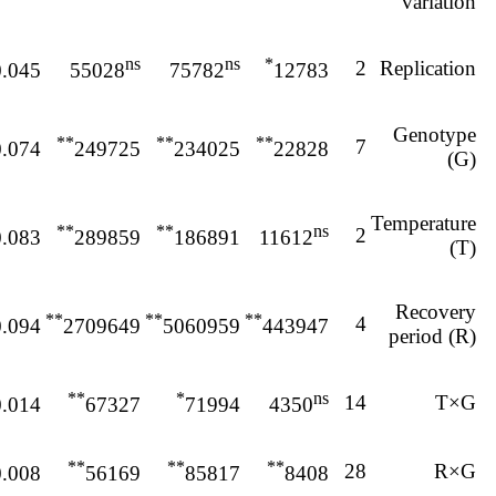
variation
ns
ns
*
2
Replication
0.045
55028
75782
12783
Genotype
**
**
**
7
0.074
249725
234025
22828
(G)
Temperature
**
**
ns
2
0.083
289859
186891
11612
(T)
Recovery
**
**
**
4
0.094
2709649
5060959
443947
period (R)
**
*
ns
14
T×G
0.014
67327
71994
4350
**
**
**
28
R×G
0.008
56169
85817
8408