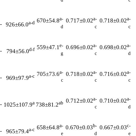
a-
a-
a-
670±54.8
0.717±0.02
0.718±0.02
a-d
-15
926±66.0
d
c
c
e-
a-
a-
559±47.1
0.696±0.02
0.698±0.02
d-f
-18
794±56.0
g
c
d
a-
a-
a-
705±73.6
0.718±0.02
0.716±0.02
a-c
-13
969±97.9
c
c
c
a-
a-
0.712±0.02
0.710±0.02
a
ab
-15
1025±107.9
738±81.2
c
d
a-
b-
c-
658±64.8
0.670±0.03
0.667±0.03
a-c
-18
965±79.4
e
d
e