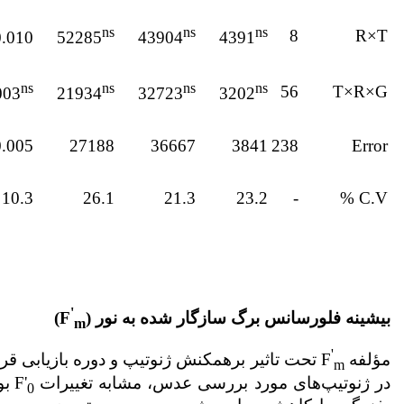
ns
ns
ns
8
R×T
0.010
52285
43904
4391
ns
ns
ns
ns
56
T×R×G
003
21934
32723
3202
0.005
27188
36667
3841
238
Error
10.3
26.1
21.3
23.2
-
C.V %
'
بیشینه فلورسانس برگ سازگار شده به نور (
F
)
m
'
مؤلفه F
تحت تاثیر
برهمکنش ژنوتیپ و دوره بازیابی قرار گرفت (جدو
m
در ژنوتیپ‌های مورد بررسی عدس، مشابه تغییرات
F'
بو
0