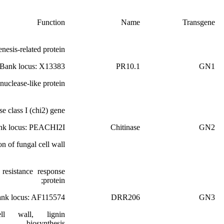
Function
Name
Transgene
esis-related protein;
Bank locus: X13383;
PR10.1
GN1
uclease-like protein.
se class I (chi2) gene
k locus: PEACHI2I;
Chitinase
GN2
n of fungal cell wall.
resistance response
protein;
nk locus: AF115574;
DRR206
GN3
ell wall, lignin
biosynthesis.