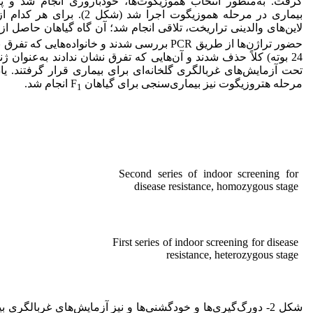
گرفت. به‌منظور انتخاب هموزیگوت‌ها، خودباروری انجام شد و پ
بیماری در مرحله هموزیگوت اجرا شد (شک
لاین‌های والدینی تراریخت، تلاقی انجام شد؛ آن گاه گیاهان حاصل از ب
حضور تراژن‌ها از طریق PCR بررسی شدند و خانواده‌هایی 
24 بوته) کلاً حذف شدند و آن‌هایی که تفرق نشان ندادند به‌عنوان 
تحت آزمایش‌های غربالگری گلخانه‌ای برای بیماری قرار گرفتند. ی
مرحله هتروزیگوت نیز بیماری‌سنجی برای گیاهان F
انجام شد.
1
Second series of indoor screening for
disease resistance, homozygous stage
First series of indoor screening for disease
resistance, heterozygous stage
شکل 2- دورگ‌گیری‌ها و خودگشنی‌ها و نیز آزمایش‌های غربالگری 