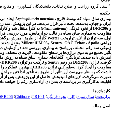
3
استاد گروه زراعت و اصلاح نباتات، دانشکدگان کشاورزی و منابع ط
چکیده
بیماری ساق سیاه که توسط قارچ
Leptosphaeria maculans
ایجاد می‌
ایران و جهان، به‌شدت تحت تأثیر قرار می‌دهد. در این پژوهش، سه ژ
و
DRR206
از نخود فرنگی (
Pisum sativum
) به کلزا منتقل شد و کارایی
مقاومت به بیماری ساق سیاه در قالب دو آزمایش، مورد بررسی قرا
اول، سه تراژن از لاین تراریخت‌
Wester
کلزا، از طریق آمیزش برگشتی
زراعی
Apollo
،
OAC Triton
،
Sentry
و
MillenniUM 03
منتقل شدند و 
ژنتیکی سه رقم مختلف بر پاسخ به بیماری، بررسی شد در آزمایش د
تأثیر تجمیع دو به دوی تراژن‌ها بر سطح مقاومت، لاین‌های مختلف وست
آمیزش داده شدند. غربالگری گلخانه‌ای بیماری ساق سیاه به روش ما
گرفت. تراژن
DRR206
در رقم‌
Sentry
و ترکیب دو تراژن
e×DRR206
مقاومت را ایجاد کرد. به‌طورکلی تراژن
DRR206
، بهترین عملکرد را
داشت که به نظر می‌رسد، این تأثیر از طریق به تأخیر انداختن مراحل ا
صورت می‌گرفت. لاین‌های امیدبخش حاصل از این پژوهش، پس از آز
قابلیت به‌کارگیری در برنامه‌های به‌نژادی آزادسازی رقم را خواهند د
کلیدواژه‌ها
تراریخت
؛
ساق سیاه
؛
کلزا
؛
نخود فرنگی
؛
PR10.1
؛
Chitinase
؛
DRR206
اصل مقاله