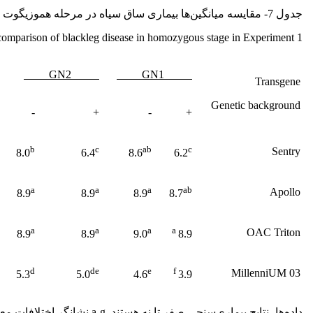
جدول 7- مقایسه میانگین‌ها بیماری ساق سیاه در مرحله هموزیگوت در آزمایش اول.
omparison of blackleg disease in homozygous stage in Experiment 1.
GN2
GN1
Transgene
Genetic background
-
+
-
+
b
c
ab
c
Sentry
8.0
6.4
8.6
6.2
a
a
a
ab
Apollo
8.9
8.9
8.9
8.7
a
a
a
a
OAC Triton
8.9
8.9
9.0
8.9
d
de
e
f
MillenniUM 03
5.3
5.0
4.6
3.9
داده‌ها، نتایج بیماری‌سنجی صفر تا نه هستند. a-g نشانگر اختلافات معنی‌دار می‌باشد.