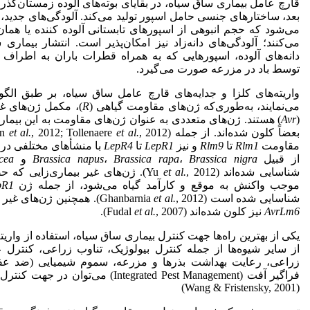
قارچ عامل بیماری ساق سیاه، در بقایای بوته‌های آلوده زمستان‌گذر
بعد، ساختارهای جنسی حامل اسپور تولید می‌کند. آلودگی‌های جدید، من
می‌شود که حجم انبوهی از اسپورهای تابستانی آلوده کننده یا همان 
می‌کنند؛ آلودگی‌های دانه‌زاد نیز امکان‌پذیر است. انتشار بیمار
دانه‌های آلوده، اسپورهایی که به همراه قطرات باران به اطراف پ
توسط باد در مزرعه صورت می‌گیرد.
واریته‌های کلزا و جدایه‌های قارچ عامل ساق سیاه، بر طبق ال
می‌نمایند، به‌طوری‌که ژن‌های مقاومت گیاهی (
R
)، مکمل ژن‌های غیر
(
Avr
) هستند. ژن‌های متعددی به عنوان ژن‌های مقاومت به این بیمار
بعضاً کلون شده‌اند. از جمله
et al.
, 2012; Tollenaere
et al.
an
مقاومت
Rlm1
تا
Rlm9
و نیز
LepR1
تا
LepR4
با منشأهای مختلفی در 
از قبیل
Brassica nigra
،
Brassica rapa
،
napus
Brassica
و
cea
شناسایی شده‌اند (Yu
et al.
, 2012). ژن‌های غیر بیماری‌زایی که
موجب واکنش به موقع و کارآمد گیاه می‌شود، از جمله ژن
pR1
شناسایی شده است (Ghanbarnia
, 2012). همچنین ژن‌های غیر بیماری‌زای
et al.
AvrLm6
نیز کلون شده‌اند (Fudal
, 2007).
et al.
یکی از بهترین راه‌ها جهت کنترل بیماری ساق سیاه، استفاده از واریت
از سایر شیوه‌ها از جمله کنترل بیولوژیک، تناوب زراعی، کنترل 
زراعی، رعایت بهداشت بذرها و مزرعه، سموم شیمیایی (ضد عفو
فراگیر آفت (Integrated Pest Management) می‌ت
(Wang & Fristensky, 2001)