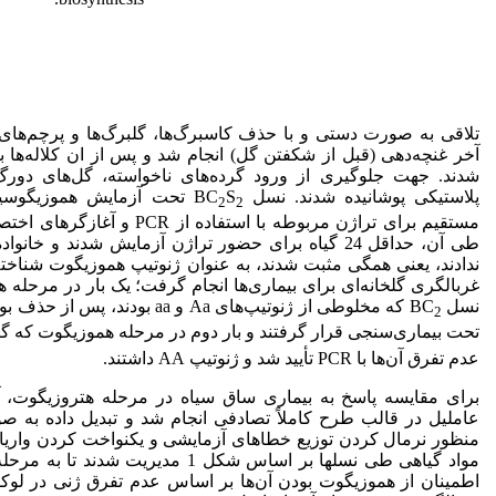
تلاقی به صورت دستی و با حذف کاسبرگ‌ها، گلبرگ‌ها و پرچم‌های 
آخر غنچه‌دهی (قبل از شکفتن گل) انجام شد و پس از ان کلاله‌ها با
شدند. جهت جلوگیری از ورود گرده‌های ناخواسته، گل‌های دورگ
پلاستیکی پوشانیده شدند. نسل BC
S
تحت آزمایش هموزیگوسیت
2
2
مستقیم برای تراژن مربوطه با استفاده 
طی آن، حداقل 24 گیاه برای حضور تراژن آزمایش شدند و خا
ندادند، یعنی همگی مثبت شدند، به عنوان ژنوتیپ هموزیگوت شناخته
غربالگری گلخانه‌ای برای بیماری‌ها انجام گرفت؛ یک بار در مرحله 
نسل BC
2
تحت بیماری‌سنجی قرار گرفتند و بار دوم در مرحله هموزیگوت که گیا
عدم تفرق آن‌ها با PCR تأیید شد و ژنوتیپ AA داشتند.
برای مقایسه پاسخ به بیماری ساق سیاه در مرحله هتروزیگوت، 
عاملیل در قالب طرح کاملاً تصادفی انجام شد و تبدیل داده به صو
منظور نرمال کردن توزیع خطاهای آزمایشی و یکنواخت کردن واریا
مواد گیاهی طی نسلها بر اساس شکل 1 مدیریت ش
اطمینان از هموزیگوت بودن آن‌ها بر اساس عدم تفرق ژنی در لوک