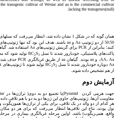
he transgenic cultivar of Westar and aa is the commercial cultivar
lacking the transgenes(null).
همان گونه که در شکل 1 نشان داده شد، انتظار می‌رفت که نسلهای BC
کنند؛ بنابراین از PCR برای گزینش ژنوتیپ‌های Aa استفاده شد. گیاهان BC
پاکت‌های پلاستیکی، خودبارور شدند تا نسل BC
S
تولید شود که مخ
2
1
Aa دوباره خودبارور شدند تا نسل BC
S
تولید شوند تا ژنوتیپ‌های AA و Aa نسل BC
2
2
از هم تشخیص داده شوند.
آزمایش دوم
مقاومت آن‌ها، ژنوتیپ‌های حاوی این ژن‌ها دو به دو با هم تلاقی داده
هر کدام از دو والد در یک تلاقی، برای یکی از تراژن‌ها هموزیگوت و
نول بودند، نتاج این تلاقی‌ها انتظار می‌رفت که برای هر دو مکا
واقع، همی‌زیگوت) باشد. اولین مرحله غربالگری بیماری در مرح