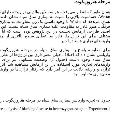
مرحله هتروزیگوت
همان طور که انتظار می‌رفت، هر سه لاین والدینی تراریخته دارای زم
Westar، حساسیت بالایی را نسبت به بیماری ساق سیاه نشان دادن
نشان می‌دهد که Westar با وجود داشتن یک ژن مقاومت به
فرنگی، هنوز قادر به مقاومت علیه بیماری ساق سیاه نیست. این 
اصلی طراحی آزمایش نخست در این پژوهش بوده است که آیا پس
مختلف برای این تراژن‌ها، قادر به اعطای سطح بالاتری از مق
واریته‌های تجاری هستند یا خیر.
برای مقایسه پاسخ به بیماری ساق سیاه در مرحله هتروزیگوت 
واریانس نشان داد که اختلاف خیلی معنی‌داری بین تراژن‌ها از نظر پا
ساق سیاه وجود داشت (جدول 2). وضعیت مشابهی 
واریته‌های تجاری مورد استفاده در این آزمایش مشاهده شد. اثر م
تراژن و واریته، دلالت بر این امر دارد که رفتار تراژن‌ها در واری
معنی‌داری متفاوت بود.
جدول 2- تجزیه واریانس بیماری ساق سیاه در مرحله هتروزیگوت در آزمایش اول.
ce analysis of blackleg disease in heterozygous stage in Experiment 1.