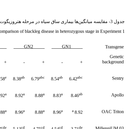
جدول 3- مقایسه میانگین‌ها بیماری ساق سیاه در مرحله هتروزیگوت در آزمایش اول.
omparison of blackleg disease in heterozygous stage in Experiment 1.
GN2
GN1
Transgene
Genetic
background
+
-
+
-
+
e
ab
abc
ab
abc
Sentry
.58
8.38
6.79
8.54
6.42
a
a
a
a
ab
Apollo
.92
8.92
8.88
8.83
8.46
a
a
a
a
a
OAC Triton
.88
8.96
8.88
8.96
8.92
cde
cd
cd
cd
de
MillenniUM 03
7
5.13
4.75
4.54
3.71