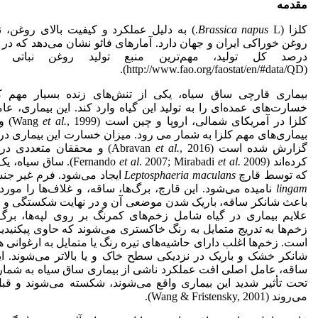
مقدمه
کلزا (
Brassica napus
L.) به دلیل عملکرد و کیفیت بالای روغن،
درصد کل تولید، مهم‌ترین منبع تولید روغن نباتی 
(http://www.fao.org/faostat/en/#data/QD).
بیماری قارچی ساق سیاه، یکی از تنش‌های زنده‌ بسیار مهم ک
خسارت‌های عمده‌ای را به تولید این گیاه وارد کند. این بیماری، ع
کلزا در آمریکای شمالی، اروپا و چین است (Wang
et al.
, 99
گزارش شده است (Abravan
et al.
, 2016) و محققان متعددی 
کرده‌اند (Fernando
et al.
. 2007; Mirabadi
et al
2009). ساق سیاه، 
که توسط قارچ
Leptosphaeria maculans
ایجاد می‌شود. فرم غیر جن
lingam
نامیده می‌شود. این قارچ، برگ‌ها، ساقه، و غلاف‌ها را مورد
باعث شانکر ساقه، باریک شدن موضعی آن و در نهایت شکستگی و خو
علایم بیماری در گیاه شامل زخم‌های کمرنگ بر روی لپه‌ها، برگ‌
زخم‌ها به تدریج متمایل به رنگ خاکستری می‌شوند که حاوی پیکنید
است. زخم‌ها اغلب دارای حاشیه‌های تیره رنگ یا متمایل به ارغوانی ه
شانکر خشک و باریک در نزدیکی سطح خاک و یا بالاتر می‌شوند. 
ساقه، عامل اصلی افت عملکرد ناشی از بیماری ساق سیاه به شمار م
تحت تأثیر شدید این بیماری واقع می‌شوند، شکسته می‌شوند و قبل ا
می‌روند (Wang & Fristensky, 2001).