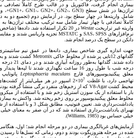
بیماری انجام گرفت، فاکتوریل و در قالب طرح کاملاً تصادفی ب
شامل واریته‌ها در چهار سطح بود. در آزمایش دوم (تجمیع دو به د
کاملاً تصادفی با چهار تیمار شامل سه ترکیب مختلف تراژن‌ها به 
واریته غیر تراریخت Westar در 20 تکرار استفاده شد. داد
نرم‌افزارهای SAS، SPSS و MSTATC تجزیه واریانس
دانکن در سطح یک درصد انجام شد.
جهت اندازه گیری شاخص بیماری، دانه‌ها در عمق نیم سانتیمتری
گلدانهای 12‌تایی پر شده از مخلوط خ
درجه شب با طول روز 16 ساعت نگهداری شدند تا لپه‌ها
معلق پیکنیدیوسپورهای قارچ
maculans
Leptosphaeria
7
تهاجمی دارد، با غلظت 10
×2 اسپور در هر میلی‌لیتر از کشت‌ه
محیط کشت V8-Agar که از زخم‌های منفرد برگی منشأ گرفته 
بار با استفاده از یک سوزن استریل زخم شد و با استفاده از میکروپی
یادداشت‌برداری شد. تعیین فنوتیپ، مط
نهبرای یادداشت‌برداری استفاده شد که در آن صفر به معنای خیلی 
خیلی حساس بود (Williams, 1985).
آزمایش‌های غربالگری بیماری در دو مرحله انجام شد؛ اول، هنگامی 
شده در مرحله هتروزیگوت بودند و دوم، زمانی که نسل‌ها تا رسیدن