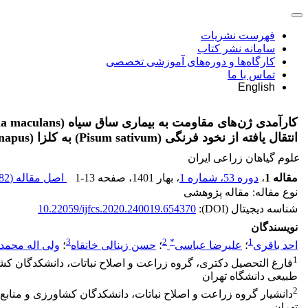
فهرست نشریات
سامانه نشر کتاب
کارگاه‌ها و دوره‌های آموزشی تخصصی
تماس با ما
English
انتقال یافته از نخود فرنگی (Pisum sativum) به کلزا (Brassica napus)
علوم گیاهان زراعی ایران
مقاله 1
،
دوره 53، شماره 1
، بهار 1401
، صفحه
1-13
اصل مقاله (
2 K
نوع مقاله: مقاله پژوهشی
شناسه دیجیتال (DOI):
10.22059/ijfcs.2020.240019.654370
نویسندگان
3
2
*
1
احد باقری
؛
علیرضا عباسی
؛
حسن زینالی خانقاه
؛
ولی اله محمد
1
فارغ التحصیل دکتری، گروه زراعت و اصلاح نباتات، دانشکدگان کش
طبیعی دانشگاه تهران
2
دانشیار گروه زراعت و اصلاح نباتات، دانشکدگان کشاورزی و منابع
تهران