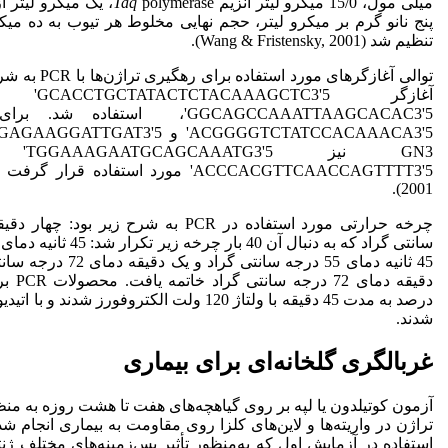
میلی مول، 15/0 میکرو لیتر آنزیم
Taq
پنج نانو گرم بر میکرو لیتر، حجم نهایی مخلوط هر تیوب به ده میکرو
تنظیم شد (Wang & Fristensky, 2001).
آغازگر 5'3
GN3 نیز
2001).
45 ثانیه دمای 55 درجه سانتی
دقیقه دم
درصد به مدت 45 دقیقه با ولتاژ 120 ولت الکتروفورز شد
شدند.
غربالگری گلخانه‌ای برای بیماری
آزمون کوتیلدون یا لپه بر روی گیاهچه‌های هفت تا هشت روزه به م
تراژن در واریته‌ها و لاین‌های کلزا روی مقاومت به بیماری انجام 
استفاده در آزمایش اول که به‌منظور تأثیر پس‌زمینه‌های مختلف ژن