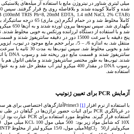
میلی لیتری شناور در نیتروژن مایع با استفاده از میله‌های پلاستیک
نگهداری شد. سپس نمو
شد و با استفاده از دستگاه لرزاننده ورتکس به خوبی مخلوط شدند.
پنج دقیقه با سرعت 15000 دور در دقیقه سانتریفوژ شدند
منتقل شد. به اندازه 6/. – 5/. برابر حجم مایع موجود در تیو
شدند. تیوب‌ها به طور مختصر سانتریفوژ شدند و مابقی اتانول هم ب
استفاده شد.
آزمایش PCR برای تعیین ژنوتیپ
با استفاده از نرم افزار Primer3
[1]
آغازگرهای اختصاصی برای هر سه
در غربالگری PCR برای اثبات حضور تراژن‌ها در گیاهان در
استفاده قرار گیرند. مخلوط مورد است
0X
میکرولیتر ازMgCl
2